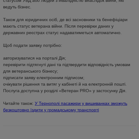
статусом УБД або людей з інвалідністю внаслідок війни, які
ведуть бізнес.
Також для юридичних осіб, де всі засновники та бенефіціари
мають статус ветерана війни. Після перевірки даних у
державних реєстрах статус надаватиметься автоматично.
Щоб подати заявку потрібно:
авторизуватися на порталі Дія;
перевірити підтягнуті дані та підтвердити відповідність умовам
для ветеранського бізнесу;
підписати заяву електронним підписом;
очікувати рішення та витяг у кабінеті й на електронній пошті.
Послуга доступна у розділі «Ветеран PRO» у застосунку Дія.
Читайте також:
У Тернополі пасажири у вишиванках зможуть
безкоштовно їздити у громадському транспорті