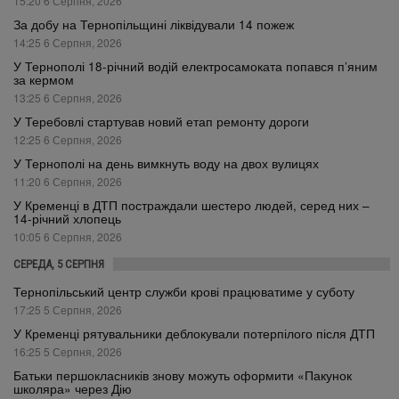
15:20 6 Серпня, 2026
За добу на Тернопільщині ліквідували 14 пожеж
14:25 6 Серпня, 2026
У Тернополі 18-річний водій електросамоката попався п’яним
за кермом
13:25 6 Серпня, 2026
У Теребовлі стартував новий етап ремонту дороги
12:25 6 Серпня, 2026
У Тернополі на день вимкнуть воду на двох вулицях
11:20 6 Серпня, 2026
У Кременці в ДТП постраждали шестеро людей, серед них –
14-річний хлопець
10:05 6 Серпня, 2026
СЕРЕДА, 5 СЕРПНЯ
Тернопільський центр служби крові працюватиме у суботу
17:25 5 Серпня, 2026
У Кременці рятувальники деблокували потерпілого після ДТП
16:25 5 Серпня, 2026
Батьки першокласників знову можуть оформити «Пакунок
школяра» через Дію