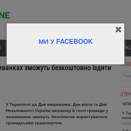
МИ У FACEBOOK
Е
ПОЛІТИКА
КУЛЬТУРА
СПОРТ
ВІДОМІ Л
ПОШ
иванках зможуть безкоштовно їздити
СТР
ЧЕТВ
У Тернополі до Дня вишиванки, Дня міста та Дня
Незалежності України мешканці й гості громади у
У Те
вишиванках зможуть безоплатно користуватися
попа
громадським транспортом.
13:25