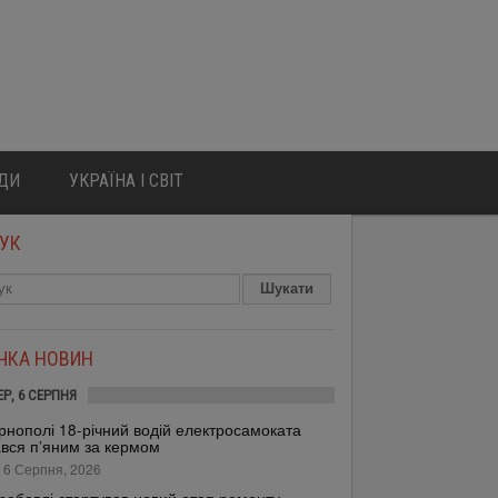
ЮДИ
УКРАЇНА І СВІТ
УК
ІЧКА НОВИН
ЕР, 6 СЕРПНЯ
рнополі 18-річний водій електросамоката
вся п’яним за кермом
 6 Серпня, 2026