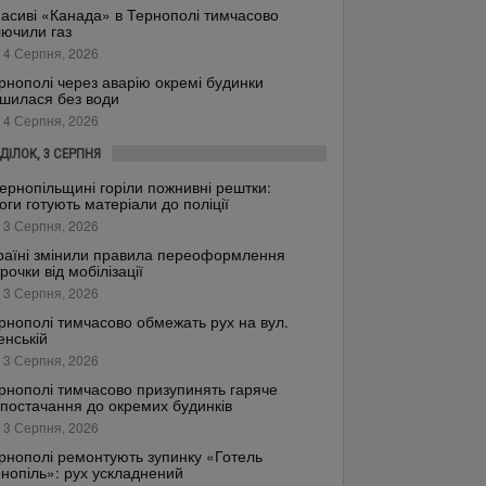
асиві «Канада» в Тернополі тимчасово
лючили газ
 4 Серпня, 2026
рнополі через аварію окремі будинки
шилася без води
 4 Серпня, 2026
ДІЛОК, 3 СЕРПНЯ
ернопільщині горіли пожнивні рештки:
оги готують матеріали до поліції
 3 Серпня, 2026
раїні змінили правила переоформлення
трочки від мобілізації
 3 Серпня, 2026
рнополі тимчасово обмежать рух на вул.
енській
 3 Серпня, 2026
рнополі тимчасово призупинять гаряче
постачання до окремих будинків
 3 Серпня, 2026
рнополі ремонтують зупинку «Готель
нопіль»: рух ускладнений