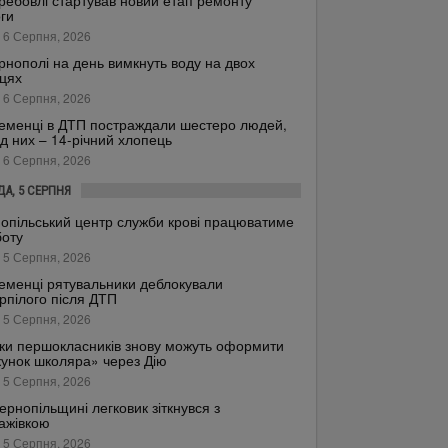
ребовлі стартував новий етап ремонту
ги
 6 Серпня, 2026
рнополі на день вимкнуть воду на двох
цях
 6 Серпня, 2026
еменці в ДТП постраждали шестеро людей,
д них – 14-річний хлопець
 6 Серпня, 2026
ДА, 5 СЕРПНЯ
опільський центр служби крові працюватиме
боту
 5 Серпня, 2026
еменці рятувальники деблокували
рпілого після ДТП
 5 Серпня, 2026
ки першокласників знову можуть оформити
унок школяра» через Дію
 5 Серпня, 2026
ернопільщині легковик зіткнувся з
ажівкою
 5 Серпня, 2026