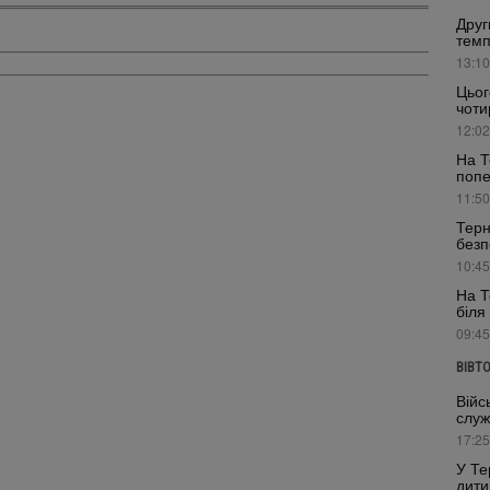
Друг
темп
13:10
Цьог
чоти
12:02
На Т
поп
11:50
Терн
безп
10:45
На Т
біля
09:45
ВІВТ
Війс
служ
17:25
У Те
дити