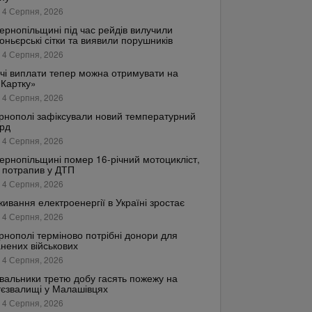
 4 Серпня, 2026
ернопільщині під час рейдів вилучили
оньєрські сітки та виявили порушників
 4 Серпня, 2026
чі виплати тепер можна отримувати на
.Картку»
 4 Серпня, 2026
рнополі зафіксували новий температурний
рд
 4 Серпня, 2026
ернопільщині помер 16-річний мотоцикліст,
 потрапив у ДТП
 4 Серпня, 2026
ивання електроенергії в Україні зростає
 4 Серпня, 2026
рнополі терміново потрібні донори для
нених військових
 4 Серпня, 2026
вальники третю добу гасять пожежу на
тєзвалищі у Малашівцях
 4 Серпня, 2026