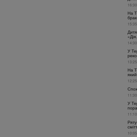
16:30
На Т
брак
15:35
Дитя
«Дія
14:30
У Те
реко
13:25
На Т
який
12:25
Спож
11:30
У Те
пора
11:10
Ряту
сміт
10:05