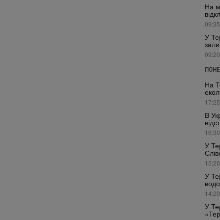
На м
відк
09:35
У Те
зали
09:20
ПОНЕ
На Т
екол
17:25
В Ук
відс
16:30
У Те
Слів
15:20
У Те
водо
14:20
У Те
«Тер