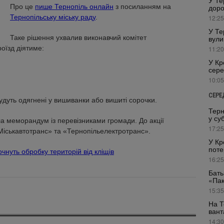
У Те
Про це
пише Тернопіль онлайн
з посиланням на
доро
Тернопільську міську раду
.
12:25
У Те
Таке рішення ухвалив виконавчий комітет
вули
оїзд діятиме:
11:20
У Кр
сере
10:05
СЕРЕ
удуть одягнені у вишиванки або вишиті сорочки.
Терн
у су
ала меморандум із перевізниками громади. До акції
17:25
Міськавтотранс» та «Тернопільелектротранс».
У Кр
поте
чнуть обробку територій від кліщів
16:25
Бать
«Пак
15:35
На Т
вант
14:30