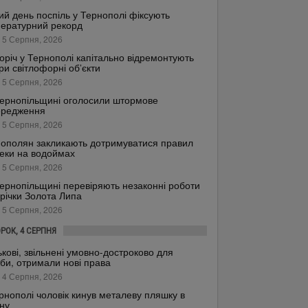
ий день поспіль у Тернополі фіксують
ературний рекорд
 5 Серпня, 2026
оріч у Тернополі капітально відремонтують
ри світлофорні об’єкти
 5 Серпня, 2026
ернопільщині оголосили штормове
ередження
 5 Серпня, 2026
ополян закликають дотримуватися правил
еки на водоймах
 5 Серпня, 2026
ернопільщині перевіряють незаконні роботи
 річки Золота Липа
 5 Серпня, 2026
ОРОК, 4 СЕРПНЯ
ькові, звільнені умовно-достроково для
би, отримали нові права
 4 Серпня, 2026
рнополі чоловік кинув металеву пляшку в
ну