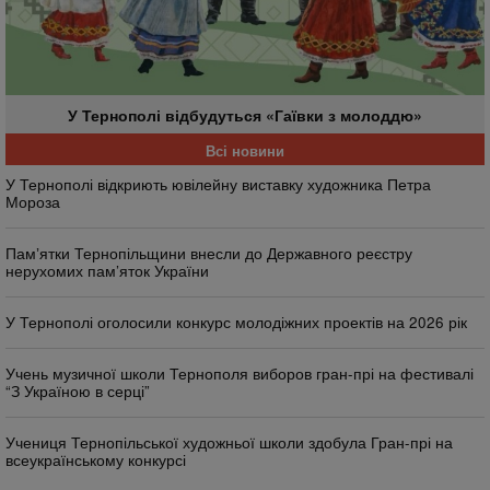
У Тернополі відбудуться «Гаївки з молоддю»
Всі новини
У Тернополі відкриють ювілейну виставку художника Петра
Мороза
Памʼятки Тернопільщини внесли до Державного реєстру
нерухомих пам’яток України
У Тернополі оголосили конкурс молодіжних проектів на 2026 рік
Учень музичної школи Тернополя виборов гран-прі на фестивалі
“З Україною в серці”
Учениця Тернопільської художньої школи здобула Гран-прі на
всеукраїнському конкурсі