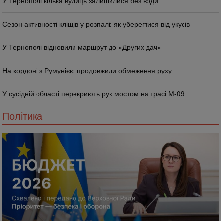
У Тернополі кілька вулиць залишилися без води
Сезон активності кліщів у розпалі: як уберегтися від укусів
У Тернополі відновили маршрут до «Других дач»
На кордоні з Румунією продовжили обмеження руху
У сусідній області перекриють рух мостом на трасі М-09
Політика