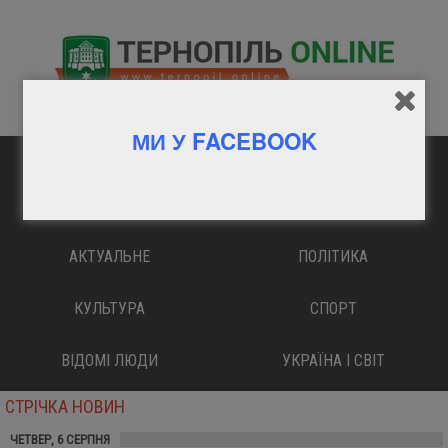
МИ У FACEBOOK
ГОЛОВНА
ВАЖЛИВО
АКТУАЛЬНЕ
ПОЛІТИКА
КУЛЬТУРА
СПОРТ
ВІДОМІ ЛЮДИ
УКРАЇНА І СВІТ
СТРІЧКА НОВИН
ЧЕТВЕР, 6 СЕРПНЯ