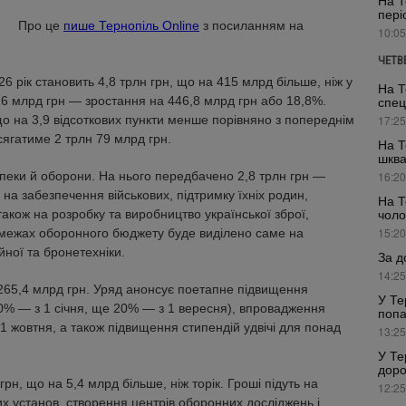
На Т
пері
Про це
пише Тернопіль Online
з посиланням на
10:05
ЧЕТВ
 рік становить 4,8 трлн грн, що на 415 млрд більше, ніж у
На Т
826 млрд грн — зростання на 446,8 млрд грн або 18,8%.
спец
о на 3,9 відсоткових пункти менше порівняно з попереднім
17:25
ягатиме 2 трлн 79 млрд грн.
На Т
шкв
еки й оборони. На нього передбачено 2,8 трлн грн —
16:20
на забезпечення військових, підтримку їхніх родин,
На Т
чоло
акож на розробку та виробництво української зброї,
15:20
 межах оборонного бюджету буде виділено саме на
йної та бронетехніки.
За д
14:25
 265,4 млрд грн. Уряд анонсує поетапне підвищення
У Те
0% — з 1 січня, ще 20% — з 1 вересня), впровадження
попа
1 жовтня, а також підвищення стипендій удвічі для понад
13:25
У Те
доро
н, що на 5,4 млрд більше, ніж торік. Гроші підуть на
12:25
х установ, створення центрів оборонних досліджень і