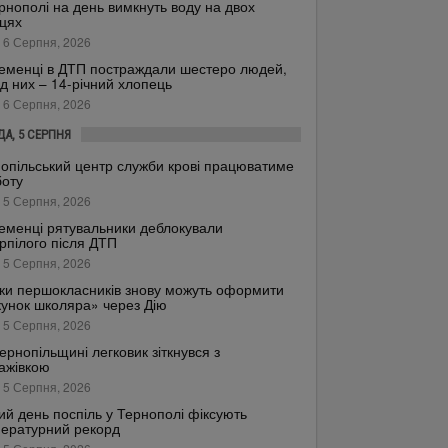
рнополі на день вимкнуть воду на двох
цях
 6 Серпня, 2026
еменці в ДТП постраждали шестеро людей,
д них – 14-річний хлопець
 6 Серпня, 2026
ДА, 5 СЕРПНЯ
опільський центр служби крові працюватиме
боту
 5 Серпня, 2026
еменці рятувальники деблокували
рпілого після ДТП
 5 Серпня, 2026
ки першокласників знову можуть оформити
унок школяра» через Дію
 5 Серпня, 2026
ернопільщині легковик зіткнувся з
ажівкою
 5 Серпня, 2026
ий день поспіль у Тернополі фіксують
ературний рекорд