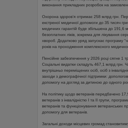
виконання прикладних розробок на замовленн
Охорона здоров’я отримає 258 млрд грн. Пе
екстреної медичної допомоги до 35 тисяч гр
медичних гарантій буде збільшена до 191,6
безоплатних ліків, зокрема для лікування се
хвороб. Додатково уряд запускає програму “ч
років на проходження комплексного медично
Пенсійне забезпечення у 2026 році сягне 1 т
Соціальні видатки складуть 467,1 млрд грн. 
внутрішньо переміщених осіб, осіб з інвалід
заходи з демографічної підтримки: допологов
допомогу на догляд за дитиною до одного рок
На політику щодо ветеранів передбачено 17,
ветеранів з інвалідністю І та ІІ групи, програ
ветеранів та функціонування ветеранських пр
допомогу для ветеранів.
Загальні доходи місцевих громад становитиму