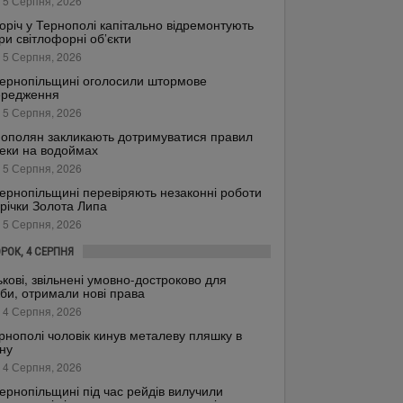
 5 Серпня, 2026
оріч у Тернополі капітально відремонтують
ри світлофорні об’єкти
 5 Серпня, 2026
ернопільщині оголосили штормове
ередження
 5 Серпня, 2026
ополян закликають дотримуватися правил
еки на водоймах
 5 Серпня, 2026
ернопільщині перевіряють незаконні роботи
 річки Золота Липа
 5 Серпня, 2026
ОРОК, 4 СЕРПНЯ
ькові, звільнені умовно-достроково для
би, отримали нові права
 4 Серпня, 2026
рнополі чоловік кинув металеву пляшку в
ну
 4 Серпня, 2026
ернопільщині під час рейдів вилучили