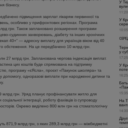
У Те
я бізнесу.
вули
11:20
редбачено підвищення зарплат лікарям первинної та
У Кр
ивень, особливо у прифронтових регіонах. Програма
сере
 млрд грн. Також заплановано розширення програми
10:05
рцево-судинних захворювань, діабету та інших хронічних
СЕРЕ
екап 40+” — адресну виплату для українців віком від 40
го обстеження. На це передбачено 10 млрд грн.
Терн
у су
17:25
рлн 27 млрд грн. Запланована чергова індексація виплат.
Частина цих коштів буде спрямована на підтримку
У Кр
поте
ністю, програму «єЯсла», проєкт «Пакунок школяра» та
16:25
у допомогу, одноразові виплати при народженні дитини та
у.
Бать
«Пак
15:35
9 млрд грн. Уряд планує профінансувати житло для
ми соціальної інтеграції, роботу фахівців із супроводу
На Т
вант
осторів. Окремо виділено 800 млн грн на стоматологічну
14:30
Друг
темп
ть 871,9 млрд грн, з яких 289,3 млрд грн — міжбюджетні