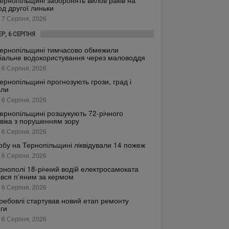
ернопільщині заборонять вилов раків на
од другої линьки
 7 Серпня, 2026
ЕР, 6 СЕРПНЯ
ернопільщині тимчасово обмежили
іальне водокористування через маловоддя
 6 Серпня, 2026
ернопільщині прогнозують грози, град і
али
 6 Серпня, 2026
ернопільщині розшукують 72-річного
віка з порушенням зору
 6 Серпня, 2026
обу на Тернопільщині ліквідували 14 пожеж
 6 Серпня, 2026
рнополі 18-річний водій електросамоката
вся п’яним за кермом
 6 Серпня, 2026
ребовлі стартував новий етап ремонту
ги
 6 Серпня, 2026