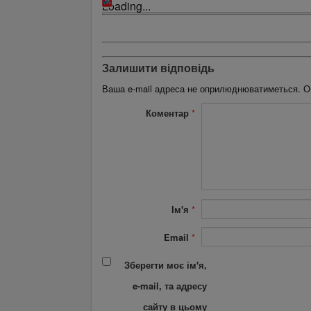
Loading...
Залишити відповідь
Ваша e-mail адреса не оприлюднюватиметься.
О
Коментар
*
Ім'я
*
Email
*
Зберегти моє ім'я,
e-mail, та адресу
сайту в цьому