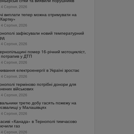
оньєрські сітки та виявили порушників
 4 Серпня, 2026
чі виплати тепер можна отримувати на
.Картку»
 4 Серпня, 2026
рнополі зафіксували новий температурний
рд
 4 Серпня, 2026
ернопільщині помер 16-річний мотоцикліст,
 потрапив у ДТП
 4 Серпня, 2026
ивання електроенергії в Україні зростає
 4 Серпня, 2026
рнополі терміново потрібні донори для
нених військових
 4 Серпня, 2026
вальники третю добу гасять пожежу на
тєзвалищі у Малашівцях
 4 Серпня, 2026
асиві «Канада» в Тернополі тимчасово
лючили газ
 4 Серпня, 2026