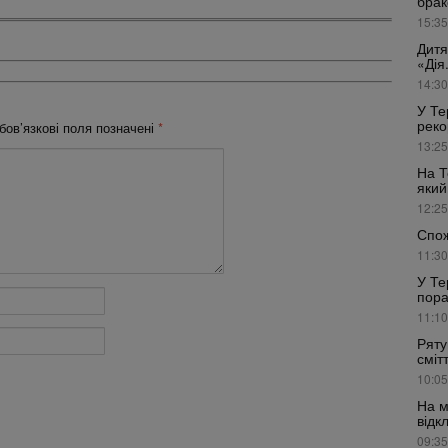
брак
15:35
Дитя
«Дія
14:30
У Те
реко
бов’язкові поля позначені
*
13:25
На Т
який
12:25
Спож
11:30
У Те
пора
11:10
Ряту
сміт
10:05
На м
відк
09:35