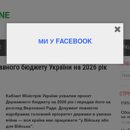
МИ У FACEBOOK
Е
ПОЛІТИКА
КУЛЬТУРА
СПОРТ
ВІДОМІ Л
ПОШ
авного бюджету України на 2026 рік
СТР
Кабінет Міністрів України ухвалив проєкт
Державного бюджету на 2026 рік і передав його на
П’ЯТ
розгляд Верховної Ради. Документ повністю
Обов
відображає головний пріоритет держави в умовах
на л
війни — вся країна має працювати “у Війську або
11:10
для Війська”.