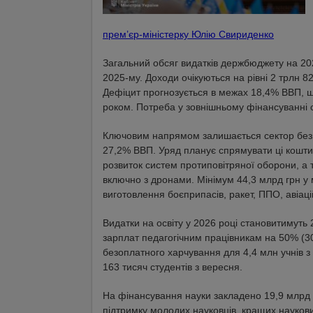
прем’єр-міністерку Юлію Свириденко
Загальний обсяг видатків держбюджету на 2026
2025-му. Доходи очікуються на рівні 2 трлн 
Дефіцит прогнозується в межах 18,4% ВВП, щ
роком. Потреба у зовнішньому фінансуванні с
Ключовим напрямом залишається сектор безп
27,2% ВВП. Уряд планує спрямувати ці кошти 
розвиток систем протиповітряної оборони, а т
включно з дронами. Мінімум 44,3 млрд грн у
виготовлення боєприпасів, ракет, ППО, авіаці
Видатки на освіту у 2026 році становитимуть
зарплат педагогічним працівникам на 50% (3
безоплатного харчування для 4,4 млн учнів з 
163 тисяч студентів з вересня.
На фінансування науки закладено 19,9 млрд гр
підтримку молодих науковців, кращих наукови