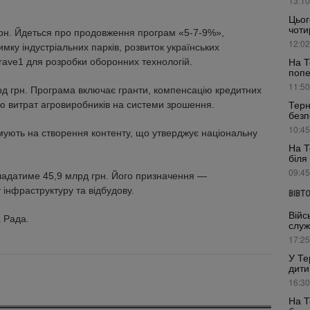
13:10
Цьог
чоти
 грн. Йдеться про продовження програм «5-7-9%»,
12:02
ку індустріальних парків, розвиток українських
На Т
Brave1 для розробки оборонних технологій.
поп
11:50
д грн. Програма включає гранти, компенсацію кредитних
Терн
ію витрат агровиробників на системи зрошення.
безп
10:45
мують на створення контенту, що утверджує національну
На Т
біля
09:45
кладатиме 45,9 млрд грн. Його призначення —
 інфраструктуру та відбудову.
ВІВТ
Війс
 Рада.
служ
17:25
У Те
дити
16:30
На Т