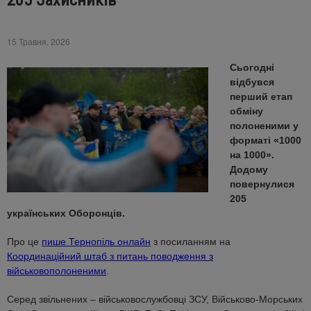
205 Захисників
15 Травня, 2026
Сьогодні
відбувся
перший етап
обміну
полоненими у
форматі «1000
на 1000».
Додому
повернулися
205
українських Оборонців.
Про це
пише Тернопіль онлайн
з посиланням на
Координаційний штаб з питань поводження з
військовополоненими
.
Серед звільнених – військовослужбовці ЗСУ, Військово-Морських