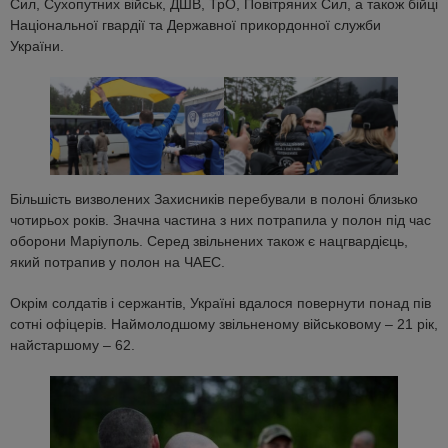
Сил, Сухопутних військ, ДШВ, ТрО, Повітряних Сил, а також бійці
Національної гвардії та Державної прикордонної служби
України.
Більшість визволених Захисників перебували в полоні близько
чотирьох років. Значна частина з них потрапила у полон під час
оборони Маріуполь. Серед звільнених також є нацгвардієць,
який потрапив у полон на ЧАЕС.
Окрім солдатів і сержантів, Україні вдалося повернути понад пів
сотні офіцерів. Наймолодшому звільненому військовому – 21 рік,
найстаршому – 62.