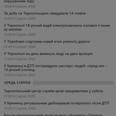
порушенням зору
15:20 6 Серпня, 2026
За добу на Тернопільщині ліквідували 14 пожеж
14:25 6 Серпня, 2026
У Тернополі 18-річний водій електросамоката попався п’яним
за кермом
13:25 6 Серпня, 2026
У Теребовлі стартував новий етап ремонту дороги
12:25 6 Серпня, 2026
У Тернополі на день вимкнуть воду на двох вулицях
11:20 6 Серпня, 2026
У Кременці в ДТП постраждали шестеро людей, серед них –
14-річний хлопець
10:05 6 Серпня, 2026
СЕРЕДА, 5 СЕРПНЯ
Тернопільський центр служби крові працюватиме у суботу
17:25 5 Серпня, 2026
У Кременці рятувальники деблокували потерпілого після ДТП
16:25 5 Серпня, 2026
Батьки першокласників знову можуть оформити «Пакунок