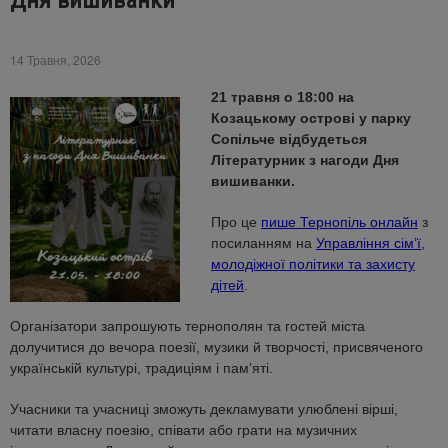
Дня вишиванки
14 Травня, 2026
21 травня о 18:00 на
Козацькому острові у парку
Сопільче відбудеться
Літературник з нагоди Дня
вишиванки.
Про це
пише Тернопіль онлайн
з
посиланням на
Управління сімʼї,
молодіжної політики та захисту
дітей
.
Організатори запрошують тернополян та гостей міста
долучитися до вечора поезії, музики й творчості, присвяченого
українській культурі, традиціям і пам’яті.
Учасники та учасниці зможуть декламувати улюблені вірші,
читати власну поезію, співати або грати на музичних