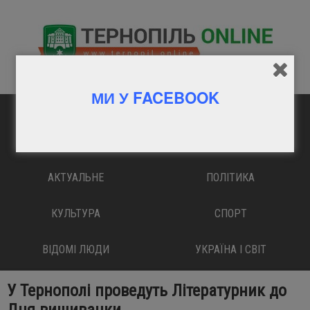
МИ У FACEBOOK
ГОЛОВНА
ВАЖЛИВО
АКТУАЛЬНЕ
ПОЛІТИКА
КУЛЬТУРА
СПОРТ
ВІДОМІ ЛЮДИ
УКРАЇНА І СВІТ
У Тернополі проведуть Літературник до