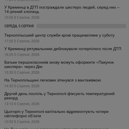
У Кременці в ДТП постраждали шестеро людей, серед них –
14-річний хлопець
10:05 6 Серпня, 2026
СЕРЕДА, 5 СЕРПНЯ
Тернопільський центр служби крові працюватиме у суботу
17:25 5 Серпня, 2026
У Кременці рятувальники деблокували потерпілого після ДТП
16:25 5 Серпня, 2026
Батьки першокласників знову можуть оформити «Пакунок
школяра» через Дію
15:35 5 Серпня, 2026
На Тернопільщині легковик зіткнувся з вантажівкою
14:30 5 Серпня, 2026
Другий день поспіль у Тернополі фіксують температурний
рекорд
13:10 5 Серпня, 2026
Цьогоріч у Тернополі капітально відремонтують чотири
світлофорні об’єкти
12:02 5 Серпня, 2026