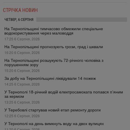
СТРІЧКА НОВИН
ЧЕТВЕР, 6 СЕРПНЯ
На Тернопільщині тимчасово обмежили спеціальне
водокористування через маловоддя
17:25 6 Серпня, 2026
На Тернопільщині прогнозують грози, град і шквали
16:20 6 Серпня, 2026
На Тернопільщині розшукують 72-річного чоловіка з
порушенням зору
15:20 6 Серпня, 2026
За добу на Тернопільщині ліквідували 14 пожеж
14:25 6 Серпня, 2026
У Тернополі 18-річний водій електросамоката попався п’яним
за кермом
13:25 6 Серпня, 2026
У Теребовлі стартував новий етап ремонту дороги
12:25 6 Серпня, 2026
У Тернополі на день вимкнуть воду на двох вулицях
11:20 6 Серпня, 2026