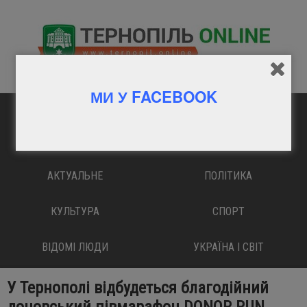
МИ У FACEBOOK
ГОЛОВНА
ВАЖЛИВО
АКТУАЛЬНЕ
ПОЛІТИКА
КУЛЬТУРА
СПОРТ
ВІДОМІ ЛЮДИ
УКРАЇНА І СВІТ
У Тернополі відбудеться благодійний