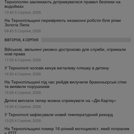
Тернополян закликають дотримуватися правил безпеки на
водоймах
10:45 5 Серпня, 2026
На Тернопільщині перевіряють незаконні роботи біля річки
Золота Липа
09:45 5 Серпня, 2026
ВІВТОРОК, 4 СЕРПНЯ
Військові, звільнені умовно-достроково для служби, отримали
нові права
17:25 4 Серпня, 2026
У Тернополі чоловік кинув металеву пляшку в дитину
16:30 4 Серпня, 2026
На Тернопільщині під час рейдів вилучили браконьєрські сітки
та виявили порушників
15:35 4 Серпня, 2026
Дитячі виплати тепер можна отримувати на «Дія.Картку»
14:30 4 Серпня, 2026
У Тернополі зафіксували новий температурний рекорд
13:25 4 Серпня, 2026
На Тернопільщині помер 16-річний мотоцикліст, який потрапив
у ДТП