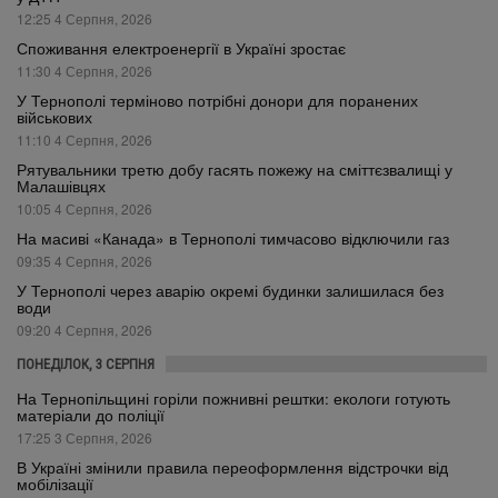
12:25 4 Серпня, 2026
Споживання електроенергії в Україні зростає
11:30 4 Серпня, 2026
У Тернополі терміново потрібні донори для поранених
військових
11:10 4 Серпня, 2026
Рятувальники третю добу гасять пожежу на сміттєзвалищі у
Малашівцях
10:05 4 Серпня, 2026
На масиві «Канада» в Тернополі тимчасово відключили газ
09:35 4 Серпня, 2026
У Тернополі через аварію окремі будинки залишилася без
води
09:20 4 Серпня, 2026
ПОНЕДІЛОК, 3 СЕРПНЯ
На Тернопільщині горіли пожнивні рештки: екологи готують
матеріали до поліції
17:25 3 Серпня, 2026
В Україні змінили правила переоформлення відстрочки від
мобілізації