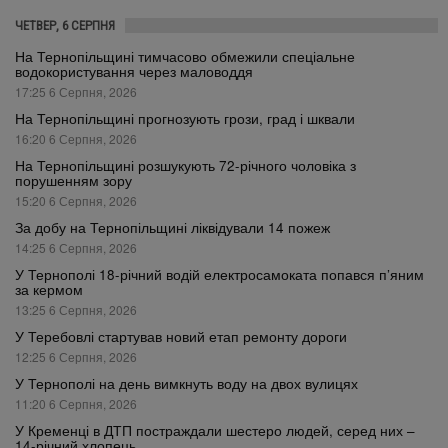
ЧЕТВЕР, 6 СЕРПНЯ
На Тернопільщині тимчасово обмежили спеціальне
водокористування через маловоддя
17:25 6 Серпня, 2026
На Тернопільщині прогнозують грози, град і шквали
16:20 6 Серпня, 2026
На Тернопільщині розшукують 72-річного чоловіка з
порушенням зору
15:20 6 Серпня, 2026
За добу на Тернопільщині ліквідували 14 пожеж
14:25 6 Серпня, 2026
У Тернополі 18-річний водій електросамоката попався п’яним
за кермом
13:25 6 Серпня, 2026
У Теребовлі стартував новий етап ремонту дороги
12:25 6 Серпня, 2026
У Тернополі на день вимкнуть воду на двох вулицях
11:20 6 Серпня, 2026
У Кременці в ДТП постраждали шестеро людей, серед них –
14-річний хлопець