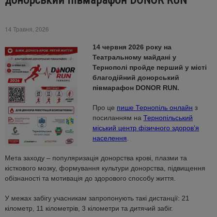
донорський півмарафон DONOR RUN
14 Травня, 2026
14 червня 2026 року на
Театральному майдані у
Тернополі пройде перший у місті
благодійний донорський
півмарафон DONOR RUN.
Про це
пише Тернопіль онлайн
з
посиланням на
Тернопільський
міський центр фізичного здоров’я
населення
.
Мета заходу – популяризація донорства крові, плазми та
кісткового мозку, формування культури донорства, підвищення
обізнаності та мотивація до здорового способу життя.
У межах забігу учасникам запропонують такі дистанції: 21
кілометр, 11 кілометрів, 3 кілометри та дитячий забіг.