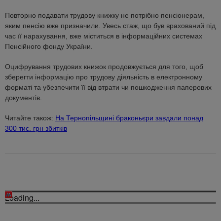
Повторно подавати трудову книжку не потрібно пенсіонерам,
яким пенсію вже призначили. Увесь стаж, що був врахований під
час її нарахування, вже міститься в інформаційних системах
Пенсійного фонду України.
Оцифрування трудових книжок продовжується для того, щоб
зберегти інформацію про трудову діяльність в електронному
форматі та убезпечити її від втрати чи пошкодження паперових
документів.
Читайте також:
На Тернопільщині браконьєри завдали понад
300 тис. грн збитків
Loading...