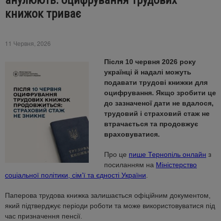
анулюють: оцифрування трудових
книжок триває
11 Червня, 2026
Після 10 червня 2026 року
українці й надалі можуть
подавати трудові книжки для
оцифрування. Якщо зробити це
до зазначеної дати не вдалося,
трудовий і страховий стаж не
втрачається та продовжує
враховуватися.
Про це
пише Тернопіль онлайн
з
посиланням на
Міністерство
соціальної політики, сімʼї та єдності України
.
Паперова трудова книжка залишається офіційним документом,
який підтверджує періоди роботи та може використовуватися під
час призначення пенсії.