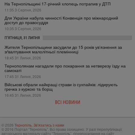
На Тернопільщині 17-річний хлопець потрапив у ДТП
11:35 3 Серпня, 2026
Для України набула чинності Конвенція про міжнародний
доступ до правосуддя
10:35 3 Серпня, 2026
П’ЯТНИЦЯ, 31 ЛИПНЯ
Жителя Тернопільщини засудили до 15 років ув’язнення за
зґвалтування малолітньої племінниці
18:45 31 Липня, 2026
Тернополянам нагадали про покарання за нетверезу їзду на
самокаті
17:45 31 Липня, 2026
Військові обрали найкращі страви із сухпайків: лідирують
гречка з куркою та борщ
16:45 31 Липня, 2026
ВСІ НОВИНИ
© 2026
Тернопіль
.
Зв’язатись з нами
© 2016 Портал “Тернопіль”. Всі права захищено. У разі перепублікації
авторського матеріалу сайту “Тернопіль”, гіперпосилання на сайт