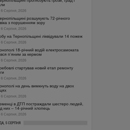
ернопільщині прогнозують грози, град і
али
 6 Серпня, 2026
ернопільщині розшукують 72-річного
віка з порушенням зору
 6 Серпня, 2026
обу на Тернопільщині ліквідували 14 пожеж
 6 Серпня, 2026
рнополі 18-річний водій електросамоката
вся п’яним за кермом
 6 Серпня, 2026
ребовлі стартував новий етап ремонту
ги
 6 Серпня, 2026
рнополі на день вимкнуть воду на двох
цях
 6 Серпня, 2026
еменці в ДТП постраждали шестеро людей,
д них – 14-річний хлопець
 6 Серпня, 2026
ДА, 5 СЕРПНЯ