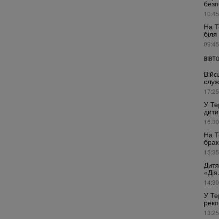
безп
10:45
На Т
біля
09:45
ВІВТ
Війс
служ
17:25
У Те
дити
16:30
На Т
брак
15:35
Дитя
«Дія
14:30
У Те
реко
13:25