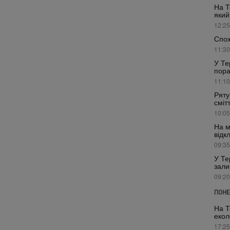
На Т
який
12:25
Спож
11:30
У Те
пора
11:10
Ряту
сміт
10:05
На м
відк
09:35
У Те
зали
09:20
ПОНЕ
На Т
екол
17:25