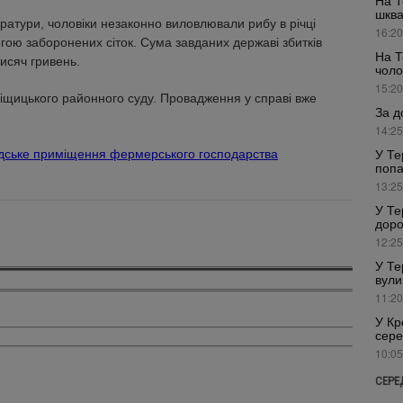
На Т
шкв
ратури, чоловіки незаконно виловлювали рибу в річці
16:20
гою заборонених сіток. Сума завданих державі збитків
На Т
исяч гривень.
чоло
15:20
іщицького районного суду. Провадження у справі вже
За д
14:25
У Те
адське приміщення фермерського господарства
попа
13:25
У Те
доро
12:25
У Те
вули
11:20
У Кр
сере
10:05
СЕРЕ