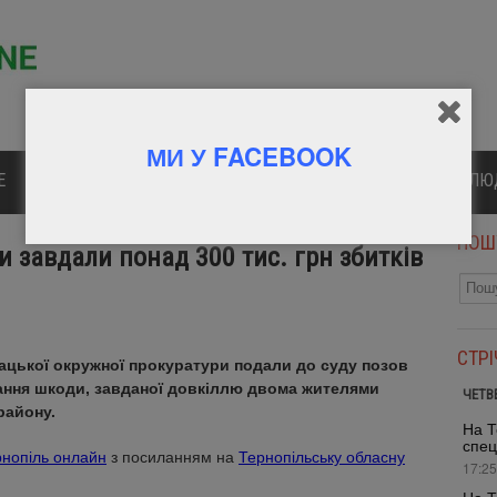
МИ У FACEBOOK
Е
ПОЛІТИКА
КУЛЬТУРА
СПОРТ
ВІДОМІ Л
ПОШ
 завдали понад 300 тис. грн збитків
СТР
цької окружної прокуратури подали до суду позов
ання шкоди, завданої довкіллю двома жителями
ЧЕТВ
району.
На Т
спец
нопіль онлайн
з посиланням на
Тернопільську обласну
17:25