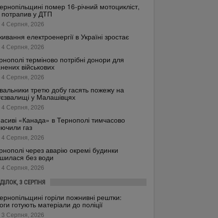
ернопільщині помер 16-річний мотоцикліст,
 потрапив у ДТП
 4 Серпня, 2026
ивання електроенергії в Україні зростає
 4 Серпня, 2026
рнополі терміново потрібні донори для
нених військових
 4 Серпня, 2026
вальники третю добу гасять пожежу на
тєзвалищі у Малашівцях
 4 Серпня, 2026
асиві «Канада» в Тернополі тимчасово
лючили газ
 4 Серпня, 2026
рнополі через аварію окремі будинки
шилася без води
 4 Серпня, 2026
ДІЛОК, 3 СЕРПНЯ
ернопільщині горіли пожнивні рештки:
оги готують матеріали до поліції
 3 Серпня, 2026