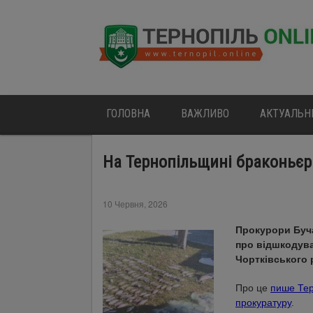
ГОЛОВНА
ВАЖЛИВО
АКТУАЛЬН
На Тернопільщині браконьєри
10 Червня, 2026
Прокурори Буча
про відшкодув
Чортківського 
Про це
пише Тер
прокуратуру
.