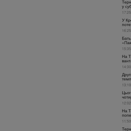
Терн
у су
17:25
У Кр
поте
16:25
Бать
«Пак
15:35
На Т
вант
14:30
Друг
темп
13:10
Цьог
чоти
12:02
На Т
поп
11:50
Терн