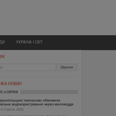
ЮДИ
УКРАЇНА І СВІТ
УК
ІЧКА НОВИН
ЕР, 6 СЕРПНЯ
ернопільщині тимчасово обмежили
іальне водокористування через маловоддя
 6 Серпня, 2026