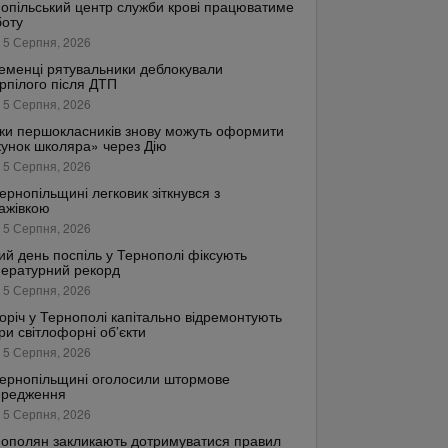
опільський центр служби крові працюватиме
боту
 5 Серпня, 2026
еменці рятувальники деблокували
рпілого після ДТП
 5 Серпня, 2026
ки першокласників знову можуть оформити
унок школяра» через Дію
 5 Серпня, 2026
ернопільщині легковик зіткнувся з
ажівкою
 5 Серпня, 2026
ий день поспіль у Тернополі фіксують
ературний рекорд
 5 Серпня, 2026
оріч у Тернополі капітально відремонтують
ри світлофорні об’єкти
 5 Серпня, 2026
ернопільщині оголосили штормове
ередження
 5 Серпня, 2026
ополян закликають дотримуватися правил