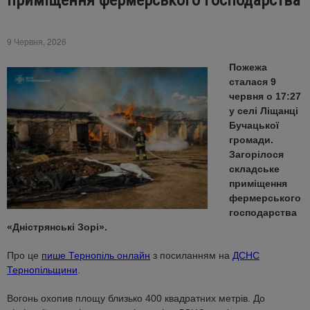
приміщення фермерського господарства
9 Червня, 2026
Пожежа
сталася 9
червня о 17:27
у селі Ліщанці
Бучацької
громади.
Загорілося
складське
приміщення
фермерського
господарства
«Дністрянські Зорі».
Про це
пише Тернопіль онлайн
з посиланням на
ДСНС
Тернопільщини
.
Вогонь охопив площу близько 400 квадратних метрів. До