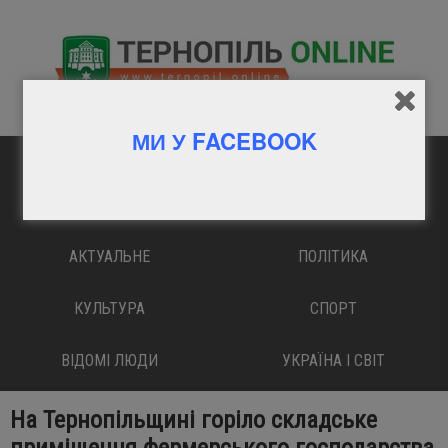
МИ У FACEBOOK
ГОЛОВНА
ВАЖЛИВО
АКТУАЛЬНЕ
ПОЛІТИКА
КУЛЬТУРА
СПОРТ
ВІДОМІ ЛЮДИ
УКРАЇНА І СВІТ
На Тернопільщині горіло складське