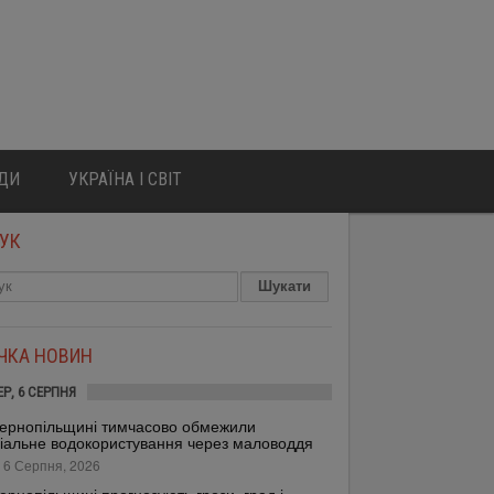
ЮДИ
УКРАЇНА І СВІТ
УК
ІЧКА НОВИН
ЕР, 6 СЕРПНЯ
ернопільщині тимчасово обмежили
іальне водокористування через маловоддя
 6 Серпня, 2026