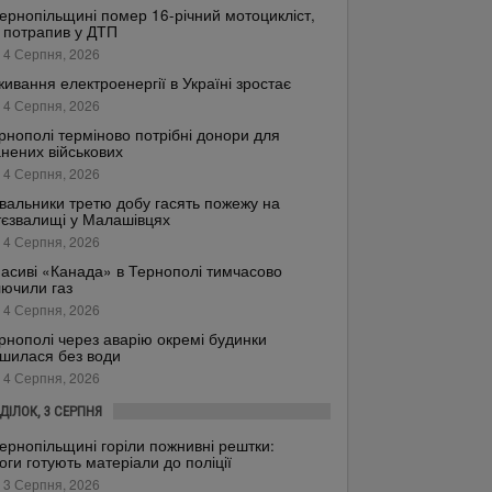
ернопільщині помер 16-річний мотоцикліст,
 потрапив у ДТП
 4 Серпня, 2026
ивання електроенергії в Україні зростає
 4 Серпня, 2026
рнополі терміново потрібні донори для
нених військових
 4 Серпня, 2026
вальники третю добу гасять пожежу на
тєзвалищі у Малашівцях
 4 Серпня, 2026
асиві «Канада» в Тернополі тимчасово
лючили газ
 4 Серпня, 2026
рнополі через аварію окремі будинки
шилася без води
 4 Серпня, 2026
ДІЛОК, 3 СЕРПНЯ
ернопільщині горіли пожнивні рештки:
оги готують матеріали до поліції
 3 Серпня, 2026