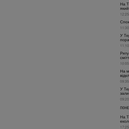
На Т
який
12:25
Спож
11:30
У Те
пора
11:10
Ряту
сміт
10:05
На м
відк
09:35
У Те
зали
09:20
ПОНЕ
На Т
екол
17:25