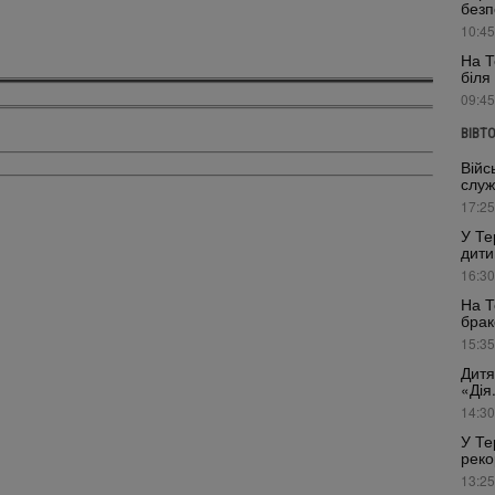
безп
10:45
На Т
біля
09:45
ВІВТ
Війс
служ
17:25
У Те
дити
16:30
На Т
брак
15:35
Дитя
«Дія
14:30
У Те
реко
13:25