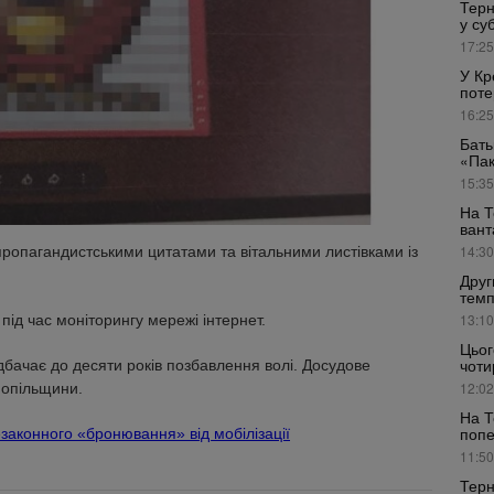
Терн
у су
17:25
У Кр
поте
16:25
Бать
«Пак
15:35
На Т
вант
14:30
пропагандистськими цитатами та вітальними листівками із
Друг
темп
13:10
під час моніторингу мережі інтернет.
Цьог
чоти
едбачає до десяти років позбавлення волі. Досудове
12:02
нопільщини.
На Т
поп
законного «бронювання» від мобілізації
11:50
Терн