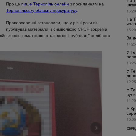
На Т
Про це
пише Тернопіль онлайн
з посиланням на
шкв
Тернопільську обласну прокуратуру
.
16:20
На Т
Правоохоронці встановили, що у різні роки він
чоло
публікував матеріали із символікою СРСР, зокрема
15:20
ійськовою тематикою, а також інші публікації подібного
За д
14:25
У Те
попа
13:25
У Те
доро
12:25
У Те
вули
11:20
У Кр
сере
10:05
СЕРЕ