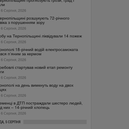
ернопільщині прогнозують грози, град і
али
 6 Серпня, 2026
ернопільщині розшукують 72-річного
віка з порушенням зору
 6 Серпня, 2026
обу на Тернопільщині ліквідували 14 пожеж
 6 Серпня, 2026
рнополі 18-річний водій електросамоката
вся п’яним за кермом
 6 Серпня, 2026
ребовлі стартував новий етап ремонту
ги
 6 Серпня, 2026
рнополі на день вимкнуть воду на двох
цях
 6 Серпня, 2026
еменці в ДТП постраждали шестеро людей,
д них – 14-річний хлопець
 6 Серпня, 2026
ДА, 5 СЕРПНЯ