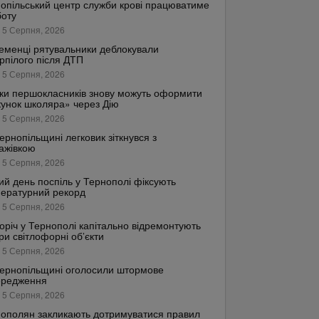
опільський центр служби крові працюватиме
боту
 5 Серпня, 2026
еменці рятувальники деблокували
рпілого після ДТП
 5 Серпня, 2026
ки першокласників знову можуть оформити
унок школяра» через Дію
 5 Серпня, 2026
ернопільщині легковик зіткнувся з
ажівкою
 5 Серпня, 2026
ий день поспіль у Тернополі фіксують
ературний рекорд
 5 Серпня, 2026
оріч у Тернополі капітально відремонтують
ри світлофорні об’єкти
 5 Серпня, 2026
ернопільщині оголосили штормове
ередження
 5 Серпня, 2026
ополян закликають дотримуватися правил