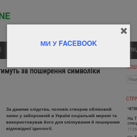
МИ У FACEBOOK
Е
ПОЛІТИКА
КУЛЬТУРА
СПОРТ
ВІДОМІ Л
ПОШ
тимуть за поширення символіки
СТР
ЧЕТВ
За даними слідства, чоловік створив обліковий
запис у забороненій в Україні соціальній мережі та
На Т
використовував його для спілкування й поширення
спец
відповідної ідеології.
17:25