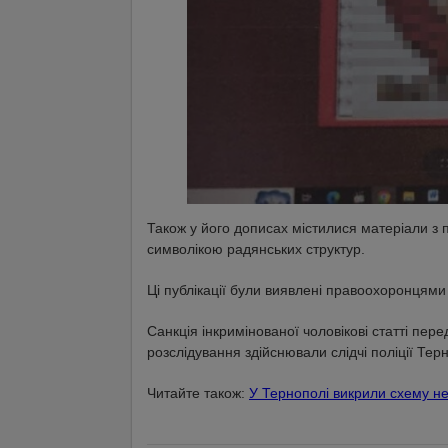
Також у його дописах містилися матеріали з 
символікою радянських структур.
Ці публікації були виявлені правоохоронцями 
Санкція інкримінованої чоловікові статті пер
розслідування здійснювали слідчі поліції Тер
Читайте також:
У Тернополі викрили схему не