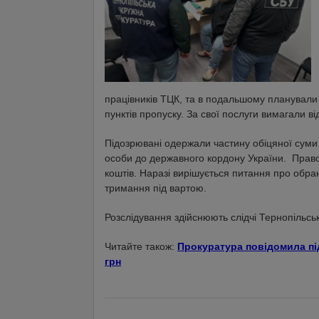
працівників ТЦК, та в подальшому планувал
пунктів пропуску. За свої послуги вимагали ві
Підозрювані одержали частину обіцяної суми
особи до державного кордону України. Правоо
коштів. Наразі вирішується питання про обра
тримання під вартою.
Розслідування здійснюють слідчі Тернопільсь
Читайте також:
Прокуратура повідомила пі
грн