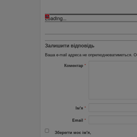
Loading...
Залишити відповідь
Ваша e-mail адреса не оприлюднюватиметься.
О
Коментар
*
Ім'я
*
Email
*
Зберегти моє ім'я,