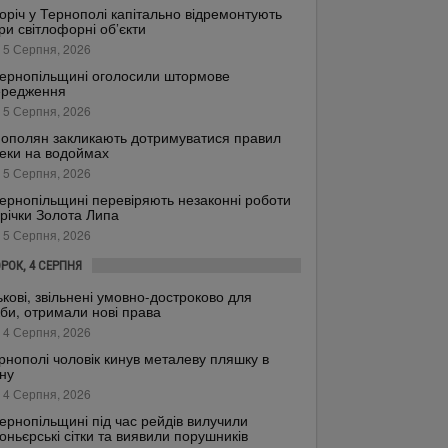
оріч у Тернополі капітально відремонтують
ри світлофорні об’єкти
 5 Серпня, 2026
ернопільщині оголосили штормове
ередження
 5 Серпня, 2026
ополян закликають дотримуватися правил
еки на водоймах
 5 Серпня, 2026
ернопільщині перевіряють незаконні роботи
 річки Золота Липа
 5 Серпня, 2026
ОРОК, 4 СЕРПНЯ
ькові, звільнені умовно-достроково для
би, отримали нові права
 4 Серпня, 2026
рнополі чоловік кинув металеву пляшку в
ну
 4 Серпня, 2026
ернопільщині під час рейдів вилучили
оньєрські сітки та виявили порушників