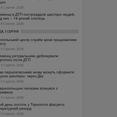
цях
 6 Серпня, 2026
еменці в ДТП постраждали шестеро людей,
д них – 14-річний хлопець
 6 Серпня, 2026
ДА, 5 СЕРПНЯ
опільський центр служби крові працюватиме
боту
 5 Серпня, 2026
еменці рятувальники деблокували
рпілого після ДТП
 5 Серпня, 2026
ки першокласників знову можуть оформити
унок школяра» через Дію
 5 Серпня, 2026
ернопільщині легковик зіткнувся з
ажівкою
 5 Серпня, 2026
ий день поспіль у Тернополі фіксують
ературний рекорд
 5 Серпня, 2026