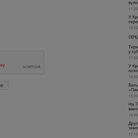
вули
11:20
У Кр
сере
10:05
СЕРЕ
Терн
у су
17:25
У Кр
поте
16:25
Бать
«Пак
15:35
На Т
вант
14:30
Друг
темп
13:10