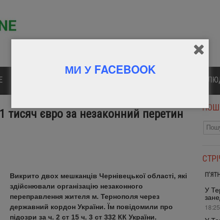
МИ У FACEBOOK
Е
ПОЛІТИКА
КУЛЬТУРА
СПОРТ
ВІДОМІ Л
ПОШ
1 тисяч євро за незаконний перетин
СТР
П’ЯТ
Викрито двох мешканців Чернівецької області, які
здійснювали організацію незаконного
У Те
переправлення жителя м. Тернополя через
зане
державний кордон України. Їм повідомили про
18:25
підозри за ч. 2 ст 15 ч. 3 ст 332 КК України.