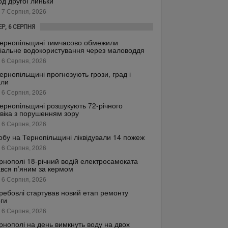
од другої линьки
 7 Серпня, 2026
ЕР, 6 СЕРПНЯ
ернопільщині тимчасово обмежили
іальне водокористування через маловоддя
 6 Серпня, 2026
ернопільщині прогнозують грози, град і
али
 6 Серпня, 2026
ернопільщині розшукують 72-річного
віка з порушенням зору
 6 Серпня, 2026
обу на Тернопільщині ліквідували 14 пожеж
 6 Серпня, 2026
рнополі 18-річний водій електросамоката
вся п’яним за кермом
 6 Серпня, 2026
ребовлі стартував новий етап ремонту
ги
 6 Серпня, 2026
рнополі на день вимкнуть воду на двох