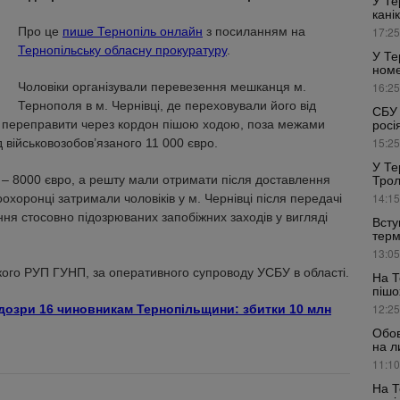
У Те
кані
Про це
пише Тернопіль онлайн
з посиланням на
17:25
Тернопільську обласну прокуратуру
.
У Те
номе
Чоловіки організували перевезення мешканця м.
16:25
Тернополя в м. Чернівці, де переховували його від
СБУ 
росі
и переправити через кордон пішою ходою, поза межами
15:25
д військовозобов’язаного 11 000 євро.
У Те
Трол
 – 8000 євро, а решту мали отримати після доставлення
14:15
хоронці затримали чоловіків у м. Чернівці після передачі
ння стосовно підозрюваних запобіжних заходів у вигляді
Всту
терм
13:05
кого РУП ГУНП, за оперативного супроводу УСБУ в області.
На Т
пішо
12:25
дозри 16 чиновникам Тернопільщини: збитки 10 млн
Обов
на л
11:10
На Т