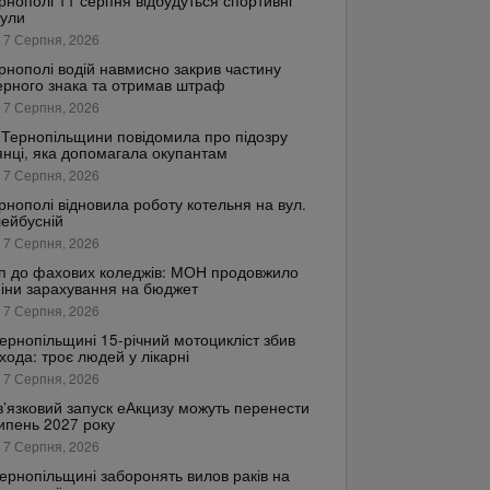
рнополі 11 серпня відбудуться спортивні
кули
 7 Серпня, 2026
рнополі водій навмисно закрив частину
рного знака та отримав штраф
 7 Серпня, 2026
Тернопільщини повідомила про підозру
янці, яка допомагала окупантам
 7 Серпня, 2026
рнополі відновила роботу котельня на вул.
ейбусній
 7 Серпня, 2026
п до фахових коледжів: МОН продовжило
іни зарахування на бюджет
 7 Серпня, 2026
ернопільщині 15-річний мотоцикліст збив
хода: троє людей у лікарні
 7 Серпня, 2026
’язковий запуск еАкцизу можуть перенести
ипень 2027 року
 7 Серпня, 2026
ернопільщині заборонять вилов раків на