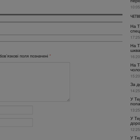
пері
10:05
ЧЕТВ
На Т
спец
17:25
На Т
шкв
бов’язкові поля позначені
*
16:20
На Т
чоло
15:20
За д
14:25
У Те
попа
13:25
У Те
доро
12:25
У Те