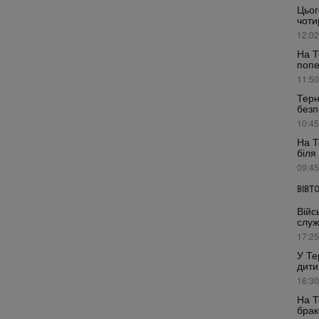
Цьог
чоти
12:02
На Т
поп
11:50
Терн
безп
10:45
На Т
біля
09:45
ВІВТ
Війс
служ
17:25
У Те
дити
16:30
На Т
брак