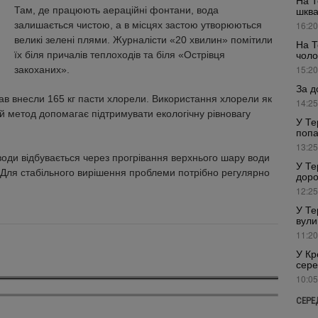
На Т
Там, де працюють аераційні фонтани, вода
шкв
залишається чистою, а в місцях застою утворюються
16:20
великі зелені плями. Журналісти «20 хвилин» помітили
На Т
чоло
їх біля причалів теплоходів та біля «Острівця
15:20
закоханих».
За д
ав внесли 165 кг пасти хлорели. Використання хлорели як
14:25
ей метод допомагає підтримувати екологічну рівновагу
У Те
попа
13:25
води відбувається через прогрівання верхнього шару води
У Те
у. Для стабільного вирішення проблеми потрібно регулярно
доро
12:25
У Те
вули
11:20
У Кр
сере
10:05
СЕРЕ