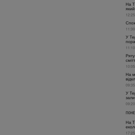
На Т
який
12:25
Спож
11:30
У Те
пора
11:10
Ряту
сміт
10:05
На м
відк
09:35
У Те
зали
09:20
ПОНЕ
На Т
екол
17:25