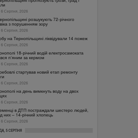
ернопільщині прогнозують грози, град і
али
 6 Серпня, 2026
ернопільщині розшукують 72-річного
віка з порушенням зору
 6 Серпня, 2026
обу на Тернопільщині ліквідували 14 пожеж
 6 Серпня, 2026
рнополі 18-річний водій електросамоката
вся п’яним за кермом
 6 Серпня, 2026
ребовлі стартував новий етап ремонту
ги
 6 Серпня, 2026
рнополі на день вимкнуть воду на двох
цях
 6 Серпня, 2026
еменці в ДТП постраждали шестеро людей,
д них – 14-річний хлопець
 6 Серпня, 2026
ДА, 5 СЕРПНЯ