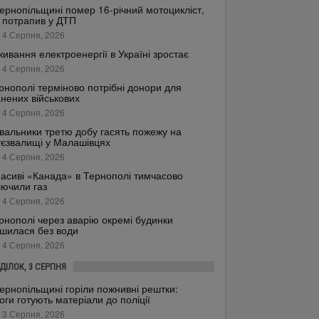
ернопільщині помер 16-річний мотоцикліст,
 потрапив у ДТП
 4 Серпня, 2026
ивання електроенергії в Україні зростає
 4 Серпня, 2026
рнополі терміново потрібні донори для
нених військових
 4 Серпня, 2026
вальники третю добу гасять пожежу на
тєзвалищі у Малашівцях
 4 Серпня, 2026
асиві «Канада» в Тернополі тимчасово
лючили газ
 4 Серпня, 2026
рнополі через аварію окремі будинки
шилася без води
 4 Серпня, 2026
ДІЛОК, 3 СЕРПНЯ
ернопільщині горіли пожнивні рештки:
оги готують матеріали до поліції
 3 Серпня, 2026