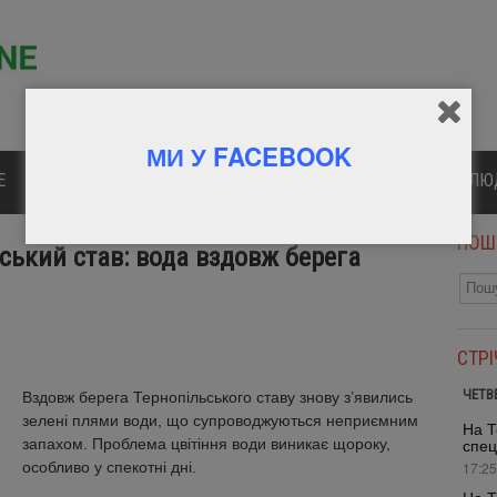
МИ У FACEBOOK
Е
ПОЛІТИКА
КУЛЬТУРА
СПОРТ
ВІДОМІ Л
ПОШ
ьський став: вода вздовж берега
СТР
ЧЕТВ
Вздовж берега Тернопільського ставу знову з’явились
зелені плями води, що супроводжуються неприємним
На Т
запахом. Проблема цвітіння води виникає щороку,
спец
особливо у спекотні дні.
17:25