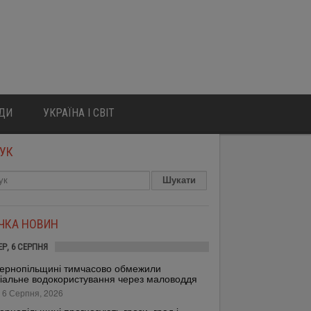
ЮДИ
УКРАЇНА І СВІТ
УК
ІЧКА НОВИН
ЕР, 6 СЕРПНЯ
ернопільщині тимчасово обмежили
іальне водокористування через маловоддя
 6 Серпня, 2026