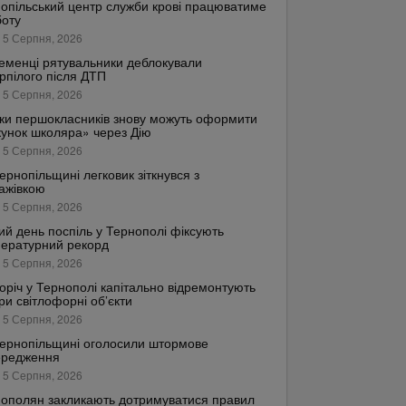
опільський центр служби крові працюватиме
боту
 5 Серпня, 2026
еменці рятувальники деблокували
рпілого після ДТП
 5 Серпня, 2026
ки першокласників знову можуть оформити
унок школяра» через Дію
 5 Серпня, 2026
ернопільщині легковик зіткнувся з
ажівкою
 5 Серпня, 2026
ий день поспіль у Тернополі фіксують
ературний рекорд
 5 Серпня, 2026
оріч у Тернополі капітально відремонтують
ри світлофорні об’єкти
 5 Серпня, 2026
ернопільщині оголосили штормове
ередження
 5 Серпня, 2026
ополян закликають дотримуватися правил