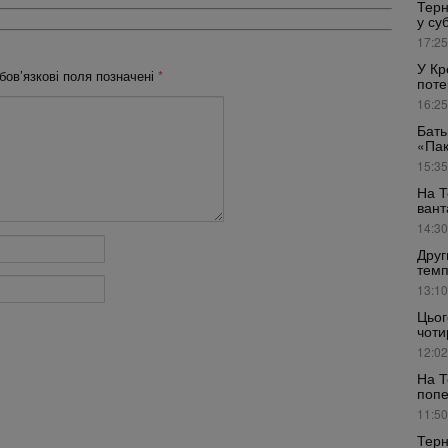
Терн
у су
17:25
У Кр
бов’язкові поля позначені
*
поте
16:25
Бать
«Пак
15:35
На Т
вант
14:30
Друг
темп
13:10
Цьог
чоти
12:02
На Т
поп
11:50
Терн