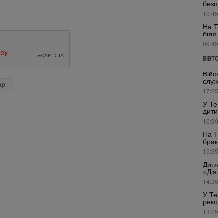
безп
10:45
На Т
біля
09:45
ВІВТ
Війс
служ
17:25
У Те
дити
16:30
На Т
брак
15:35
Дитя
«Дія
14:30
У Те
реко
13:25