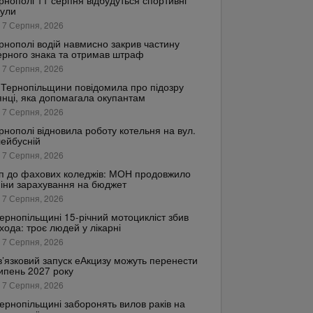
рнополі 11 серпня відбудуться спортивні
кули
 7 Серпня, 2026
рнополі водій навмисно закрив частину
рного знака та отримав штраф
 7 Серпня, 2026
Тернопільщини повідомила про підозру
янці, яка допомагала окупантам
 7 Серпня, 2026
рнополі відновила роботу котельня на вул.
ейбусній
 7 Серпня, 2026
п до фахових коледжів: МОН продовжило
іни зарахування на бюджет
 7 Серпня, 2026
ернопільщині 15-річний мотоцикліст збив
хода: троє людей у лікарні
 7 Серпня, 2026
’язковий запуск еАкцизу можуть перенести
ипень 2027 року
 7 Серпня, 2026
ернопільщині заборонять вилов раків на