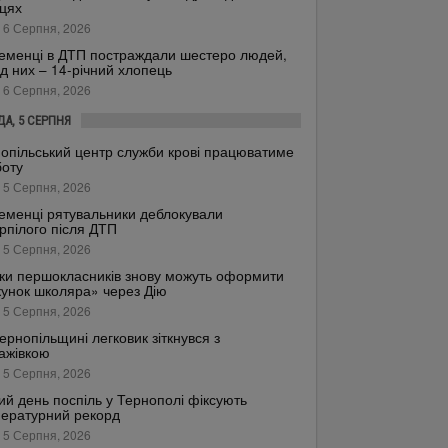
цях
 6 Серпня, 2026
еменці в ДТП постраждали шестеро людей,
д них – 14-річний хлопець
 6 Серпня, 2026
ДА, 5 СЕРПНЯ
опільський центр служби крові працюватиме
боту
 5 Серпня, 2026
еменці рятувальники деблокували
рпілого після ДТП
 5 Серпня, 2026
ки першокласників знову можуть оформити
унок школяра» через Дію
 5 Серпня, 2026
ернопільщині легковик зіткнувся з
ажівкою
 5 Серпня, 2026
ий день поспіль у Тернополі фіксують
ературний рекорд
 5 Серпня, 2026