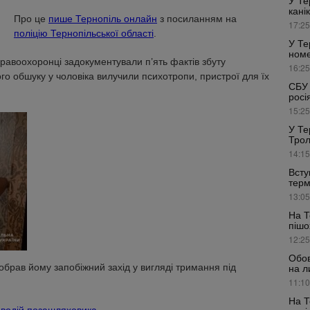
У Те
кані
Про це
пише Тернопіль онлайн
з посиланням на
17:25
поліцію Тернопільської області
.
У Те
номе
правоохоронці задокументували п’ять фактів збуту
16:25
го обшуку у чоловіка вилучили психотропи, пристрої для їх
СБУ 
росі
15:25
У Те
Трол
14:15
Всту
терм
13:05
На Т
пішо
12:25
Обов
брав йому запобіжний захід у вигляді тримання під
на л
11:10
На Т