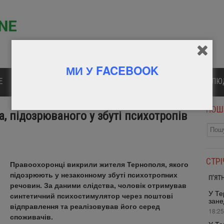
МИ У FACEBOOK
Е
ПОЛІТИКА
КУЛЬТУРА
СПОРТ
ВІДОМІ Л
ПОШ
, підозрюваного у збуті психотропів
СТР
Правоохоронці викрили жителя Тернополя, якого
підозрюють у незаконному збуті психотропних
П’ЯТ
речовин. За даними слідства, чоловік отримував
У Те
синтетичний психостимулятор через поштові
зане
відправлення та реалізовував його серед
18:25
споживачів.