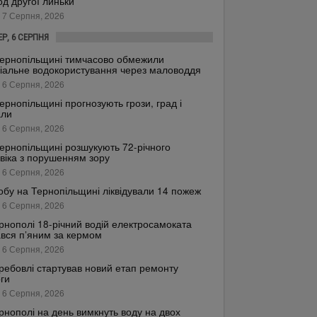
од другої линьки
 7 Серпня, 2026
ЕР, 6 СЕРПНЯ
ернопільщині тимчасово обмежили
іальне водокористування через маловоддя
 6 Серпня, 2026
ернопільщині прогнозують грози, град і
али
 6 Серпня, 2026
ернопільщині розшукують 72-річного
віка з порушенням зору
 6 Серпня, 2026
обу на Тернопільщині ліквідували 14 пожеж
 6 Серпня, 2026
рнополі 18-річний водій електросамоката
вся п’яним за кермом
 6 Серпня, 2026
ребовлі стартував новий етап ремонту
ги
 6 Серпня, 2026
рнополі на день вимкнуть воду на двох