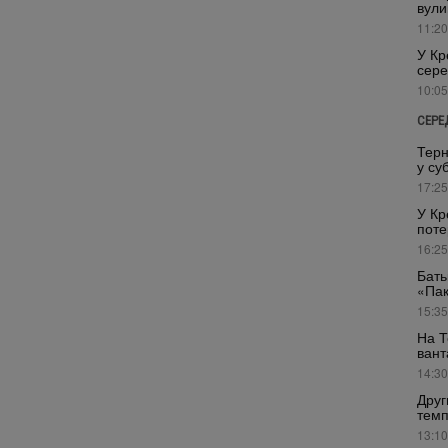
вули
11:20
У Кр
сере
10:05
СЕРЕ
Терн
у су
17:25
У Кр
поте
16:25
Бать
«Пак
15:35
На Т
вант
14:30
Друг
темп
13:10