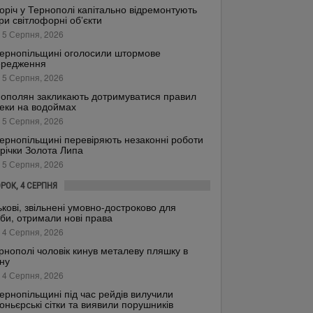
оріч у Тернополі капітально відремонтують
ри світлофорні об’єкти
 5 Серпня, 2026
ернопільщині оголосили штормове
ередження
 5 Серпня, 2026
ополян закликають дотримуватися правил
еки на водоймах
 5 Серпня, 2026
ернопільщині перевіряють незаконні роботи
 річки Золота Липа
 5 Серпня, 2026
ОРОК, 4 СЕРПНЯ
ькові, звільнені умовно-достроково для
би, отримали нові права
 4 Серпня, 2026
рнополі чоловік кинув металеву пляшку в
ну
 4 Серпня, 2026
ернопільщині під час рейдів вилучили
оньєрські сітки та виявили порушників