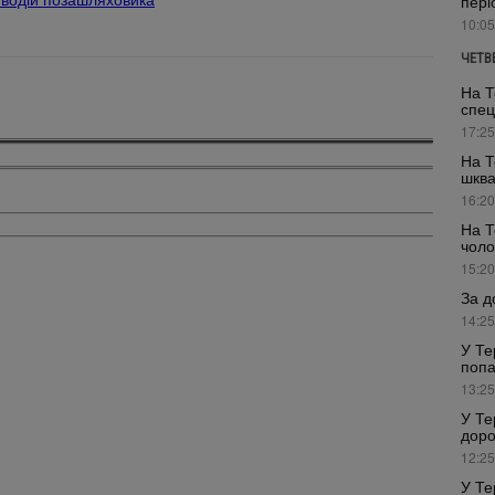
 водій позашляховика
пері
10:05
ЧЕТВ
На Т
спец
17:25
На Т
шкв
16:20
На Т
чоло
15:20
За д
14:25
У Те
попа
13:25
У Те
доро
12:25
У Те