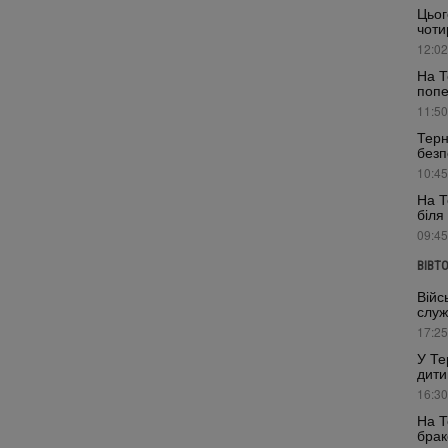
Цьог
чоти
12:02
На Т
поп
11:50
Терн
безп
10:45
На Т
біля
09:45
ВІВТ
Війс
служ
17:25
У Те
дити
16:30
На Т
брак