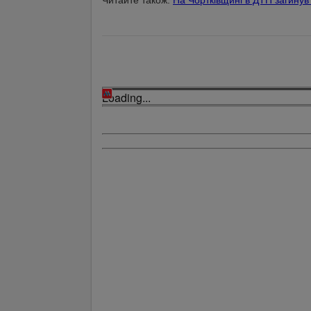
Читайте також:
На Чортківщині в ДТП загинув
Loading...