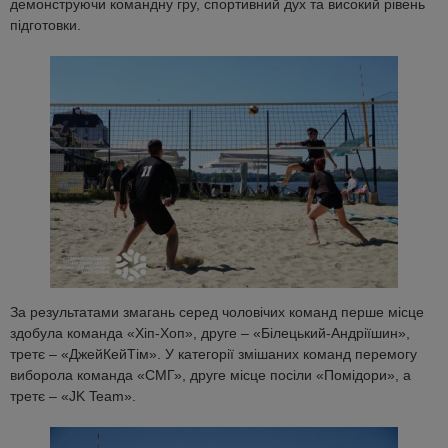
демонструючи командну гру, спортивний дух та високий рівень
підготовки.
За результатами змагань серед чоловічих команд перше місце
здобула команда «Хіп-Хоп», друге – «Білецький-Андріїшин»,
третє – «ДжейКейТім». У категорії змішаних команд перемогу
виборола команда «СМГ», друге місце посіли «Помідори», а
третє – «JK Team».