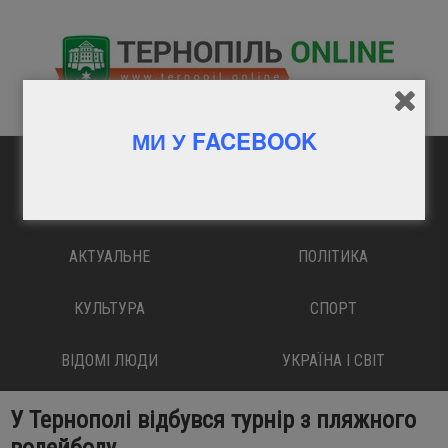
МИ У FACEBOOK
ГОЛОВНА
ВАЖЛИВО
АКТУАЛЬНЕ
ПОЛІТИКА
КУЛЬТУРА
СПОРТ
ВІДОМІ ЛЮДИ
УКРАЇНА І СВІТ
У Тернополі відбувся турнір з пляжного