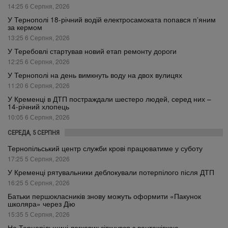
14:25 6 Серпня, 2026
У Тернополі 18-річний водій електросамоката попався п’яним
за кермом
13:25 6 Серпня, 2026
У Теребовлі стартував новий етап ремонту дороги
12:25 6 Серпня, 2026
У Тернополі на день вимкнуть воду на двох вулицях
11:20 6 Серпня, 2026
У Кременці в ДТП постраждали шестеро людей, серед них –
14-річний хлопець
10:05 6 Серпня, 2026
СЕРЕДА, 5 СЕРПНЯ
Тернопільський центр служби крові працюватиме у суботу
17:25 5 Серпня, 2026
У Кременці рятувальники деблокували потерпілого після ДТП
16:25 5 Серпня, 2026
Батьки першокласників знову можуть оформити «Пакунок
школяра» через Дію
15:35 5 Серпня, 2026
На Тернопільщині легковик зіткнувся з вантажівкою