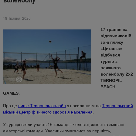
волейболу
18 Травня, 2026
17 травня на
відпочинковій
зоні пляжу
«Циганка»
відбувся
турнір з
пляжного
волейболу 2х2
TERNOPIL
BEACH
GAMES.
Про це
пише Тернопіль онлайн
з посиланням на
Тернопільський
міський центр фізичного здоров’я населення
.
У турнірі взяли участь 16 команд – чоловічі, жіночі та змішані
аматорські команди. Учасники змагалися за першість,