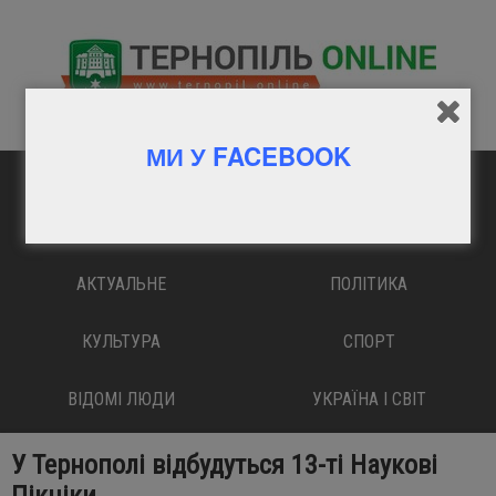
МИ У FACEBOOK
ГОЛОВНА
ВАЖЛИВО
АКТУАЛЬНЕ
ПОЛІТИКА
КУЛЬТУРА
СПОРТ
ВІДОМІ ЛЮДИ
УКРАЇНА І СВІТ
У Тернополі відбудуться 13-ті Наукові