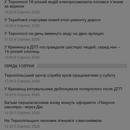
У Тернополі 18-річний водій електросамоката попався п’яним
за кермом
13:25 6 Серпня, 2026
У Теребовлі стартував новий етап ремонту дороги
12:25 6 Серпня, 2026
У Тернополі на день вимкнуть воду на двох вулицях
11:20 6 Серпня, 2026
У Кременці в ДТП постраждали шестеро людей, серед них –
14-річний хлопець
10:05 6 Серпня, 2026
СЕРЕДА, 5 СЕРПНЯ
Тернопільський центр служби крові працюватиме у суботу
17:25 5 Серпня, 2026
У Кременці рятувальники деблокували потерпілого після ДТП
16:25 5 Серпня, 2026
Батьки першокласників знову можуть оформити «Пакунок
школяра» через Дію
15:35 5 Серпня, 2026
На Тернопільщині легковик зіткнувся з вантажівкою
14:30 5 Серпня, 2026