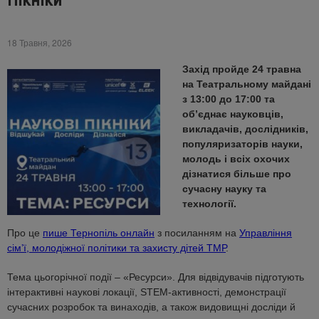
Пікніки
18 Травня, 2026
Захід пройде 24 травна
на Театральному майдані
з 13:00 до 17:00 та
об’єднає науковців,
викладачів, дослідників,
популяризаторів науки,
молодь і всіх охочих
дізнатися більше про
сучасну науку та
технології.
Про це
пише Тернопіль онлайн
з посиланням на
Управління
сімʼї, молодіжної політики та захисту дітей ТМР
.
Тема цьогорічної події – «Ресурси». Для відвідувачів підготують
інтерактивні наукові локації, STEM-активності, демонстрації
сучасних розробок та винаходів, а також видовищні досліди й