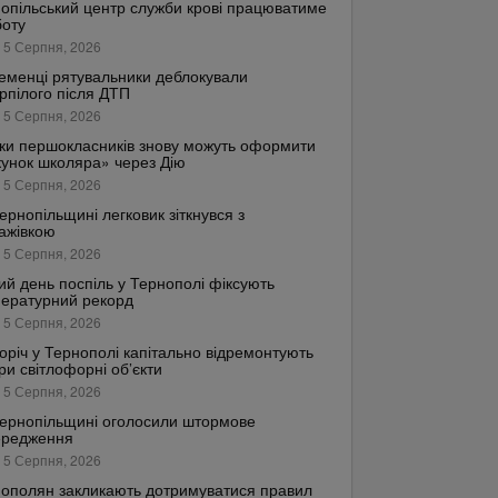
опільський центр служби крові працюватиме
боту
 5 Серпня, 2026
еменці рятувальники деблокували
рпілого після ДТП
 5 Серпня, 2026
ки першокласників знову можуть оформити
унок школяра» через Дію
 5 Серпня, 2026
ернопільщині легковик зіткнувся з
ажівкою
 5 Серпня, 2026
ий день поспіль у Тернополі фіксують
ературний рекорд
 5 Серпня, 2026
оріч у Тернополі капітально відремонтують
ри світлофорні об’єкти
 5 Серпня, 2026
ернопільщині оголосили штормове
ередження
 5 Серпня, 2026
ополян закликають дотримуватися правил