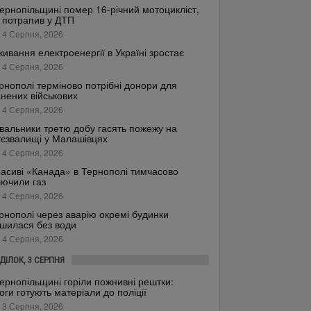
ернопільщині помер 16-річний мотоцикліст,
 потрапив у ДТП
 4 Серпня, 2026
ивання електроенергії в Україні зростає
 4 Серпня, 2026
рнополі терміново потрібні донори для
нених військових
 4 Серпня, 2026
вальники третю добу гасять пожежу на
тєзвалищі у Малашівцях
 4 Серпня, 2026
асиві «Канада» в Тернополі тимчасово
лючили газ
 4 Серпня, 2026
рнополі через аварію окремі будинки
шилася без води
 4 Серпня, 2026
ДІЛОК, 3 СЕРПНЯ
ернопільщині горіли пожнивні рештки:
оги готують матеріали до поліції
 3 Серпня, 2026