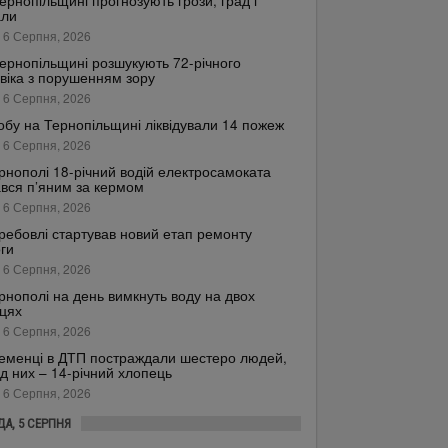
ернопільщині прогнозують грози, град і
али
 6 Серпня, 2026
ернопільщині розшукують 72-річного
віка з порушенням зору
 6 Серпня, 2026
обу на Тернопільщині ліквідували 14 пожеж
 6 Серпня, 2026
рнополі 18-річний водій електросамоката
вся п’яним за кермом
 6 Серпня, 2026
ребовлі стартував новий етап ремонту
ги
 6 Серпня, 2026
рнополі на день вимкнуть воду на двох
цях
 6 Серпня, 2026
еменці в ДТП постраждали шестеро людей,
д них – 14-річний хлопець
 6 Серпня, 2026
ДА, 5 СЕРПНЯ