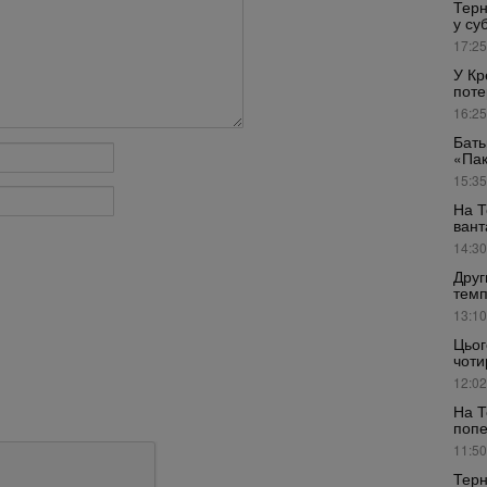
Терн
у су
17:25
У Кр
поте
16:25
Бать
«Пак
15:35
На Т
вант
14:30
Друг
темп
13:10
Цьог
чоти
12:02
На Т
поп
11:50
Терн