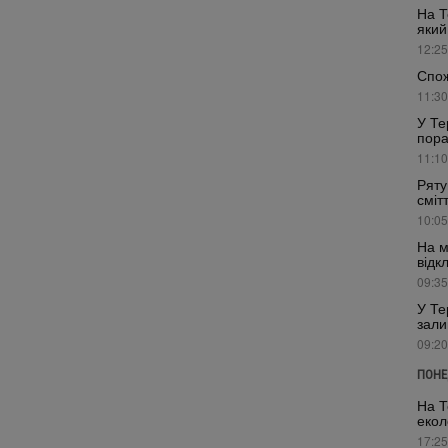
На Т
який
12:25
Спож
11:30
У Те
пора
11:10
Ряту
сміт
10:05
На м
відк
09:35
У Те
зали
09:20
ПОНЕ
На Т
екол
17:25