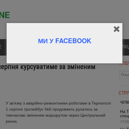
МИ У FACEBOOK
Е
ПОЛІТИКА
КУЛЬТУРА
СПОРТ
ВІДОМІ Л
ПОШ
серпня курсуватиме за зміненим
СТР
ЧЕТВ
У зв’язку з аварійно-ремонтними роботами в Тернополі
1 серпня тролейбус №6 продовжить рухатись за
На Т
тимчасово зміненим маршрутом через Центральний
спец
ринок.
17:25