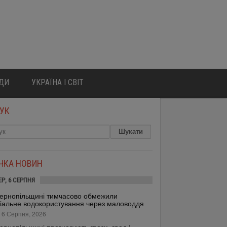
ЮДИ
УКРАЇНА І СВІТ
УК
ІЧКА НОВИН
ЕР, 6 СЕРПНЯ
ернопільщині тимчасово обмежили
іальне водокористування через маловоддя
 6 Серпня, 2026