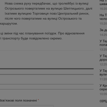
На Т
Нова схема руху передбачає, що тролейбус із вулиці
шкв
Острозького повертатиме на вулицю Шептицького, далі
16:20
їхатиме вулицею Торговиця повз Центральний ринок,
На Т
чоло
після чого повертатиме на вулиці Острозького та
15:20
 маршрутом.
За д
ці зміни під час планування поїздок. Про відновлення
14:25
ті транспорту буде повідомлено окремо.
У Те
попа
13:25
У Те
доро
12:25
У Те
вули
11:20
У Кр
сере
10:05
бов’язкові поля позначені
*
СЕРЕ