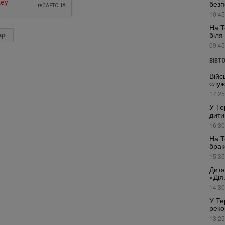
безп
10:45
На Т
біля
09:45
ВІВТ
Війс
служ
17:25
У Те
дити
16:30
На Т
брак
15:35
Дитя
«Дія
14:30
У Те
реко
13:25