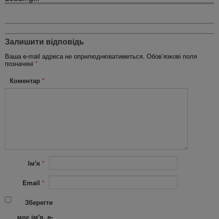
Залишити відповідь
Ваша e-mail адреса не оприлюднюватиметься.
Обов’язкові поля
позначені
*
Коментар
*
Ім'я
*
Email
*
Зберегти
моє ім'я, e-