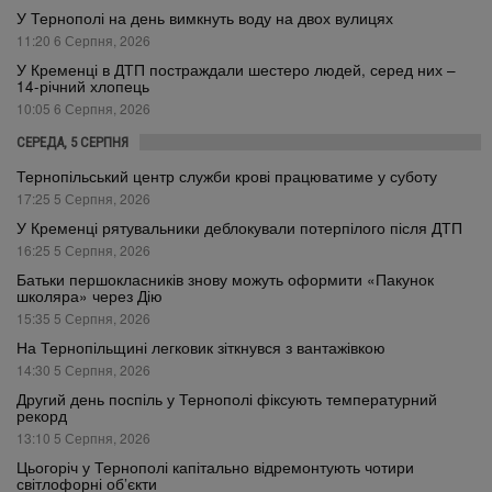
У Тернополі на день вимкнуть воду на двох вулицях
11:20 6 Серпня, 2026
У Кременці в ДТП постраждали шестеро людей, серед них –
14-річний хлопець
10:05 6 Серпня, 2026
СЕРЕДА, 5 СЕРПНЯ
Тернопільський центр служби крові працюватиме у суботу
17:25 5 Серпня, 2026
У Кременці рятувальники деблокували потерпілого після ДТП
16:25 5 Серпня, 2026
Батьки першокласників знову можуть оформити «Пакунок
школяра» через Дію
15:35 5 Серпня, 2026
На Тернопільщині легковик зіткнувся з вантажівкою
14:30 5 Серпня, 2026
Другий день поспіль у Тернополі фіксують температурний
рекорд
13:10 5 Серпня, 2026
Цьогоріч у Тернополі капітально відремонтують чотири
світлофорні об’єкти