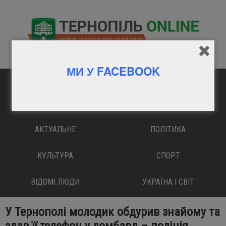
МИ У FACEBOOK
ГОЛОВНА
ВАЖЛИВО
АКТУАЛЬНЕ
ПОЛІТИКА
КУЛЬТУРА
СПОРТ
ВІДОМІ ЛЮДИ
УКРАЇНА І СВІТ
У Тернополі молодик обдурив знайому та