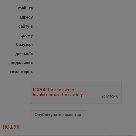
mail, та
адресу
сайту в
цьому
браузері
для моїх
подальших
коментарів.
ПОШУК