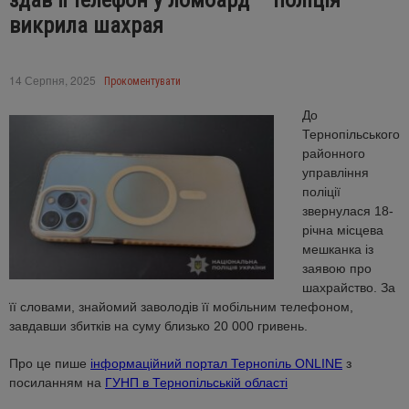
здав її телефон у ломбард – поліція
викрила шахрая
14 Серпня, 2025
Прокоментувати
До
Тернопільського
районного
управління
поліції
звернулася 18-
річна місцева
мешканка із
заявою про
шахрайство. За
її словами, знайомий заволодів її мобільним телефоном,
завдавши збитків на суму близько 20 000 гривень.
Про це пише
інформаційний портал Тернопіль ONLINE
з
посиланням на
ГУНП в Тернопільській області