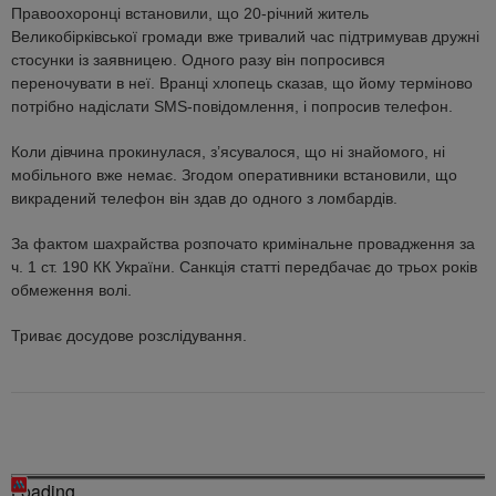
Правоохоронці встановили, що 20-річний житель
Великобірківської громади вже тривалий час підтримував дружні
стосунки із заявницею. Одного разу він попросився
переночувати в неї. Вранці хлопець сказав, що йому терміново
потрібно надіслати SMS-повідомлення, і попросив телефон.
Коли дівчина прокинулася, з’ясувалося, що ні знайомого, ні
мобільного вже немає. Згодом оперативники встановили, що
викрадений телефон він здав до одного з ломбардів.
За фактом шахрайства розпочато кримінальне провадження за
ч. 1 ст. 190 КК України. Санкція статті передбачає до трьох років
обмеження волі.
Триває досудове розслідування.
Loading...