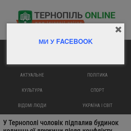
МИ У FACEBOOK
ГОЛОВНА
ВАЖЛИВО
АКТУАЛЬНЕ
ПОЛІТИКА
КУЛЬТУРА
СПОРТ
ВІДОМІ ЛЮДИ
УКРАЇНА І СВІТ
У Тернополі чоловік підпалив будинок