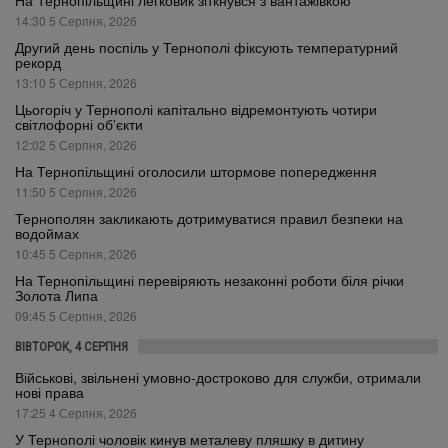
На Тернопільщині легковик зіткнувся з вантажівкою
14:30 5 Серпня, 2026
Другий день поспіль у Тернополі фіксують температурний
рекорд
13:10 5 Серпня, 2026
Цьогоріч у Тернополі капітально відремонтують чотири
світлофорні об’єкти
12:02 5 Серпня, 2026
На Тернопільщині оголосили штормове попередження
11:50 5 Серпня, 2026
Тернополян закликають дотримуватися правил безпеки на
водоймах
10:45 5 Серпня, 2026
На Тернопільщині перевіряють незаконні роботи біля річки
Золота Липа
09:45 5 Серпня, 2026
ВІВТОРОК, 4 СЕРПНЯ
Військові, звільнені умовно-достроково для служби, отримали
нові права
17:25 4 Серпня, 2026
У Тернополі чоловік кинув металеву пляшку в дитину