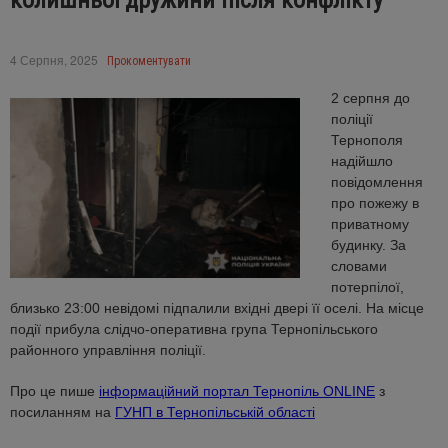
колишньої дружини після конфлікту
4 Серпня, 2025
Прокоментувати
2 серпня до
поліції
Тернополя
надійшло
повідомлення
про пожежу в
приватному
будинку. За
словами
потерпілої,
близько 23:00 невідомі підпалили вхідні двері її оселі. На місце
події прибула слідчо-оперативна група Тернопільського
районного управління поліції.
Про це пише
інформаційний портал Тернопіль ONLINE
з
посиланням на
ГУНП в Тернопільській області