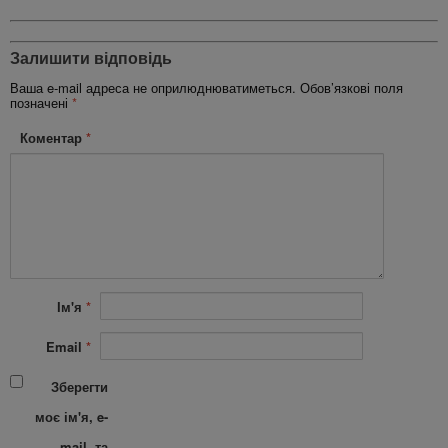
Залишити відповідь
Ваша e-mail адреса не оприлюднюватиметься.
Обов’язкові поля
позначені
*
Коментар
*
Ім'я
*
Email
*
Зберегти
моє ім'я, e-
mail, та