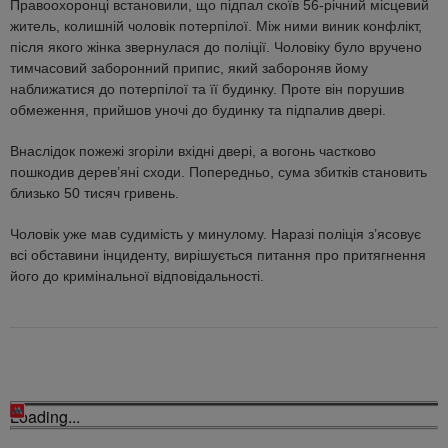
Правоохоронці встановили, що підпал скоїв 56-річний місцевий
житель, колишній чоловік потерпілої. Між ними виник конфлікт,
після якого жінка звернулася до поліції. Чоловіку було вручено
тимчасовий заборонний припис, який забороняв йому
наближатися до потерпілої та її будинку. Проте він порушив
обмеження, прийшов уночі до будинку та підпалив двері.
Внаслідок пожежі згоріли вхідні двері, а вогонь частково
пошкодив дерев’яні сходи. Попередньо, сума збитків становить
близько 50 тисяч гривень.
Чоловік уже мав судимість у минулому. Наразі поліція з’ясовує
всі обставини інциденту, вирішується питання про притягнення
його до кримінальної відповідальності.
Loading...