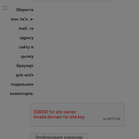
Зберегти
моє ім'я, e-
mail, та
адресу
сайту в
цьому
браузері
для моїх
подальших
коментарів.