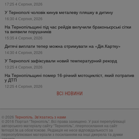
17:25 4 Серпня, 2026
У Тернополі чоловік кинув металеву пляшку в дитину
16:30 4 Серпня, 2026
На Тернопільщині під час рейдів вилучили браконьєрські сітки
та виявили порушників
15:35 4 Серпня, 2026
Дитячі виплати тепер можна отримувати на «Дія.Картку»
14:30 4 Серпня, 2026
У Тернополі зафіксували новий температурний рекорд
13:25 4 Серпня, 2026
На Тернопільщині помер 16-річний мотоцикліст, який потрапив
у ДТП
12:25 4 Серпня, 2026
ВСІ НОВИНИ
© 2026
Тернопіль
.
Зв’язатись з нами
© 2016 Портал “Тернопіль”. Всі права захищено. У разі перепублікації
авторського матеріалу сайту “Тернопіль”, гіперпосилання на сайт
ternopil.te.ua обов’язкове. Редакція не несе відповідальності за
переопубліковані матеріали з посиланням на інші джерела та думки
авторів.