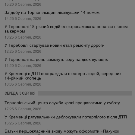
15:20 6 Серпня, 2026
За добу на Тернопільщині ліквідували 14 пожеж
14:25 6 Серпня, 2026
У Тернополі 18-річний водій електросамоката попався п’яним
за кермом
13:25 6 Серпня, 2026
У Теребовлі стартував новий етап ремонту дороги
12:25 6 Серпня, 2026
У Тернополі на день вимкнуть воду на двох вулицях
11:20 6 Серпня, 2026
У Кременці в ДТП постраждали шестеро людей, серед них –
14-річний хлопець
10:05 6 Серпня, 2026
СЕРЕДА, 5 СЕРПНЯ
Тернопільський центр служби крові працюватиме у суботу
17:25 5 Серпня, 2026
У Кременці рятувальники деблокували потерпілого після ДТП
16:25 5 Серпня, 2026
Батьки першокласників знову можуть оформити «Пакунок