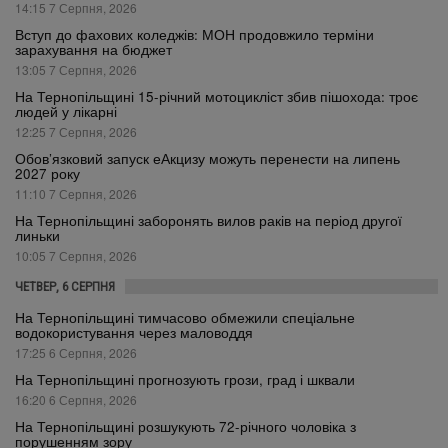
14:15 7 Серпня, 2026
Вступ до фахових коледжів: МОН продовжило терміни
зарахування на бюджет
13:05 7 Серпня, 2026
На Тернопільщині 15-річний мотоцикліст збив пішохода: троє
людей у лікарні
12:25 7 Серпня, 2026
Обов’язковий запуск еАкцизу можуть перенести на липень
2027 року
11:10 7 Серпня, 2026
На Тернопільщині заборонять вилов раків на період другої
линьки
10:05 7 Серпня, 2026
ЧЕТВЕР, 6 СЕРПНЯ
На Тернопільщині тимчасово обмежили спеціальне
водокористування через маловоддя
17:25 6 Серпня, 2026
На Тернопільщині прогнозують грози, град і шквали
16:20 6 Серпня, 2026
На Тернопільщині розшукують 72-річного чоловіка з
порушенням зору