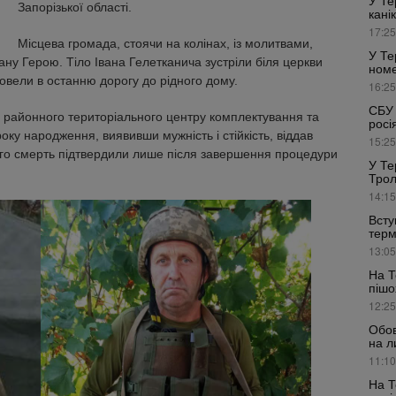
У Те
Запорізької області.
кані
17:25
Місцева громада, стоячи на колінах, із молитвами,
У Те
ну Герою. Тіло Івана Гелетканича зустріли біля церкви
номе
ровели в останню дорогу до рідного дому.
16:25
СБУ 
го районного територіального центру комплектування та
росі
оку народження, виявивши мужність і стійкість, віддав
15:25
Його смерть підтвердили лише після завершення процедури
У Те
Трол
14:15
Всту
терм
13:05
На Т
пішо
12:25
Обов
на л
11:10
На Т