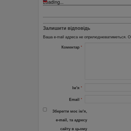
Loading...
Залишити відповідь
Ваша e-mail адреса не оприлюднюватиметься.
О
Коментар
*
Ім'я
*
Email
*
Зберегти моє ім'я,
e-mail, та адресу
сайту в цьому