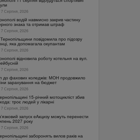
рнополі 11 серпня відбудуться спортивні
кули
 7 Серпня, 2026
рнополі водій навмисно закрив частину
рного знака та отримав штраф
 7 Серпня, 2026
Тернопільщини повідомила про підозру
янці, яка допомагала окупантам
 7 Серпня, 2026
рнополі відновила роботу котельня на вул.
ейбусній
 7 Серпня, 2026
п до фахових коледжів: МОН продовжило
іни зарахування на бюджет
 7 Серпня, 2026
ернопільщині 15-річний мотоцикліст збив
хода: троє людей у лікарні
 7 Серпня, 2026
’язковий запуск еАкцизу можуть перенести
ипень 2027 року
 7 Серпня, 2026
ернопільщині заборонять вилов раків на