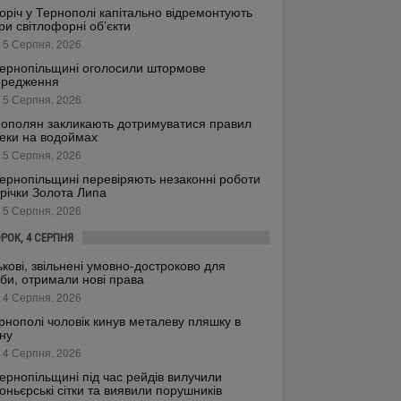
оріч у Тернополі капітально відремонтують
ри світлофорні об’єкти
 5 Серпня, 2026
ернопільщині оголосили штормове
ередження
 5 Серпня, 2026
ополян закликають дотримуватися правил
еки на водоймах
 5 Серпня, 2026
ернопільщині перевіряють незаконні роботи
 річки Золота Липа
 5 Серпня, 2026
ОРОК, 4 СЕРПНЯ
ькові, звільнені умовно-достроково для
би, отримали нові права
 4 Серпня, 2026
рнополі чоловік кинув металеву пляшку в
ну
 4 Серпня, 2026
ернопільщині під час рейдів вилучили
оньєрські сітки та виявили порушників