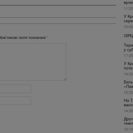
вули
11:20
У Кр
сере
10:05
СЕРЕ
бов’язкові поля позначені
*
Терн
у су
17:25
У Кр
поте
16:25
Бать
«Пак
15:35
На Т
вант
14:30
Друг
темп
13:10