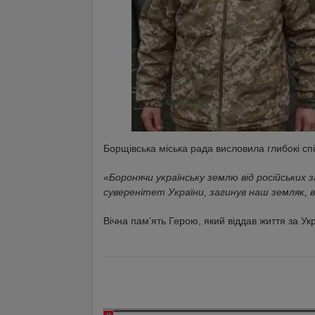
Борщівська міська рада висловила глибокі спі
«Боронячи українську землю від російських 
суверенітет України, загинув наш земляк, в
Вічна пам’ять Герою, який віддав життя за Укр