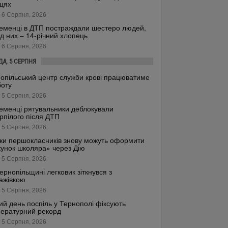
цях
 6 Серпня, 2026
еменці в ДТП постраждали шестеро людей,
д них – 14-річний хлопець
 6 Серпня, 2026
ДА, 5 СЕРПНЯ
опільський центр служби крові працюватиме
боту
 5 Серпня, 2026
еменці рятувальники деблокували
рпілого після ДТП
 5 Серпня, 2026
ки першокласників знову можуть оформити
унок школяра» через Дію
 5 Серпня, 2026
ернопільщині легковик зіткнувся з
ажівкою
 5 Серпня, 2026
ий день поспіль у Тернополі фіксують
ературний рекорд
 5 Серпня, 2026