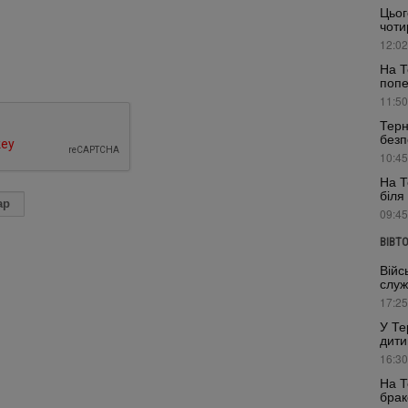
Цьог
чоти
12:02
На Т
поп
11:50
Терн
безп
10:45
На Т
біля
09:45
ВІВТ
Війс
служ
17:25
У Те
дити
16:30
На Т
брак