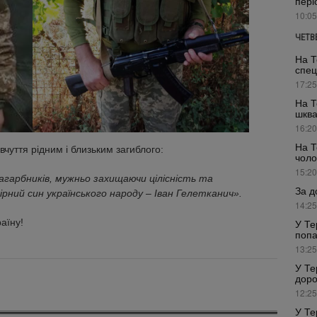
пері
10:05
ЧЕТВ
На Т
спец
17:25
На Т
шкв
16:20
На Т
вчуття рідним і близьким загиблого:
чоло
15:20
загарбників, мужньо захищаючи цілісність та
За д
ірний син українського народу – Іван Гелетканич».
14:25
аїну!
У Те
попа
13:25
У Те
доро
12:25
У Те