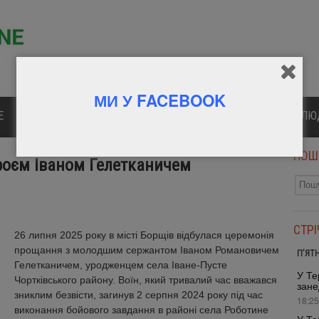
МИ У FACEBOOK
Е
ПОЛІТИКА
КУЛЬТУРА
СПОРТ
ВІДОМІ Л
ПОШ
роєм Іваном Гелетканичем
СТР
26 липня 2025 року в місті Борщів відбулася церемонія
прощання з молодшим сержантом Іваном Романовичем
П’ЯТ
Гелетканичем, уродженцем села Іване-Пусте
У Те
Чортківського району. Воїн, який тривалий час вважався
зане
зниклим безвісти, загинув 2 серпня 2024 року під час
18:25
виконання бойового завдання в районі села Роботине