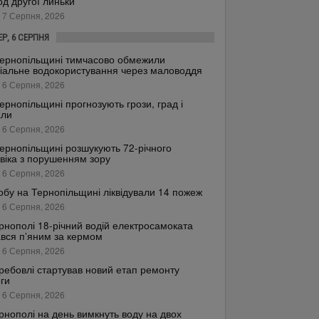
од другої линьки
 7 Серпня, 2026
ЕР, 6 СЕРПНЯ
ернопільщині тимчасово обмежили
іальне водокористування через маловоддя
 6 Серпня, 2026
ернопільщині прогнозують грози, град і
али
 6 Серпня, 2026
ернопільщині розшукують 72-річного
віка з порушенням зору
 6 Серпня, 2026
обу на Тернопільщині ліквідували 14 пожеж
 6 Серпня, 2026
рнополі 18-річний водій електросамоката
вся п’яним за кермом
 6 Серпня, 2026
ребовлі стартував новий етап ремонту
ги
 6 Серпня, 2026
рнополі на день вимкнуть воду на двох