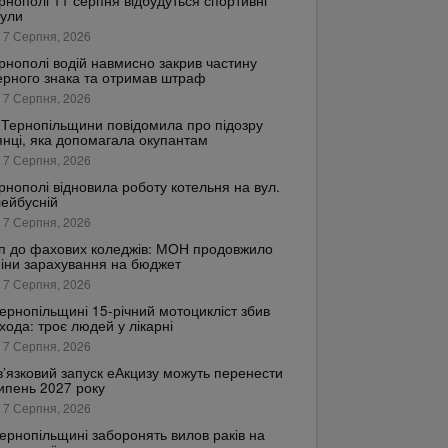
рнополі 11 серпня відбудуться спортивні
кули
 7 Серпня, 2026
рнополі водій навмисно закрив частину
рного знака та отримав штраф
 7 Серпня, 2026
Тернопільщини повідомила про підозру
янці, яка допомагала окупантам
 7 Серпня, 2026
рнополі відновила роботу котельня на вул.
ейбусній
 7 Серпня, 2026
п до фахових коледжів: МОН продовжило
іни зарахування на бюджет
 7 Серпня, 2026
ернопільщині 15-річний мотоцикліст збив
хода: троє людей у лікарні
 7 Серпня, 2026
’язковий запуск еАкцизу можуть перенести
ипень 2027 року
 7 Серпня, 2026
ернопільщині заборонять вилов раків на