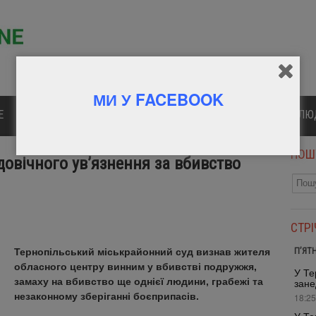
МИ У FACEBOOK
Е
ПОЛІТИКА
КУЛЬТУРА
СПОРТ
ВІДОМІ Л
ПОШ
овічного ув’язнення за вбивство
СТР
П’ЯТ
Тернопільський міськрайонний суд визнав жителя
обласного центру винним у вбивстві подружжя,
У Те
замаху на вбивство ще однієї людини, грабежі та
зане
незаконному зберіганні боєприпасів.
18:25