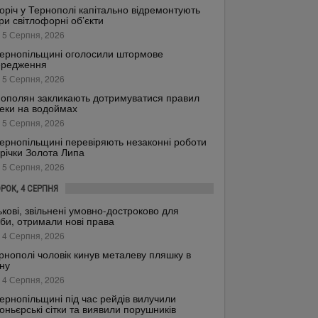
оріч у Тернополі капітально відремонтують
ри світлофорні об’єкти
 5 Серпня, 2026
ернопільщині оголосили штормове
ередження
 5 Серпня, 2026
ополян закликають дотримуватися правил
еки на водоймах
 5 Серпня, 2026
ернопільщині перевіряють незаконні роботи
 річки Золота Липа
 5 Серпня, 2026
ОРОК, 4 СЕРПНЯ
ькові, звільнені умовно-достроково для
би, отримали нові права
 4 Серпня, 2026
рнополі чоловік кинув металеву пляшку в
ну
 4 Серпня, 2026
ернопільщині під час рейдів вилучили
оньєрські сітки та виявили порушників