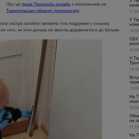
У Те
Про це
пише Тернопіль онлайн
з посиланням на
кані
Тернопільську обласну прокуратуру
.
17:25
У Те
оку сестра загиблої виявила тіла подружжя у їхньому
номе
ля того, як їхня донька не змогла додзвонитися до батьків.
16:25
СБУ 
росі
15:25
У Те
Трол
14:15
Всту
терм
13:05
На Т
пішо
12:25
Обов
на л
11:10
На Т