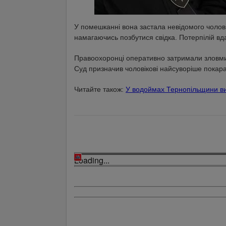
У помешканні вона застала невідомого чолові
намагаючись позбутися свідка. Потерпілій вда
Правоохоронці оперативно затримали зловмис
Суд призначив чоловікові найсуворіше покара
Читайте також:
У водоймах Тернопільщини ви
Loading...