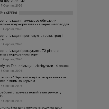
од другої линьки
 7 Серпня, 2026
ЕР, 6 СЕРПНЯ
ернопільщині тимчасово обмежили
іальне водокористування через маловоддя
 6 Серпня, 2026
ернопільщині прогнозують грози, град і
али
 6 Серпня, 2026
ернопільщині розшукують 72-річного
віка з порушенням зору
 6 Серпня, 2026
обу на Тернопільщині ліквідували 14 пожеж
 6 Серпня, 2026
рнополі 18-річний водій електросамоката
вся п’яним за кермом
 6 Серпня, 2026
ребовлі стартував новий етап ремонту
ги
 6 Серпня, 2026
рнополі на день вимкнуть воду на двох