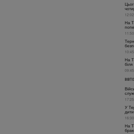
Цьог
чоти
12:02
На Т
поп
11:50
Терн
безп
10:45
На Т
біля
09:45
ВІВТ
Війс
служ
17:25
У Те
дити
16:30
На Т
брак