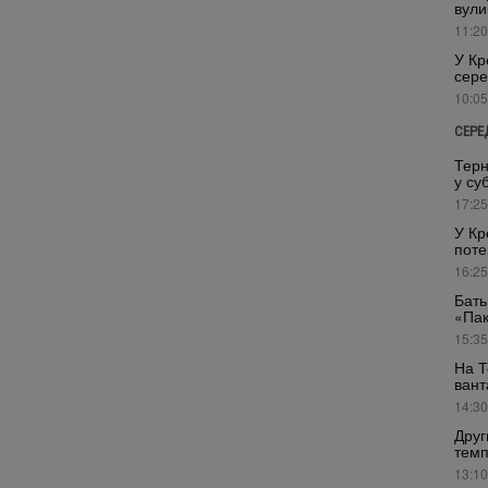
вули
11:20
У Кр
сере
10:05
СЕРЕ
Терн
у су
17:25
У Кр
поте
16:25
Бать
«Пак
15:35
На Т
вант
14:30
Друг
темп
13:10