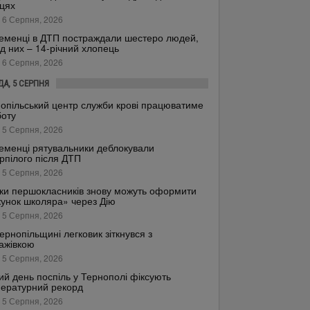
цях
 6 Серпня, 2026
еменці в ДТП постраждали шестеро людей,
д них – 14-річний хлопець
 6 Серпня, 2026
ДА, 5 СЕРПНЯ
опільський центр служби крові працюватиме
боту
 5 Серпня, 2026
еменці рятувальники деблокували
рпілого після ДТП
 5 Серпня, 2026
ки першокласників знову можуть оформити
унок школяра» через Дію
 5 Серпня, 2026
ернопільщині легковик зіткнувся з
ажівкою
 5 Серпня, 2026
ий день поспіль у Тернополі фіксують
ературний рекорд
 5 Серпня, 2026