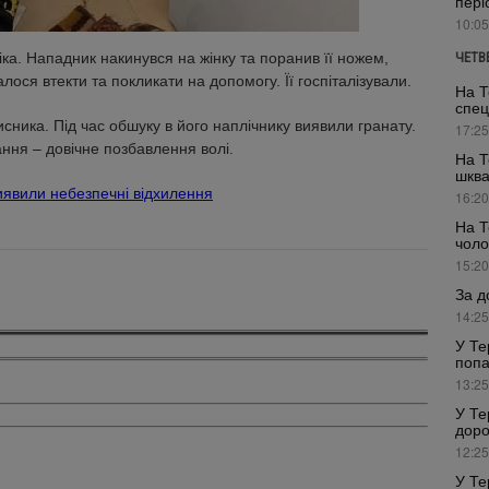
пері
10:05
ка. Нападник накинувся на жінку та поранив її ножем,
ЧЕТВ
лося втекти та покликати на допомогу. Її госпіталізували.
На Т
спец
ника. Під час обшуку в його наплічнику виявили гранату.
17:25
ння – довічне позбавлення волі.
На Т
шкв
явили небезпечні відхилення
16:20
На Т
чоло
15:20
За д
14:25
У Те
попа
13:25
У Те
доро
12:25
У Те