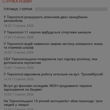
СТРІЧКА НОВИН
П’ЯТНИЦЯ, 7 СЕРПНЯ
У Тернополі розшукують власників двох занедбаних
автомобілів
18:25 7 Серпня, 2026
У Тернополі 11 серпня відбудуться спортивні канікули
17:25 7 Серпня, 2026
У Тернополі водій навмисно закрив частину номерного знака
та отримав штраф
16:25 7 Серпня, 2026
СБУ Тернопільщини повідомила про підозру росіянці, яка
допомагала окупантам
15:25 7 Серпня, 2026
У Тернополі відновила роботу котельня на вул. Тролейбусній
14:15 7 Серпня, 2026
Вступ до фахових коледжів: МОН продовжило терміни
зарахування на бюджет
13:05 7 Серпня, 2026
На Тернопільщині 15-річний мотоцикліст збив пішохода: троє
людей у лікарні
12:25 7 Серпня, 2026