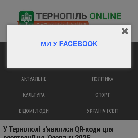
МИ У FACEBOOK
ГОЛОВНА
ВАЖЛИВО
АКТУАЛЬНЕ
ПОЛІТИКА
КУЛЬТУРА
СПОРТ
ВІДОМІ ЛЮДИ
УКРАЇНА І СВІТ
У Тернополі з’явилися QR-коди для