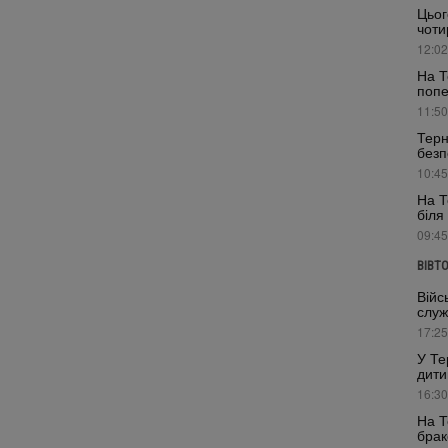
Цьог
чоти
12:02
На Т
поп
11:50
Терн
безп
10:45
На Т
біля
09:45
ВІВТ
Війс
служ
17:25
У Те
дити
16:30
На Т
брак