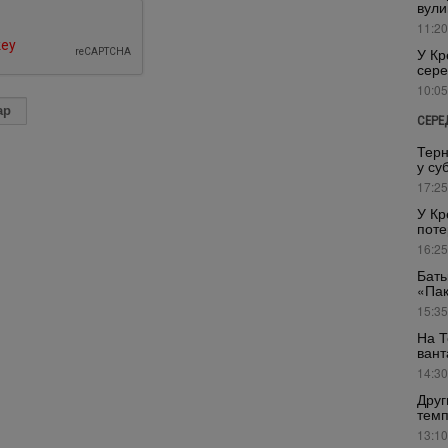
вули
11:20
У Кр
сере
10:05
СЕРЕ
Терн
у су
17:25
У Кр
поте
16:25
Бать
«Пак
15:35
На Т
вант
14:30
Друг
темп
13:10