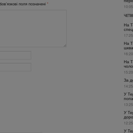
пері
бов’язкові поля позначені
*
10:05
ЧЕТВ
На Т
спец
17:25
На Т
шкв
16:20
На Т
чоло
15:20
За д
14:25
У Те
попа
13:25
У Те
доро
12:25
У Те