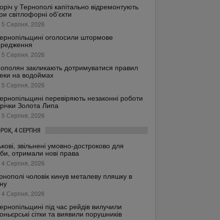
оріч у Тернополі капітально відремонтують
ри світлофорні об’єкти
 5 Серпня, 2026
ернопільщині оголосили штормове
ередження
 5 Серпня, 2026
ополян закликають дотримуватися правил
еки на водоймах
 5 Серпня, 2026
ернопільщині перевіряють незаконні роботи
 річки Золота Липа
 5 Серпня, 2026
ОРОК, 4 СЕРПНЯ
ькові, звільнені умовно-достроково для
би, отримали нові права
 4 Серпня, 2026
рнополі чоловік кинув металеву пляшку в
ну
 4 Серпня, 2026
ернопільщині під час рейдів вилучили
оньєрські сітки та виявили порушників