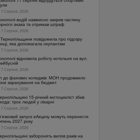
рнополі 11 серпня відбудуться спортивні
кули
 7 Серпня, 2026
рнополі водій навмисно закрив частину
рного знака та отримав штраф
 7 Серпня, 2026
Тернопільщини повідомила про підозру
янці, яка допомагала окупантам
 7 Серпня, 2026
рнополі відновила роботу котельня на вул.
ейбусній
 7 Серпня, 2026
п до фахових коледжів: МОН продовжило
іни зарахування на бюджет
 7 Серпня, 2026
ернопільщині 15-річний мотоцикліст збив
хода: троє людей у лікарні
 7 Серпня, 2026
’язковий запуск еАкцизу можуть перенести
ипень 2027 року
 7 Серпня, 2026
ернопільщині заборонять вилов раків на