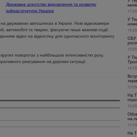
У Те
Державне агентство відновлення та розвитку
кані
інфраструктури України
17:25
У Те
на державних автошляхах в Україні. Нові відеокамери
номе
й, автомобілі та тварин, фіксуючи лише важливі події.
16:25
денням відео на відеостіну для одночасного моніторингу
СБУ 
росі
15:25
крутих поворотах з найбільшою інтенсивністю руху.
У Те
Трол
ративного реагування на дорожні ситуації.
14:15
Всту
терм
13:05
На Т
пішо
12:25
Обов
на л
11:10
На Т