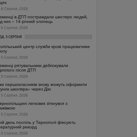
цях
 6 Серпня, 2026
еменці в ДТП постраждали шестеро людей,
д них – 14-річний хлопець
 6 Серпня, 2026
ДА, 5 СЕРПНЯ
опільський центр служби крові працюватиме
боту
 5 Серпня, 2026
еменці рятувальники деблокували
рпілого після ДТП
 5 Серпня, 2026
ки першокласників знову можуть оформити
унок школяра» через Дію
 5 Серпня, 2026
ернопільщині легковик зіткнувся з
ажівкою
 5 Серпня, 2026
ий день поспіль у Тернополі фіксують
ературний рекорд
 5 Серпня, 2026