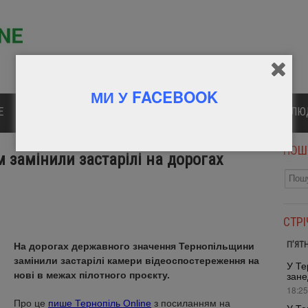
МИ У FACEBOOK
Е
ПОЛІТИКА
КУЛЬТУРА
СПОРТ
ВІДОМІ Л
ПОШ
 замінили застарілі на дорогах
СТР
П’ЯТ
На дорогах державного значення Тернопільщини
замінили застарілі камери відеоспостереження на
У Те
нові в межах пілотного проєкту.
зане
18:25
Про це
пише Тернопіль Online
з посиланням на