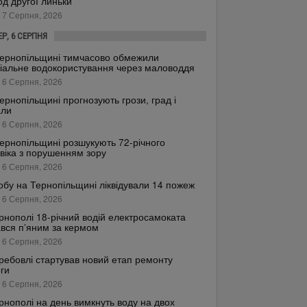
од другої линьки
 7 Серпня, 2026
ЕР, 6 СЕРПНЯ
ернопільщині тимчасово обмежили
іальне водокористування через маловоддя
 6 Серпня, 2026
ернопільщині прогнозують грози, град і
али
 6 Серпня, 2026
ернопільщині розшукують 72-річного
віка з порушенням зору
 6 Серпня, 2026
обу на Тернопільщині ліквідували 14 пожеж
 6 Серпня, 2026
рнополі 18-річний водій електросамоката
вся п’яним за кермом
 6 Серпня, 2026
ребовлі стартував новий етап ремонту
ги
 6 Серпня, 2026
рнополі на день вимкнуть воду на двох