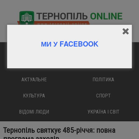
МИ У FACEBOOK
ГОЛОВНА
ВАЖЛИВО
АКТУАЛЬНЕ
ПОЛІТИКА
КУЛЬТУРА
СПОРТ
ВІДОМІ ЛЮДИ
УКРАЇНА І СВІТ
Тернопіль святкує 485-річчя: повна