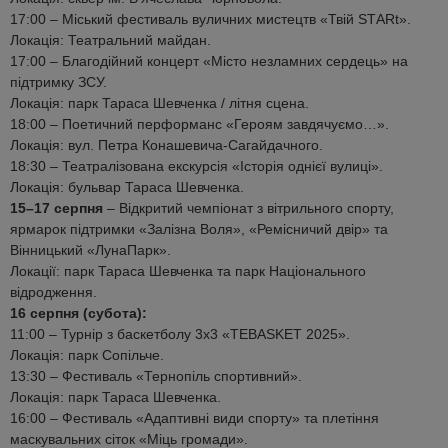
17:00 – Міський фестиваль вуличних мистецтв «Твій SТARt».
Локація: Театральний майдан.
17:00 – Благодійний концерт «Місто незламних сердець» на
підтримку ЗСУ.
Локація: парк Тараса Шевченка / літня сцена.
18:00 – Поетичний перформанс «Героям завдячуємо…».
Локація: вул. Петра Конашевича-Сагайдачного.
18:30 – Театралізована екскурсія «Історія однієї вулиці».
Локація: бульвар Тараса Шевченка.
15–17 серпня
– Відкритий чемпіонат з вітрильного спорту,
ярмарок підтримки «Залізна Воля», «Ремісничий двір» та
Вінницький «ЛунаПарк».
Локації: парк Тараса Шевченка та парк Національного
відродження.
16 серпня (субота):
11:00 – Турнір з баскетболу 3х3 «TEBASKET 2025».
Локація: парк Сопільче.
13:30 – Фестиваль «Тернопіль спортивний».
Локація: парк Тараса Шевченка.
16:00 – Фестиваль «Адаптивні види спорту» та плетіння
маскувальних сіток «Міць громади».