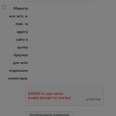
Зберегти
моє ім'я, e-
mail, та
адресу
сайту в
цьому
браузері
для моїх
подальших
коментарів.