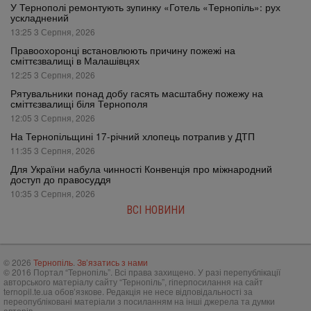
У Тернополі ремонтують зупинку «Готель «Тернопіль»: рух
ускладнений
13:25 3 Серпня, 2026
Правоохоронці встановлюють причину пожежі на
сміттєзвалищі в Малашівцях
12:25 3 Серпня, 2026
Рятувальники понад добу гасять масштабну пожежу на
сміттєзвалищі біля Тернополя
12:05 3 Серпня, 2026
На Тернопільщині 17-річний хлопець потрапив у ДТП
11:35 3 Серпня, 2026
Для України набула чинності Конвенція про міжнародний
доступ до правосуддя
10:35 3 Серпня, 2026
ВСІ НОВИНИ
© 2026
Тернопіль
.
Зв’язатись з нами
© 2016 Портал “Тернопіль”. Всі права захищено. У разі перепублікації
авторського матеріалу сайту “Тернопіль”, гіперпосилання на сайт
ternopil.te.ua обов’язкове. Редакція не несе відповідальності за
переопубліковані матеріали з посиланням на інші джерела та думки
авторів.