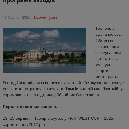
програма заходів
13 Серпня, 2025
Прокоментувати
Тернопіль
відзначає своє
485-річчя
п’ятиденним
святкуванням,
що включає
культурні,
спортивні,
мистецькі та
благодійні події для всіх вікових категорій. Святкування поєднує
розваги та патріотичні заходи, а більшість подій має благодійну
спрямованість на підтримку Збройних Сил України.
Перелік основних заходів:
13–15 серпня
– Турнір з футболу «FAT WEST CUP – 2025»
серед юнаків 2012 р.н.