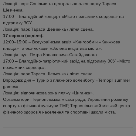
Локації: парк Сопільче та центральна алея парку Тараса
Шевченка.
17:00 – Благодійний концерт «Місто незламних сердець» на
підтримку ЗСУ.
Локація: парк Тараса Шевченка / літня сцена.
17 серпня (неділя):
12:00–15:00 – Всеукраїнська акція «Книгообмін «Книжкова
площа» та еко-локація «Зелена ініціатива міста».
Локація: вул. Петра Конашевича-Сагайдачного.
17:00 – Благодійно-патріотичний захід на підтримку ЗСУ «Місто
незламних сердець».
Локація: парк Тараса Шевченка / літня сцена.
Впродовж дня – Турнір з пляжного волейболу «Ternopil summer
games».
Локація: відпочинкова зона пляжу «Циганка».
Організатори: Тернопільська міська рада, Управління розвитку
спорту та фізичної культури ТМР, Тернопільський міський центр
фізичного здоров’я населення та спортивні школи міста.