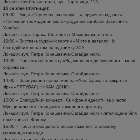
Локація: футбольне поле, вул. Торговиця, 11б.
15 серпня (п’ятниця):
09:00 – Акція «Тернопіль вшановує…», вручення відзнаки
«Почесний громадянин міста» родинам загиблих Захисників
України.
Локація: парк Тараса Шевченка / Меморіальна стела.
12:00 – Виставка художніх картин «Місто в деталях» із
благодійним донатом на підтримку ЗСУ.
Локація: вул. Петра Конашевича-Сагайдачного.
13:00 – Презентація проєкту «Від минулого до сучасного – мова
сорочкова».
Локація: вул. Петра Конашевича-Сагайдачного.
14:00 – Вшанування нових імен на «Алеї Зірок» та відкриття
зірки «РЯТУВАЛЬНИКАМ ДСНС».
Локація: вул. Петра Конашевича-Сагайдачного.
15:00 – Благодійний концерт «Симфонія єдності» за участю
Муніципального Галицького камерного оркестру.
Локація: вул. Петра Конашевича-Сагайдачного / літня сцена біля
пам’ятника І. Франку.
16:00 – Простір емоційного розвантаження та розвитку
мешканців громади.
Локація: сквер ім. В’ячеслава Чорновола.