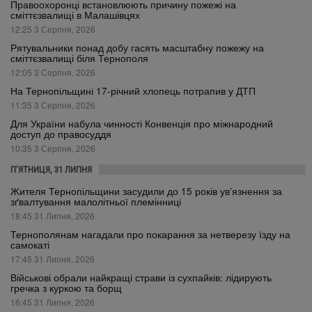
Правоохоронці встановлюють причину пожежі на
сміттєзвалищі в Малашівцях
12:25 3 Серпня, 2026
Рятувальники понад добу гасять масштабну пожежу на
сміттєзвалищі біля Тернополя
12:05 3 Серпня, 2026
На Тернопільщині 17-річний хлопець потрапив у ДТП
11:35 3 Серпня, 2026
Для України набула чинності Конвенція про міжнародний
доступ до правосуддя
10:35 3 Серпня, 2026
П’ЯТНИЦЯ, 31 ЛИПНЯ
Жителя Тернопільщини засудили до 15 років ув’язнення за
зґвалтування малолітньої племінниці
18:45 31 Липня, 2026
Тернополянам нагадали про покарання за нетверезу їзду на
самокаті
17:45 31 Липня, 2026
Військові обрали найкращі страви із сухпайків: лідирують
гречка з куркою та борщ
16:45 31 Липня, 2026