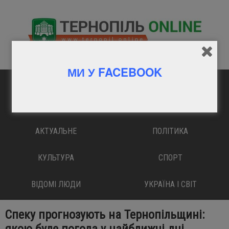
МИ У FACEBOOK
ГОЛОВНА
ВАЖЛИВО
АКТУАЛЬНЕ
ПОЛІТИКА
КУЛЬТУРА
СПОРТ
ВІДОМІ ЛЮДИ
УКРАЇНА І СВІТ
Спеку прогнозують на Тернопільщині: