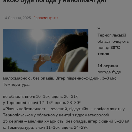
якою буде погода у найближчі дні
14 Серпня, 2025
Прокоментувати
У
Тернопільській
області очікують
понад
30°C
тепла
.
14 серпня
погода буде
малохмарною, без опадів. Вітер південно-східний, 3–8 м/с.
Температура:
по області: вночі 10–15º, вдень 26–31º;
у Тернополі: вночі 12–14º, вдень 28–30º.
«Рівень небезпечності – зелений, відсутній», – повідомляють у
Тернопільському обласному центрі з гідрометеорології.
15 серпня
– мінлива хмарність, без опадів, вітер східний 5–10 м/
с. Температура: вночі 11–16º, вдень 24–29º.