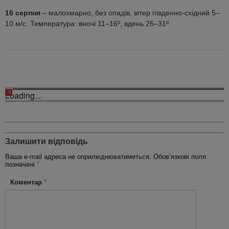
16 серпня
– малохмарно, без опадів, вітер південно-східний 5–
10 м/с. Температура: вночі 11–16º, вдень 26–31º.
Loading...
Залишити відповідь
Ваша e-mail адреса не оприлюднюватиметься.
Обов’язкові поля
позначені
*
Коментар
*