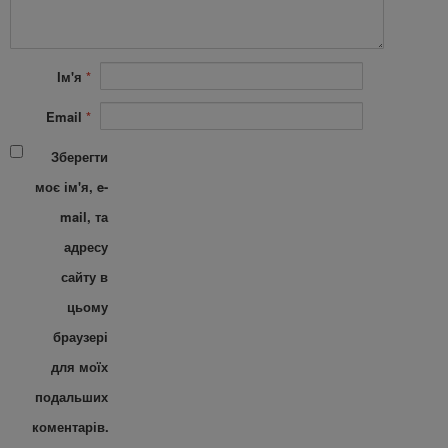
Ім'я
*
Email
*
Зберегти
моє ім'я, e-
mail, та
адресу
сайту в
цьому
браузері
для моїх
подальших
коментарів.