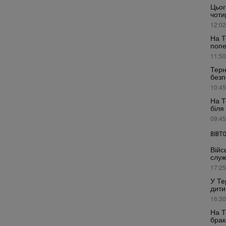
Цьог
чоти
12:02
На Т
поп
11:50
Терн
безп
10:45
На Т
біля
09:45
ВІВТ
Війс
служ
17:25
У Те
дити
16:30
На Т
брак