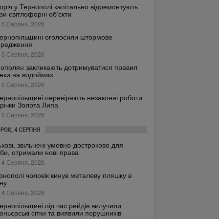
оріч у Тернополі капітально відремонтують
ри світлофорні об’єкти
 5 Серпня, 2026
ернопільщині оголосили штормове
ередження
 5 Серпня, 2026
ополян закликають дотримуватися правил
еки на водоймах
 5 Серпня, 2026
ернопільщині перевіряють незаконні роботи
 річки Золота Липа
 5 Серпня, 2026
ОРОК, 4 СЕРПНЯ
ькові, звільнені умовно-достроково для
би, отримали нові права
 4 Серпня, 2026
рнополі чоловік кинув металеву пляшку в
ну
 4 Серпня, 2026
ернопільщині під час рейдів вилучили
оньєрські сітки та виявили порушників