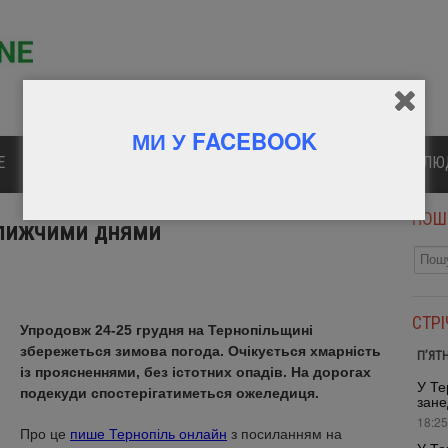
МИ У FACEBOOK
Е
ПОЛІТИКА
КУЛЬТУРА
СПОРТ
ВІДОМІ Л
ПОШ
ближчими днями
СТР
Упродовж 24-25 грудня на Тернопільщині
збережеться зимова погода. Очікується хмарність
П’ЯТ
із проясненнями, без істотних опадів. На дорогах
У Те
подекуди спостерігатиметься ожеледиця.
зане
18:25
Про це
пише Тернопіль онлайн
з посиланням на