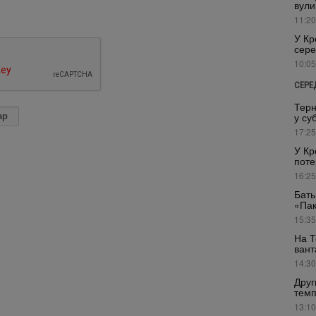
вули
11:20
У Кр
сере
10:05
СЕРЕ
Терн
у су
17:25
У Кр
поте
16:25
Бать
«Пак
15:35
На Т
вант
14:30
Друг
темп
13:10