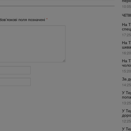
пері
10:05
ЧЕТВ
бов’язкові поля позначені
*
На Т
спец
17:25
На Т
шкв
16:20
На Т
чоло
15:20
За д
14:25
У Те
попа
13:25
У Те
доро
12:25
У Те