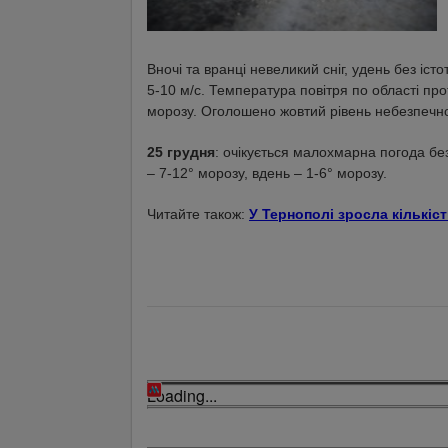
Вночі та вранці невеликий сніг, удень без іст
5-10 м/с. Температура повітря по області пр
морозу. Оголошено жовтий рівень небезпечно
25 грудня
: очікується малохмарна погода без
– 7-12° морозу, вдень – 1-6° морозу.
Читайте також:
У Тернополі зросла кількіст
Loading...