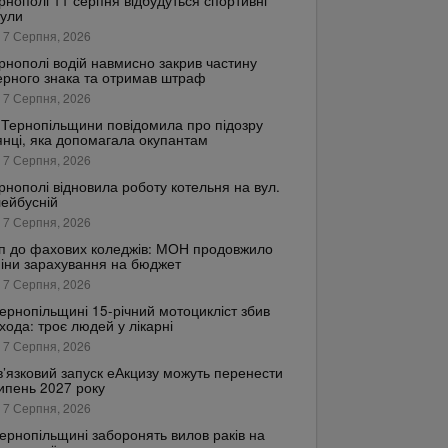
рнополі 11 серпня відбудуться спортивні
кули
 7 Серпня, 2026
рнополі водій навмисно закрив частину
рного знака та отримав штраф
 7 Серпня, 2026
Тернопільщини повідомила про підозру
янці, яка допомагала окупантам
 7 Серпня, 2026
рнополі відновила роботу котельня на вул.
ейбусній
 7 Серпня, 2026
п до фахових коледжів: МОН продовжило
іни зарахування на бюджет
 7 Серпня, 2026
ернопільщині 15-річний мотоцикліст збив
хода: троє людей у лікарні
 7 Серпня, 2026
’язковий запуск еАкцизу можуть перенести
ипень 2027 року
 7 Серпня, 2026
ернопільщині заборонять вилов раків на