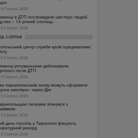
цях
 6 Серпня, 2026
еменці в ДТП постраждали шестеро людей,
д них – 14-річний хлопець
 6 Серпня, 2026
ДА, 5 СЕРПНЯ
опільський центр служби крові працюватиме
боту
 5 Серпня, 2026
еменці рятувальники деблокували
рпілого після ДТП
 5 Серпня, 2026
ки першокласників знову можуть оформити
унок школяра» через Дію
 5 Серпня, 2026
ернопільщині легковик зіткнувся з
ажівкою
 5 Серпня, 2026
ий день поспіль у Тернополі фіксують
ературний рекорд
 5 Серпня, 2026