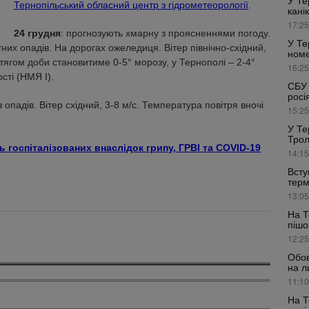
У Те
Тернопільський обласний центр з гідрометеорології
.
кані
17:25
24 грудня
: прогнозують хмарну з проясненнями погоду.
У Те
отних опадів. На дорогах ожеледиця. Вітер північно-східний,
номе
отягом доби становитиме 0-5° морозу, у Тернополі – 2-4°
16:25
сті (НМЯ І).
СБУ 
росі
 опадів. Вітер східний, 3-8 м/с. Температура повітря вночі
15:25
У Те
Трол
ь госпіталізованих внаслідок грипу, ГРВІ та COVID-19
14:15
Всту
терм
13:05
На Т
пішо
12:25
Обов
на л
11:10
На Т