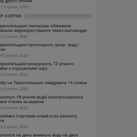
од другої линьки
 7 Серпня, 2026
ЕР, 6 СЕРПНЯ
ернопільщині тимчасово обмежили
іальне водокористування через маловоддя
 6 Серпня, 2026
ернопільщині прогнозують грози, град і
али
 6 Серпня, 2026
ернопільщині розшукують 72-річного
віка з порушенням зору
 6 Серпня, 2026
обу на Тернопільщині ліквідували 14 пожеж
 6 Серпня, 2026
рнополі 18-річний водій електросамоката
вся п’яним за кермом
 6 Серпня, 2026
ребовлі стартував новий етап ремонту
ги
 6 Серпня, 2026
рнополі на день вимкнуть воду на двох