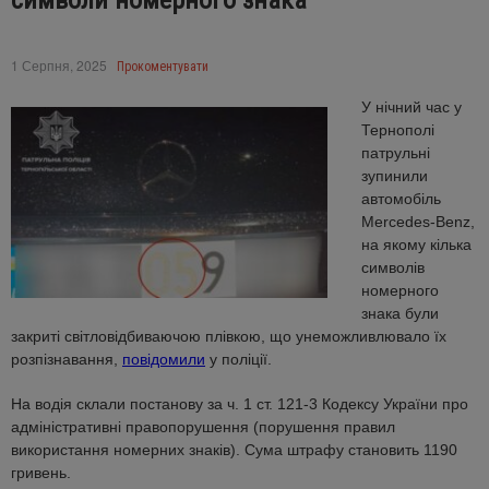
символи номерного знака
1 Серпня, 2025
Прокоментувати
У нічний час у
Тернополі
патрульні
зупинили
автомобіль
Mercedes-Benz,
на якому кілька
символів
номерного
знака були
закриті світловідбиваючою плівкою, що унеможливлювало їх
розпізнавання,
повідомили
у поліції.
На водія склали постанову за ч. 1 ст. 121-3 Кодексу України про
адміністративні правопорушення (порушення правил
використання номерних знаків). Сума штрафу становить 1190
гривень.