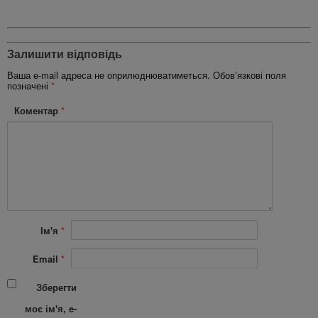
Залишити відповідь
Ваша e-mail адреса не оприлюднюватиметься.
Обов’язкові поля
позначені
*
Коментар
*
Ім'я
*
Email
*
Зберегти
моє ім'я, e-