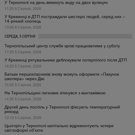
У Тернополі на день вимкнуть воду на двох вулицях
11:20 6 Серпня, 2026
У Кременці в ДТП постраждали шестеро людей, серед них –
14-річний хлопець
10:05 6 Серпня, 2026
СЕРЕДА, 5 СЕРПНЯ
Тернопільський центр служби крові працюватиме у суботу
17:25 5 Серпня, 2026
У Кременці рятувальники деблокували потерпілого після ДТП
16:25 5 Серпня, 2026
Батьки першокласників знову можуть оформити «Пакунок
школяра» через Дію
15:35 5 Серпня, 2026
На Тернопільщині легковик зіткнувся з вантажівкою
14:30 5 Серпня, 2026
Другий день поспіль у Тернополі фіксують температурний
рекорд
13:10 5 Серпня, 2026
Цьогоріч у Тернополі капітально відремонтують чотири
світлофорні об’єкти