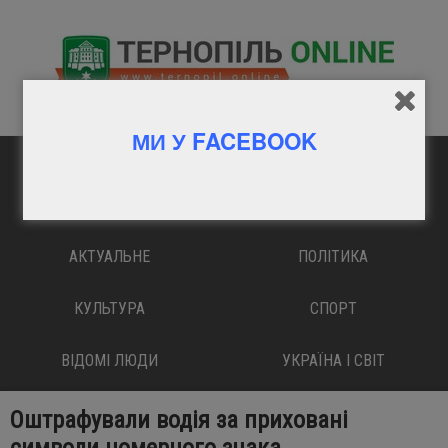
МИ У FACEBOOK
ГОЛОВНА
ВАЖЛИВО
АКТУАЛЬНЕ
ПОЛІТИКА
КУЛЬТУРА
СПОРТ
ВІДОМІ ЛЮДИ
УКРАЇНА І СВІТ
Оштрафували водія за приховані