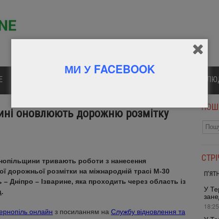
МИ У FACEBOOK
Е
ПОЛІТИКА
КУЛЬТУРА
СПОРТ
ВІДОМІ Л
ПОШ
щині оновлюють дорожню розмітку
СТР
рнопільщини тривають роботи з нанесення
ї дорожньої розмітки на міжнародній трасі М-30
П’ЯТ
 – Дніпро – Ізварине, яка проходить через область із
У Те
.
зане
18:25
ернопіль онлайн
з посиланням на
Службу відновлення та