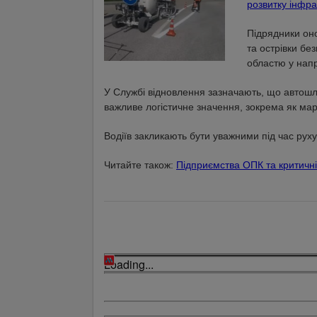
розвитку інфра
Підрядники оно
та острівки бе
областю у нап
У Службі відновлення зазначають, що автошля
важливе логістичне значення, зокрема як мар
Водіїв закликають бути уважними під час рух
Читайте також:
Підприємства ОПК та критичн
Loading...