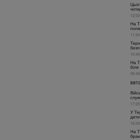
Цьог
чоти
12:02
На Т
поп
11:50
Терн
безп
10:45
На Т
біля
09:45
ВІВТ
Війс
служ
17:25
У Те
дити
16:30
На Т
брак