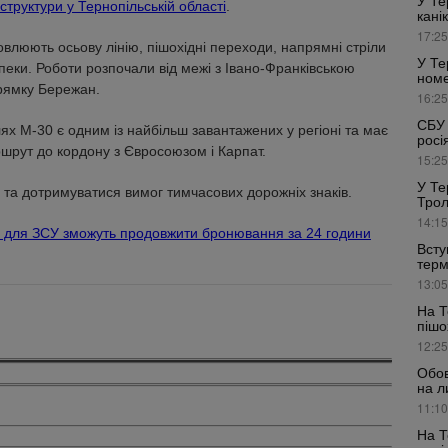
У Те
структури у Тернопільській області
.
кані
17:25
влюють осьову лінію, пішохідні переходи, напрямні стріли
У Те
зпеки. Роботи розпочали від межі з Івано-Франківською
номе
рямку Бережан.
16:25
СБУ 
х М-30 є одним із найбільш завантажених у регіоні та має
росі
шрут до кордону з Євросоюзом і Карпат.
15:25
У Те
у та дотримуватися вимог тимчасових дорожніх знаків.
Трол
14:15
і для ЗСУ зможуть продовжити бронювання за 24 години
Всту
терм
13:05
На Т
пішо
12:25
Обов
на л
11:10
На Т