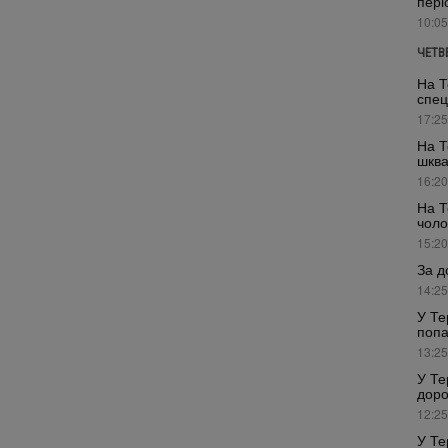
пері
10:05
ЧЕТВ
На Т
спец
17:25
На Т
шкв
16:20
На Т
чоло
15:20
За д
14:25
У Те
попа
13:25
У Те
доро
12:25
У Те