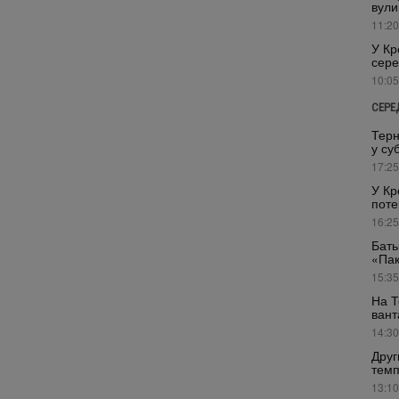
вули
11:20
У Кр
сере
10:05
СЕРЕ
Терн
у су
17:25
У Кр
поте
16:25
Бать
«Пак
15:35
На Т
вант
14:30
Друг
темп
13:10