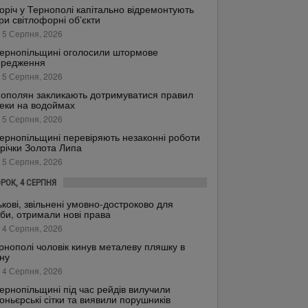
оріч у Тернополі капітально відремонтують
ри світлофорні об’єкти
 5 Серпня, 2026
ернопільщині оголосили штормове
ередження
 5 Серпня, 2026
ополян закликають дотримуватися правил
еки на водоймах
 5 Серпня, 2026
ернопільщині перевіряють незаконні роботи
 річки Золота Липа
 5 Серпня, 2026
ОРОК, 4 СЕРПНЯ
ькові, звільнені умовно-достроково для
би, отримали нові права
 4 Серпня, 2026
рнополі чоловік кинув металеву пляшку в
ну
 4 Серпня, 2026
ернопільщині під час рейдів вилучили
оньєрські сітки та виявили порушників