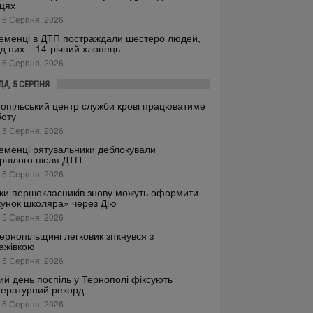
цях
 6 Серпня, 2026
еменці в ДТП постраждали шестеро людей,
д них – 14-річний хлопець
 6 Серпня, 2026
ДА, 5 СЕРПНЯ
опільський центр служби крові працюватиме
боту
 5 Серпня, 2026
еменці рятувальники деблокували
рпілого після ДТП
 5 Серпня, 2026
ки першокласників знову можуть оформити
унок школяра» через Дію
 5 Серпня, 2026
ернопільщині легковик зіткнувся з
ажівкою
 5 Серпня, 2026
ий день поспіль у Тернополі фіксують
ературний рекорд
 5 Серпня, 2026