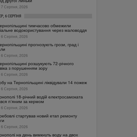
од другої линьки
 7 Серпня, 2026
ЕР, 6 СЕРПНЯ
ернопільщині тимчасово обмежили
іальне водокористування через маловоддя
 6 Серпня, 2026
ернопільщині прогнозують грози, град і
али
 6 Серпня, 2026
ернопільщині розшукують 72-річного
віка з порушенням зору
 6 Серпня, 2026
обу на Тернопільщині ліквідували 14 пожеж
 6 Серпня, 2026
рнополі 18-річний водій електросамоката
вся п’яним за кермом
 6 Серпня, 2026
ребовлі стартував новий етап ремонту
ги
 6 Серпня, 2026
рнополі на день вимкнуть воду на двох