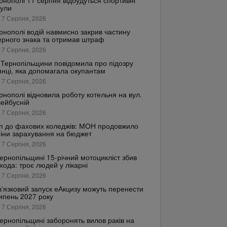
рнополі 11 серпня відбудуться спортивні
кули
 7 Серпня, 2026
рнополі водій навмисно закрив частину
рного знака та отримав штраф
 7 Серпня, 2026
Тернопільщини повідомила про підозру
янці, яка допомагала окупантам
 7 Серпня, 2026
рнополі відновила роботу котельня на вул.
ейбусній
 7 Серпня, 2026
п до фахових коледжів: МОН продовжило
іни зарахування на бюджет
 7 Серпня, 2026
ернопільщині 15-річний мотоцикліст збив
хода: троє людей у лікарні
 7 Серпня, 2026
’язковий запуск еАкцизу можуть перенести
ипень 2027 року
 7 Серпня, 2026
ернопільщині заборонять вилов раків на