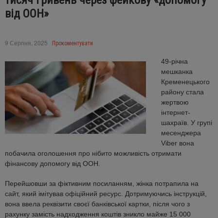
тисяч гривень через фейкову «допомогу
від ООН»
9 Серпня, 2025
Прокоментувати
49-річна
мешканка
Кременецького
району стала
жертвою
інтернет-
шахраїв. У групі
месенджера
Viber вона
побачила оголошення про нібито можливість отримати
фінансову допомогу від ООН.
Перейшовши за фіктивним посиланням, жінка потрапила на
сайт, який імітував офіційний ресурс. Дотримуючись інструкцій,
вона ввела реквізити своєї банківської картки, після чого з
рахунку замість надходження коштів зникло майже 15 000