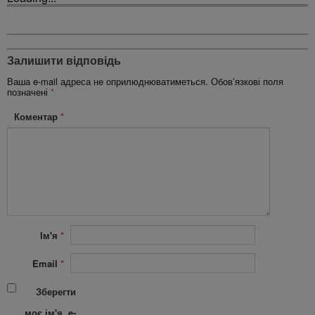
Залишити відповідь
Ваша e-mail адреса не оприлюднюватиметься.
Обов’язкові поля
позначені
*
Коментар
*
Ім'я
*
Email
*
Зберегти
моє ім'я, e-