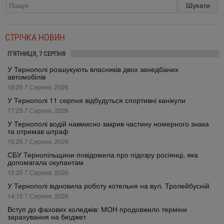
СТРІЧКА НОВИН
П’ЯТНИЦЯ, 7 СЕРПНЯ
У Тернополі розшукують власників двох занедбаних
автомобілів
18:25 7 Серпня, 2026
У Тернополі 11 серпня відбудуться спортивні канікули
17:25 7 Серпня, 2026
У Тернополі водій навмисно закрив частину номерного знака
та отримав штраф
16:25 7 Серпня, 2026
СБУ Тернопільщини повідомила про підозру росіянці, яка
допомагала окупантам
15:25 7 Серпня, 2026
У Тернополі відновила роботу котельня на вул. Тролейбусній
14:15 7 Серпня, 2026
Вступ до фахових коледжів: МОН продовжило терміни
зарахування на бюджет