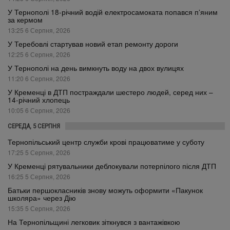
У Тернополі 18-річний водій електросамоката попався п’яним
за кермом
13:25 6 Серпня, 2026
У Теребовлі стартував новий етап ремонту дороги
12:25 6 Серпня, 2026
У Тернополі на день вимкнуть воду на двох вулицях
11:20 6 Серпня, 2026
У Кременці в ДТП постраждали шестеро людей, серед них –
14-річний хлопець
10:05 6 Серпня, 2026
СЕРЕДА, 5 СЕРПНЯ
Тернопільський центр служби крові працюватиме у суботу
17:25 5 Серпня, 2026
У Кременці рятувальники деблокували потерпілого після ДТП
16:25 5 Серпня, 2026
Батьки першокласників знову можуть оформити «Пакунок
школяра» через Дію
15:35 5 Серпня, 2026
На Тернопільщині легковик зіткнувся з вантажівкою