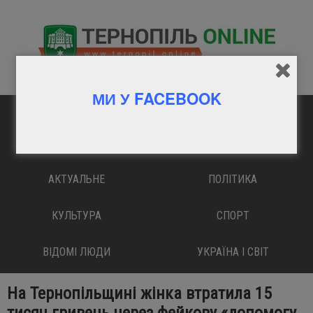
МИ У FACEBOOK
ГОЛОВНА
ВАЖЛИВО
АКТУАЛЬНЕ
ПОЛІТИКА
КУЛЬТУРА
СПОРТ
ВІДОМІ ЛЮДИ
УКРАЇНА І СВІТ
На Тернопільщині жінка втратила 15