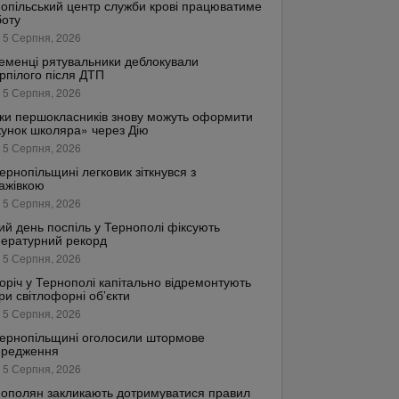
опільський центр служби крові працюватиме
боту
 5 Серпня, 2026
еменці рятувальники деблокували
рпілого після ДТП
 5 Серпня, 2026
ки першокласників знову можуть оформити
унок школяра» через Дію
 5 Серпня, 2026
ернопільщині легковик зіткнувся з
ажівкою
 5 Серпня, 2026
ий день поспіль у Тернополі фіксують
ературний рекорд
 5 Серпня, 2026
оріч у Тернополі капітально відремонтують
ри світлофорні об’єкти
 5 Серпня, 2026
ернопільщині оголосили штормове
ередження
 5 Серпня, 2026
ополян закликають дотримуватися правил