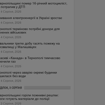
ернопільщині помер 16-річний мотоцикліст,
 потрапив у ДТП
 4 Серпня, 2026
ивання електроенергії в Україні зростає
 4 Серпня, 2026
рнополі терміново потрібні донори для
нених військових
 4 Серпня, 2026
вальники третю добу гасять пожежу на
тєзвалищі у Малашівцях
 4 Серпня, 2026
асиві «Канада» в Тернополі тимчасово
лючили газ
 4 Серпня, 2026
рнополі через аварію окремі будинки
шилася без води
 4 Серпня, 2026
ДІЛОК, 3 СЕРПНЯ
ернопільщині горіли пожнивні рештки:
оги готують матеріали до поліції
 3 Серпня, 2026