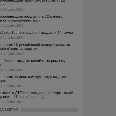
ернопільщині прогнозують грози, град і
али
 6 Серпня, 2026
ернопільщині розшукують 72-річного
віка з порушенням зору
 6 Серпня, 2026
обу на Тернопільщині ліквідували 14 пожеж
 6 Серпня, 2026
рнополі 18-річний водій електросамоката
вся п’яним за кермом
 6 Серпня, 2026
ребовлі стартував новий етап ремонту
ги
 6 Серпня, 2026
рнополі на день вимкнуть воду на двох
цях
 6 Серпня, 2026
еменці в ДТП постраждали шестеро людей,
д них – 14-річний хлопець
 6 Серпня, 2026
ДА, 5 СЕРПНЯ