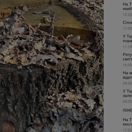
На Т
який
12:25
Спож
11:30
У Те
пора
11:10
Ряту
сміт
10:05
На м
відк
09:35
У Те
зали
09:20
ПОНЕ
На Т
екол
17:25