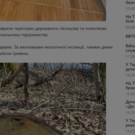
безп
10:45
На Т
біля
09:45
евірили територію державного лісництва та помилково
унальному підприємству.
ВІВТ
Війс
ерев. За висновками екологічної інспекції, такими діями
служ
ьйони гривень.
17:25
У Те
дити
16:30
На Т
брак
15:35
Дитя
«Дія
14:30
У Те
реко
13:25