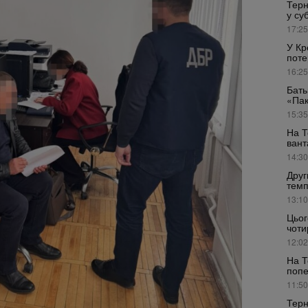
Терн
у су
17:25
У Кр
поте
16:25
Бать
«Пак
15:35
На Т
вант
14:30
Друг
темп
13:10
Цьог
чоти
12:02
На Т
поп
11:50
Терн