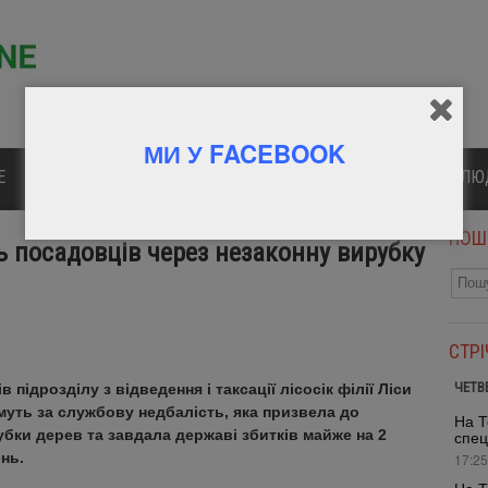
МИ У FACEBOOK
Е
ПОЛІТИКА
КУЛЬТУРА
СПОРТ
ВІДОМІ Л
ПОШ
 посадовців через незаконну вирубку
СТР
ЧЕТВ
 підрозділу з відведення і таксації лісосік філії Ліси
муть за службову недбалість, яка призвела до
На Т
убки дерев та завдала державі збитків майже на 2
спец
нь.
17:25