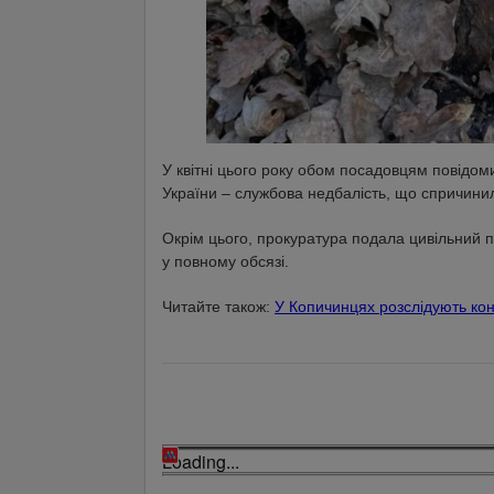
У квітні цього року обом посадовцям повідоми
України – службова недбалість, що спричинил
Окрім цього, прокуратура подала цивільний п
у повному обсязі.
Читайте також:
У Копичинцях розслідують кон
Loading...