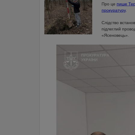
Про це
пише Тер
прокуратуру
.
Слідство встанов
підлеглий провод
«Ясеновець».