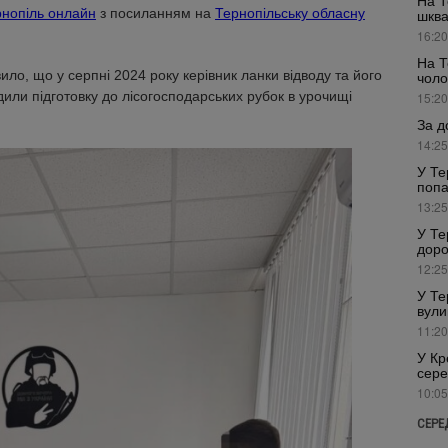
На Т
нопіль онлайн
з посиланням на
Тернопільську обласну
шкв
16:20
На Т
ило, що у серпні 2024 року керівник ланки відводу та його
чоло
или підготовку до лісогосподарських рубок в урочищі
15:20
За д
14:25
У Те
попа
13:25
У Те
доро
12:25
У Те
вули
11:20
У Кр
сере
10:05
СЕРЕ