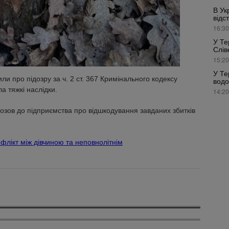
В Ук
відс
16:30
У Те
Слів
15:20
У Те
ли про підозру за ч. 2 ст. 367 Кримінального кодексу
водо
а тяжкі наслідки.
14:20
озов до підприємства про відшкодування завданих збитків
флікт між дівчиною та неповнолітнім