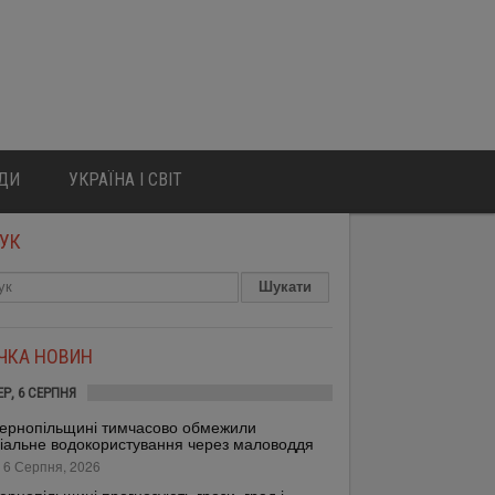
ЮДИ
УКРАЇНА І СВІТ
УК
ІЧКА НОВИН
ЕР, 6 СЕРПНЯ
ернопільщині тимчасово обмежили
іальне водокористування через маловоддя
 6 Серпня, 2026