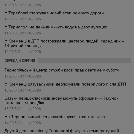
13:25 6 Серпня, 2026
У Теребовлі стартував новий етап ремонту дороги
12:25 6 Серпня, 2026
У Тернополі на день вимкнуть воду на двох вулицях
11:20 6 Серпня, 2026
У Кременці в ДТП постраждали шестеро людей, серед них –
14-річний хлопець
10:05 6 Серпня, 2026
СЕРЕДА, 5 СЕРПНЯ
Тернопільський центр служби крові працюватиме у суботу
17:25 5 Серпня, 2026
У Кременці рятувальники деблокували потерпілого після ДТП
16:25 5 Серпня, 2026
Батьки першокласників знову можуть оформити «Пакунок
школяра» через Дію
15:35 5 Серпня, 2026
На Тернопільщині легковик зіткнувся з вантажівкою
14:30 5 Серпня, 2026
Другий день поспіль у Тернополі фіксують температурний