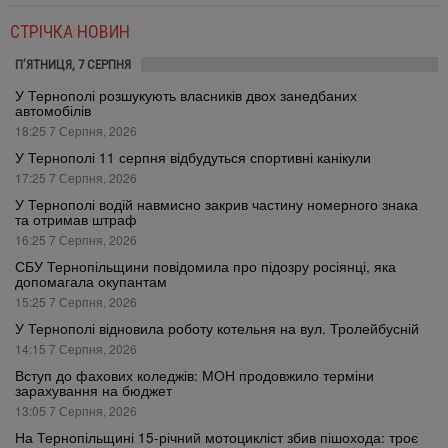
СТРІЧКА НОВИН
П’ЯТНИЦЯ, 7 СЕРПНЯ
У Тернополі розшукують власників двох занедбаних
автомобілів
18:25 7 Серпня, 2026
У Тернополі 11 серпня відбудуться спортивні канікули
17:25 7 Серпня, 2026
У Тернополі водій навмисно закрив частину номерного знака
та отримав штраф
16:25 7 Серпня, 2026
СБУ Тернопільщини повідомила про підозру росіянці, яка
допомагала окупантам
15:25 7 Серпня, 2026
У Тернополі відновила роботу котельня на вул. Тролейбусній
14:15 7 Серпня, 2026
Вступ до фахових коледжів: МОН продовжило терміни
зарахування на бюджет
13:05 7 Серпня, 2026
На Тернопільщині 15-річний мотоцикліст збив пішохода: троє