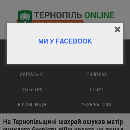
МИ У FACEBOOK
ГОЛОВНА
ВАЖЛИВО
АКТУАЛЬНЕ
ПОЛІТИКА
КУЛЬТУРА
СПОРТ
ВІДОМІ ЛЮДИ
УКРАЇНА І СВІТ
На Тернопільщині шахрай ошукав матір