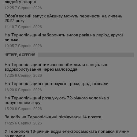
людей у лікарні
12:25 7 Серпня, 2026
Обов’язковий запуск еАкцизу можуть перенести на липень
2027 року
11:10 7 Серпня, 2026
На Тернопільщині заборонять вилов раків на період другої
линьки
10:05 7 Серпня, 2026
ЧЕТВЕР, 6 СЕРПНЯ
На Тернопільщині тимчасово обмежили спеціальне
водокористування через маловоддя
17:25 6 Серпня, 2026
На Тернопільщині прогнозують грози, град і шквали
16:20 6 Серпня, 2026
На Тернопільщині розшукують 72-річного чоловіка з
порушенням зору
15:20 6 Серпня, 2026
За добу на Тернопільщині ліквідували 14 пожеж
14:25 6 Серпня, 2026
У Тернополі 18-річний водій електросамоката попався п’яним
за кермом