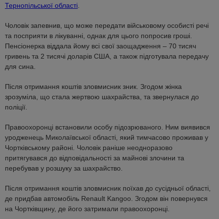
Тернопільської області
.
Чоловік запевнив, що може передати військовому особисті речі
та посприяти в лікуванні, однак для цього попросив гроші.
Пенсіонерка віддала йому всі свої заощадження – 70 тисяч
гривень та 2 тисячі доларів США, а також підготувала передачу
для сина.
Після отримання коштів зловмисник зник. Згодом жінка
зрозуміла, що стала жертвою шахрайства, та звернулася до
поліції.
Правоохоронці встановили особу підозрюваного. Ним виявився
уродженець Миколаївської області, який тимчасово проживав у
Чортківському районі. Чоловік раніше неодноразово
притягувався до відповідальності за майнові злочини та
перебував у розшуку за шахрайство.
Після отримання коштів зловмисник поїхав до сусідньої області,
де придбав автомобіль Renault Kangoo. Згодом він повернувся
на Чортківщину, де його затримали правоохоронці.