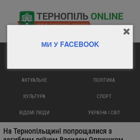
МИ У FACEBOOK
ГОЛОВНА
ВАЖЛИВО
АКТУАЛЬНЕ
ПОЛІТИКА
КУЛЬТУРА
СПОРТ
ВІДОМІ ЛЮДИ
УКРАЇНА І СВІТ
На Тернопільщині попрощалися з