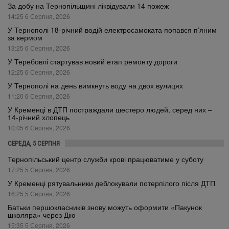
За добу на Тернопільщині ліквідували 14 пожеж
14:25 6 Серпня, 2026
У Тернополі 18-річний водій електросамоката попався п’яним
за кермом
13:25 6 Серпня, 2026
У Теребовлі стартував новий етап ремонту дороги
12:25 6 Серпня, 2026
У Тернополі на день вимкнуть воду на двох вулицях
11:20 6 Серпня, 2026
У Кременці в ДТП постраждали шестеро людей, серед них –
14-річний хлопець
10:05 6 Серпня, 2026
СЕРЕДА, 5 СЕРПНЯ
Тернопільський центр служби крові працюватиме у суботу
17:25 5 Серпня, 2026
У Кременці рятувальники деблокували потерпілого після ДТП
16:25 5 Серпня, 2026
Батьки першокласників знову можуть оформити «Пакунок
школяра» через Дію
15:35 5 Серпня, 2026