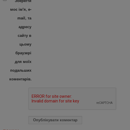
Зберегти
моє ім'я, e-
mail, та
адресу
сайту в
цьому
браузері
для моїх
подальших
коментарів.