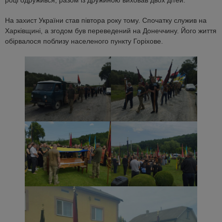
році одружився, разом із дружиною виховав двох дітей.
На захист України став півтора року тому. Спочатку служив на
Харківщині, а згодом був переведений на Донеччину. Його життя
обірвалося поблизу населеного пункту Горіхове.