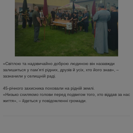
«Світлою та надзвичайно доброю людиною він назавжди
залишиться у памʼяті рідних, друзів й усіх, хто його знав», –
зазначили у селищній раді.
45-річного захисника поховали на рідній землі.
«Низько схиляємо голови перед подвигом того, хто віддав за нас
життя», – йдеться у повідомленні громади.