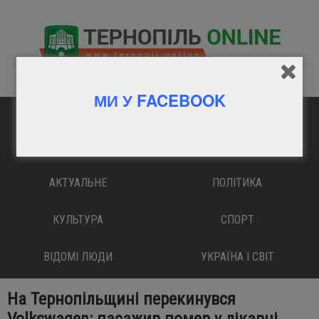
МИ У FACEBOOK
ГОЛОВНА
ВАЖЛИВО
АКТУАЛЬНЕ
ПОЛІТИКА
КУЛЬТУРА
СПОРТ
ВІДОМІ ЛЮДИ
УКРАЇНА І СВІТ
На Тернопільщині перекинувся