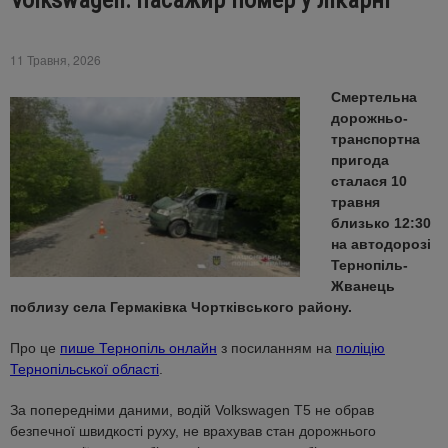
Volkswagen: пасажир помер у лікарні
11 Травня, 2026
Смертельна
дорожньо-
транспортна
пригода
сталася 10
травня
близько 12:30
на автодорозі
Тернопіль-
Жванець
поблизу села Гермаківка Чортківського району.
Про це
пише Тернопіль онлайн
з посиланням на
поліцію
Тернопільської області
.
За попередніми даними, водій Volkswagen Т5 не обрав
безпечної швидкості руху, не врахував стан дорожнього