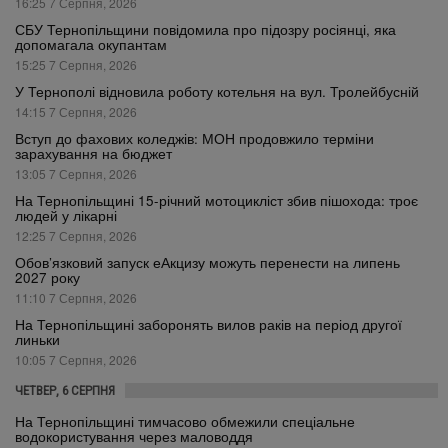
16:25 7 Серпня, 2026
СБУ Тернопільщини повідомила про підозру росіянці, яка
допомагала окупантам
15:25 7 Серпня, 2026
У Тернополі відновила роботу котельня на вул. Тролейбусній
14:15 7 Серпня, 2026
Вступ до фахових коледжів: МОН продовжило терміни
зарахування на бюджет
13:05 7 Серпня, 2026
На Тернопільщині 15-річний мотоцикліст збив пішохода: троє
людей у лікарні
12:25 7 Серпня, 2026
Обов’язковий запуск еАкцизу можуть перенести на липень
2027 року
11:10 7 Серпня, 2026
На Тернопільщині заборонять вилов раків на період другої
линьки
10:05 7 Серпня, 2026
ЧЕТВЕР, 6 СЕРПНЯ
На Тернопільщині тимчасово обмежили спеціальне
водокористування через маловоддя