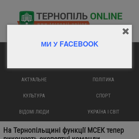
МИ У FACEBOOK
ГОЛОВНА
ВАЖЛИВО
АКТУАЛЬНЕ
ПОЛІТИКА
КУЛЬТУРА
СПОРТ
ВІДОМІ ЛЮДИ
УКРАЇНА І СВІТ
На Тернопільщині функції МСЕК тепер