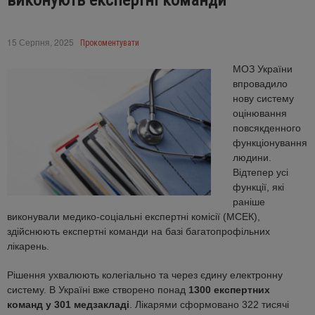
виконують експертні команди
15 Серпня, 2025
Прокоментувати
МОЗ України
впровадило
нову систему
оцінювання
повсякденного
функціонування
людини.
Відтепер усі
функції, які
раніше
виконували медико-соціальні експертні комісії (МСЕК),
здійснюють експертні команди на базі багатопрофільних
лікарень.
Рішення ухвалюють колегіально та через єдину електронну
систему. В Україні вже створено понад
1300 експертних
команд у 301 медзакладі
. Лікарями сформовано 322 тисячі