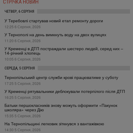
СТРІЧКА НОВИН
ЧЕТВЕР, 6 СЕРПНЯ
У Теребовлі стартував новий етап ремонту дороги
12:25 6 Серпня, 2026
У Тернополі на день вимкнуть воду на двох вулицях
11:20 6 Серпня, 2026
У Кременці в ДТП постраждали шестеро людей, серед них –
14-річний хлопець
10:05 6 Серпня, 2026
СЕРЕДА, 5 СЕРПНЯ
Тернопільський центр служби крові працюватиме у суботу
17:25 5 Серпня, 2026
У Кременці рятувальники деблокували потерпілого після ДТП
16:25 5 Серпня, 2026
Батьки першокласників знову можуть оформити «Пакунок
школяра» через Дію
15:35 5 Серпня, 2026
На Тернопільщині легковик зіткнувся з вантажівкою
14:30 5 Серпня, 2026