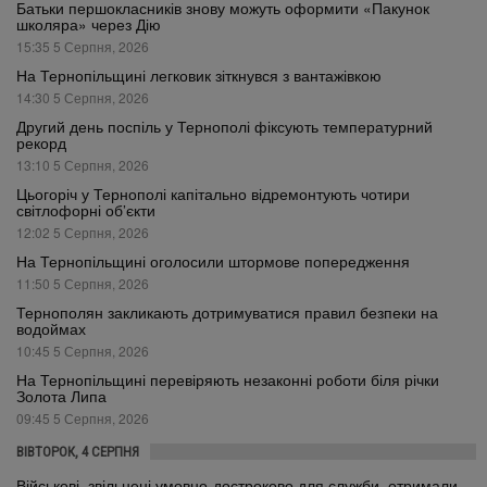
Батьки першокласників знову можуть оформити «Пакунок
школяра» через Дію
15:35 5 Серпня, 2026
На Тернопільщині легковик зіткнувся з вантажівкою
14:30 5 Серпня, 2026
Другий день поспіль у Тернополі фіксують температурний
рекорд
13:10 5 Серпня, 2026
Цьогоріч у Тернополі капітально відремонтують чотири
світлофорні об’єкти
12:02 5 Серпня, 2026
На Тернопільщині оголосили штормове попередження
11:50 5 Серпня, 2026
Тернополян закликають дотримуватися правил безпеки на
водоймах
10:45 5 Серпня, 2026
На Тернопільщині перевіряють незаконні роботи біля річки
Золота Липа
09:45 5 Серпня, 2026
ВІВТОРОК, 4 СЕРПНЯ
Військові, звільнені умовно-достроково для служби, отримали