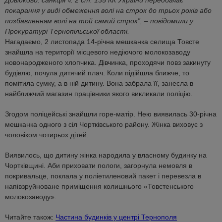
Довідково: санкція ч. 2 ст. 135 КК України передбачає
покарання у виді обмеження волі на строк до трьох років або
позбавленням волі на той самий строк”, – повідомили у
Прокуратурі Тернопільської області.
Нагадаємо, 2 листопада 14-річна мешканка селища Товсте
знайшла на території місцевого недіючого молокозаводу
новонародженого хлопчика. Дівчинка, проходячи повз закинуту
будівлю, почула дитячий плач. Коли підійшла ближче, то
помітила сумку, а в ній дитину. Вона забрала її, занесла в
найближчий магазин працівники якого викликали поліцію.
Згодом поліцейські знайшли горе-матір. Нею виявилась 30-річна
мешканка одного з сіл Чортківського району. Жінка виховує з
чоловіком чотирьох дітей.
Виявилось, що дитину жінка народила у власному будинку на
Чортківщині. Аби приховати пологи, загорнула немовля в
покривальце, поклала у поліетиленовий пакет і перевезла в
напівзруйноване приміщення колишнього «Товстенського
молокозаводу».
Читайте також:
Частина будинків у центрі Тернополя