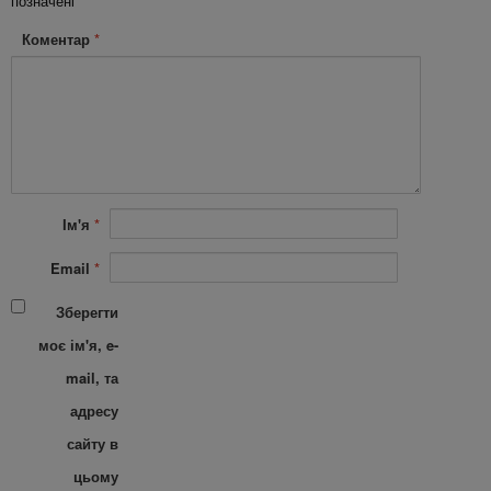
позначені
*
Коментар
*
Ім'я
*
Email
*
Зберегти
моє ім'я, e-
mail, та
адресу
сайту в
цьому