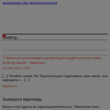
залишилась без теплопостачання
Loading...
У Тернополі організовують дозвілля для людей «золотого віку»:
:
розклад занять - Тернопіль
4 Січня, 2022 о 15:03
[…] Читайте також: На Тернопільщині судитимуть горе-матір, яка
народила і… […]
Відповіcти
Залишити відповідь
Ваша e-mail адреса не оприлюднюватиметься.
Обов’язкові поля