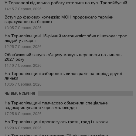
У Тернополі відновила роботу котельня на вул. Тролейбусній
14:15 7 Серпня, 2026
Вступ до фахових коледжів: МОН продовжило терміни
зарахування на бюджет
13:05 7 Серпня, 2026
На Тернопільщині 15-річний мотоцикліст збив пішохода: троє
людей у лікарні
12:25 7 Серпня, 2026
Обов’язковий запуск еАкцизу можуть перенести на липень
2027 року
11:10 7 Серпня, 2026
На Тернопільщині заборонять вилов раків на період другої
линьки
10:05 7 Серпня, 2026
ЧЕТВЕР, 6 СЕРПНЯ
На Тернопільщині тимчасово обмежили спеціальне
водокористування через маловоддя
17:25 6 Серпня, 2026
На Тернопільщині прогнозують грози, град і шквали
16:20 6 Серпня, 2026
На Тернопільщині розшукують 72-річного чоловіка з