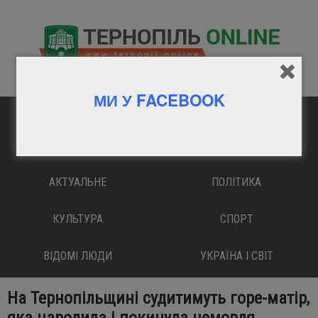
МИ У FACEBOOK
ГОЛОВНА
ВАЖЛИВО
АКТУАЛЬНЕ
ПОЛІТИКА
КУЛЬТУРА
СПОРТ
ВІДОМІ ЛЮДИ
УКРАЇНА І СВІТ
На Тернопільщині судитимуть горе-матір,