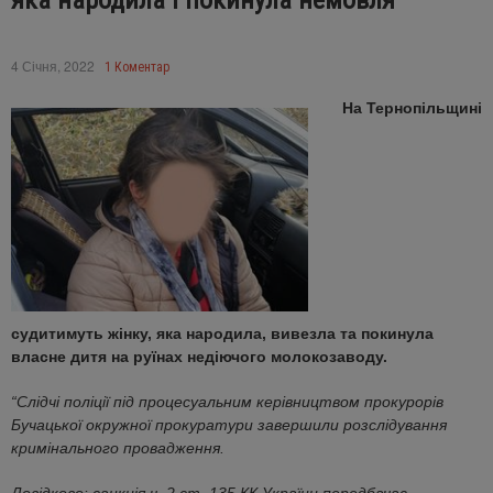
яка народила і покинула немовля
4 Січня, 2022
1 Коментар
На Тернопільщині
судитимуть жінку, яка народила, вивезла та покинула
власне дитя на руїнах недіючого молокозаводу.
“Слідчі поліції під процесуальним керівництвом прокурорів
Бучацької окружної прокуратури завершили розслідування
кримінального провадження.