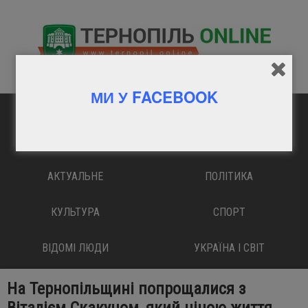
МИ У FACEBOOK
ГОЛОВНА
ВАЖЛИВО
АКТУАЛЬНЕ
ПОЛІТИКА
КУЛЬТУРА
СПОРТ
ВІДОМІ ЛЮДИ
УКРАЇНА І СВІТ
На Тернопільщині попрощалися з