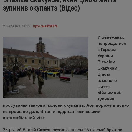
Віталієм Скакуном, який ціною життя
зупинив окупанта (Відео)
2 Березня, 2022
Прокоментувати
У Бережанах
попрощалися
з Героєм
України
Віталієм
Скакуном.
Ціною
власного
життя
військовий
зупинив
просування танкової колони окупантів. Аби вороже військо
не пройшло далі, Віталій підірвав Генічеський
автомобільний міст.
25-річний Віталій Скакун служив сапером 95 окремої бригади