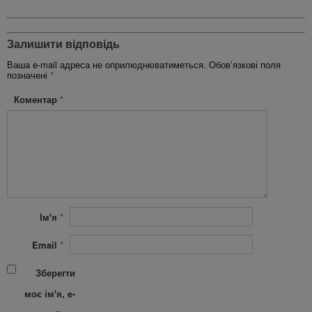
Залишити відповідь
Ваша e-mail адреса не оприлюднюватиметься.
Обов’язкові поля
позначені
*
Коментар
*
Ім'я
*
Email
*
Зберегти
моє ім'я, e-