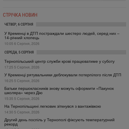
СТРІЧКА НОВИН
ЧЕТВЕР, 6 СЕРПНЯ
У Кременці в ДТП постраждали шестеро людей, серед них –
14-річний хлопець
10:05 6 Серпня, 2026
СЕРЕДА, 5 СЕРПНЯ
Тернопільський центр служби крові працюватиме у суботу
17:25 5 Серпня, 2026
У Кременці рятувальники деблокували потерпілого після ДТП
16:25 5 Серпня, 2026
Батьки першокласників знову можуть оформити «Пакунок
школяра» через Дію
15:35 5 Серпня, 2026
На Тернопільщині легковик зіткнувся з вантажівкою
14:30 5 Серпня, 2026
Другий день поспіль у Тернополі фіксують температурний
рекорд