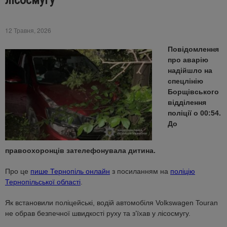
лісосмугу
12 Травня, 2026
Повідомлення
про аварію
надійшло на
спецлінію
Борщівського
відділення
поліції о 00:54.
До
правоохоронців зателефонувала дитина.
Про це
пише Тернопіль онлайн
з посиланням на
поліцію
Тернопільської області
.
Як встановили поліцейські, водій автомобіля Volkswagen Touran
не обрав безпечної швидкості руху та з’їхав у лісосмугу.