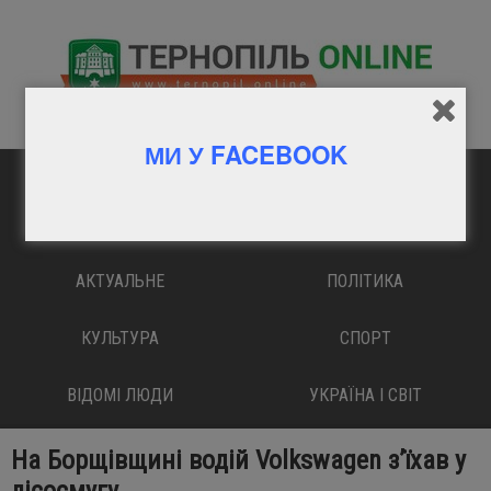
МИ У FACEBOOK
ГОЛОВНА
ВАЖЛИВО
АКТУАЛЬНЕ
ПОЛІТИКА
КУЛЬТУРА
СПОРТ
ВІДОМІ ЛЮДИ
УКРАЇНА І СВІТ
На Борщівщині водій Volkswagen з’їхав у