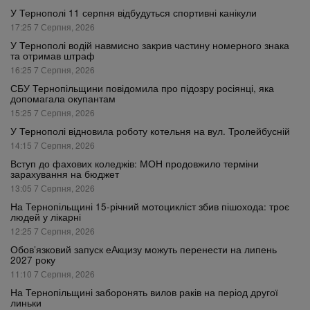
У Тернополі 11 серпня відбудуться спортивні канікули
17:25 7 Серпня, 2026
У Тернополі водій навмисно закрив частину номерного знака
та отримав штраф
16:25 7 Серпня, 2026
СБУ Тернопільщини повідомила про підозру росіянці, яка
допомагала окупантам
15:25 7 Серпня, 2026
У Тернополі відновила роботу котельня на вул. Тролейбусній
14:15 7 Серпня, 2026
Вступ до фахових коледжів: МОН продовжило терміни
зарахування на бюджет
13:05 7 Серпня, 2026
На Тернопільщині 15-річний мотоцикліст збив пішохода: троє
людей у лікарні
12:25 7 Серпня, 2026
Обов’язковий запуск еАкцизу можуть перенести на липень
2027 року
11:10 7 Серпня, 2026
На Тернопільщині заборонять вилов раків на період другої
линьки