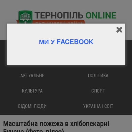
МИ У FACEBOOK
ГОЛОВНА
ВАЖЛИВО
АКТУАЛЬНЕ
ПОЛІТИКА
КУЛЬТУРА
СПОРТ
ВІДОМІ ЛЮДИ
УКРАЇНА І СВІТ
Масштабна пожежа в хлібопекарні