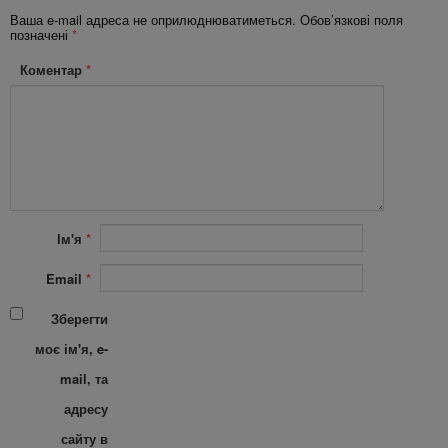
Ваша e-mail адреса не оприлюднюватиметься.
Обов’язкові поля
позначені
*
Коментар
*
Ім'я
*
Email
*
Зберегти
моє ім'я, e-
mail, та
адресу
сайту в