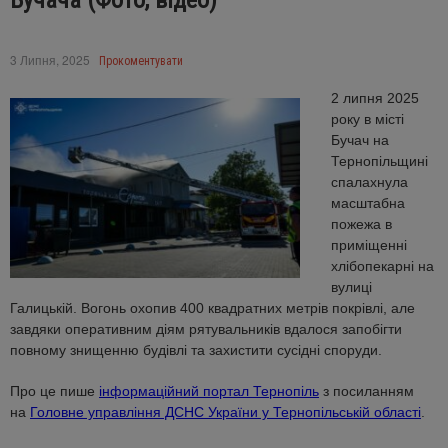
Бучача (Фото, відео)
3 Липня, 2025
Прокоментувати
2 липня 2025
року в місті
Бучач на
Тернопільщині
спалахнула
масштабна
пожежа в
приміщенні
хлібопекарні на
вулиці
Галицькій. Вогонь охопив 400 квадратних метрів покрівлі, але
завдяки оперативним діям рятувальників вдалося запобігти
повному знищенню будівлі та захистити сусідні споруди.
Про це пише
інформаційний портал Тернопіль
з посиланням
на
Головне управління ДСНС України у Тернопільській області
.