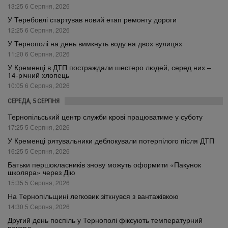
13:25 6 Серпня, 2026
У Теребовлі стартував новий етап ремонту дороги
12:25 6 Серпня, 2026
У Тернополі на день вимкнуть воду на двох вулицях
11:20 6 Серпня, 2026
У Кременці в ДТП постраждали шестеро людей, серед них –
14-річний хлопець
10:05 6 Серпня, 2026
СЕРЕДА, 5 СЕРПНЯ
Тернопільський центр служби крові працюватиме у суботу
17:25 5 Серпня, 2026
У Кременці рятувальники деблокували потерпілого після ДТП
16:25 5 Серпня, 2026
Батьки першокласників знову можуть оформити «Пакунок
школяра» через Дію
15:35 5 Серпня, 2026
На Тернопільщині легковик зіткнувся з вантажівкою
14:30 5 Серпня, 2026
Другий день поспіль у Тернополі фіксують температурний
рекорд