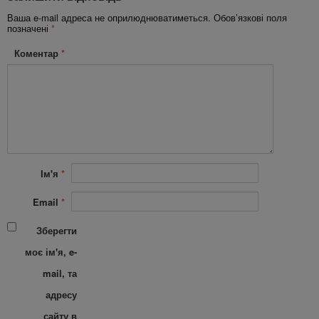
Ваша e-mail адреса не оприлюднюватиметься.
Обов’язкові поля
позначені
*
Коментар
*
Ім'я
*
Email
*
Зберегти
моє ім'я, e-
mail, та
адресу
сайту в