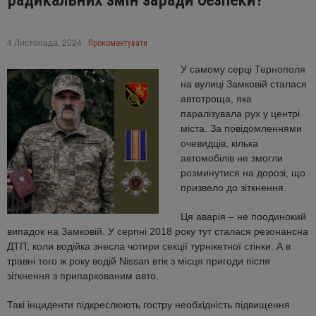
радикальних змін заради безпеки?
4 Листопада, 2024
Прокоментувати
У самому серці Тернополя
на вулиці Замковій сталася
автотроща, яка
паралізувала рух у центрі
міста. За повідомленнями
очевидців, кілька
автомобілів не змогли
розминутися на дорозі, що
призвело до зіткнення.
Ця аварія – не поодинокий
випадок на Замковій. У серпні 2018 року тут сталася резонансна
ДТП, коли водійка знесла чотири секції турнікетної стінки. А в
травні того ж року водій Nissan втік з місця пригоди після
зіткнення з припаркованим авто.
Такі інциденти підкреслюють гостру необхідність підвищення