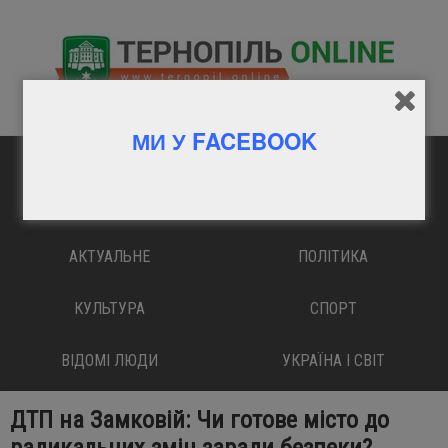
МИ У FACEBOOK
ГОЛОВНА
ВАЖЛИВО
АКТУАЛЬНЕ
ПОЛІТИКА
КУЛЬТУРА
СПОРТ
ВІДОМІ ЛЮДИ
УКРАЇНА І СВІТ
ДТП на Замковій: Чи готове місто до