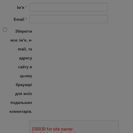
Ім'я
*
Email
*
Зберегти
моє ім'я, e-
mail, та
адресу
сайту в
цьому
браузері
для моїх
подальших
коментарів.