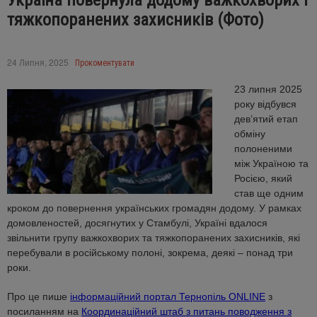
Україна повернула додому важкохворих і
тяжкопоранених захисників (Фото)
24 Липня, 2025
Прокоментувати
23 липня 2025
року відбувся
дев’ятий етап
обміну
полоненими
між Україною та
Росією, який
став ще одним
кроком до повернення українських громадян додому. У рамках
домовленостей, досягнутих у Стамбулі, Україні вдалося
звільнити групу важкохворих та тяжкопоранених захисників, які
перебували в російському полоні, зокрема, деякі – понад три
роки.
Про це пише
інформаційний портал Тернопіль ONLINE
з
посиланням на
Координаційний штаб з питань поводження з