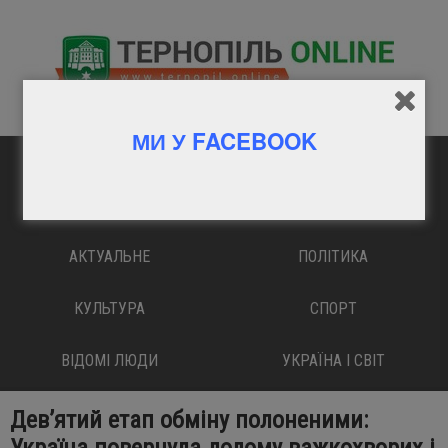
МИ У FACEBOOK
ГОЛОВНА
ВАЖЛИВО
АКТУАЛЬНЕ
ПОЛІТИКА
КУЛЬТУРА
СПОРТ
ВІДОМІ ЛЮДИ
УКРАЇНА І СВІТ
Дев’ятий етап обміну полоненими: