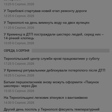
13:25 6 Серпня, 2026
У Теребовлі стартував новий етап ремонту дороги
12:25 6 Серпня, 2026
У Тернополі на день вимкнуть воду на двох вулицях
11:20 6 Серпня, 2026
У Кременці в ДТП постраждали шестеро людей, серед них –
14-річний хлопець
10:05 6 Серпня, 2026
СЕРЕДА, 5 СЕРПНЯ
Тернопільський центр служби крові працюватиме у суботу
17:25 5 Серпня, 2026
У Кременці рятувальники деблокували потерпілого після ДТП
16:25 5 Серпня, 2026
Батьки першокласників знову можуть оформити «Пакунок
школяра» через Дію
15:35 5 Серпня, 2026
На Тернопільщині легковик зіткнувся з вантажівкою
14:30 5 Серпня, 2026
Другий день поспіль у Тернополі фіксують температурний