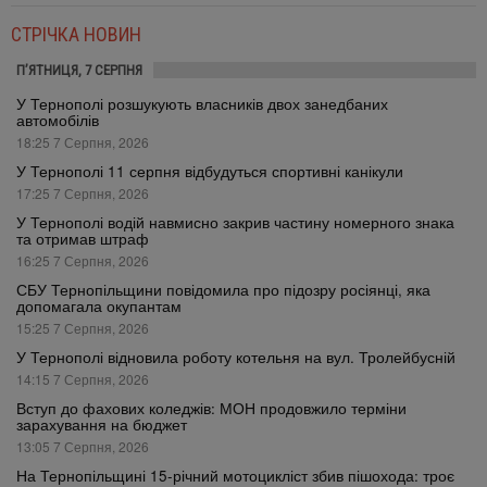
СТРІЧКА НОВИН
П’ЯТНИЦЯ, 7 СЕРПНЯ
У Тернополі розшукують власників двох занедбаних
автомобілів
18:25 7 Серпня, 2026
У Тернополі 11 серпня відбудуться спортивні канікули
17:25 7 Серпня, 2026
У Тернополі водій навмисно закрив частину номерного знака
та отримав штраф
16:25 7 Серпня, 2026
СБУ Тернопільщини повідомила про підозру росіянці, яка
допомагала окупантам
15:25 7 Серпня, 2026
У Тернополі відновила роботу котельня на вул. Тролейбусній
14:15 7 Серпня, 2026
Вступ до фахових коледжів: МОН продовжило терміни
зарахування на бюджет
13:05 7 Серпня, 2026
На Тернопільщині 15-річний мотоцикліст збив пішохода: троє