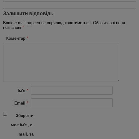
Залишити відповідь
Ваша e-mail адреса не оприлюднюватиметься.
Обов’язкові поля
позначені
*
Коментар
*
Ім'я
*
Email
*
Зберегти
моє ім'я, e-
mail, та