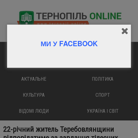
МИ У FACEBOOK
ГОЛОВНА
ВАЖЛИВО
АКТУАЛЬНЕ
ПОЛІТИКА
КУЛЬТУРА
СПОРТ
ВІДОМІ ЛЮДИ
УКРАЇНА І СВІТ
22-річний житель Теребовлянщини