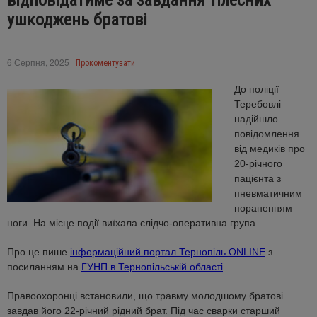
відповідатиме за завдання тілесних
ушкоджень братові
6 Серпня, 2025
Прокоментувати
До поліції
Теребовлі
надійшло
повідомлення
від медиків про
20-річного
пацієнта з
пневматичним
пораненням
ноги. На місце події виїхала слідчо-оперативна група.
Про це пише
інформаційний портал Тернопіль ONLINE
з
посиланням на
ГУНП в Тернопільській області
Правоохоронці встановили, що травму молодшому братові
завдав його 22-річний рідний брат. Під час сварки старший