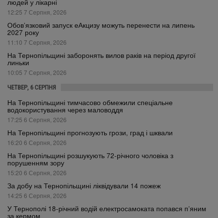
людей у лікарні
12:25 7 Серпня, 2026
Обов’язковий запуск еАкцизу можуть перенести на липень
2027 року
11:10 7 Серпня, 2026
На Тернопільщині заборонять вилов раків на період другої
линьки
10:05 7 Серпня, 2026
ЧЕТВЕР, 6 СЕРПНЯ
На Тернопільщині тимчасово обмежили спеціальне
водокористування через маловоддя
17:25 6 Серпня, 2026
На Тернопільщині прогнозують грози, град і шквали
16:20 6 Серпня, 2026
На Тернопільщині розшукують 72-річного чоловіка з
порушенням зору
15:20 6 Серпня, 2026
За добу на Тернопільщині ліквідували 14 пожеж
14:25 6 Серпня, 2026
У Тернополі 18-річний водій електросамоката попався п’яним
за кермом