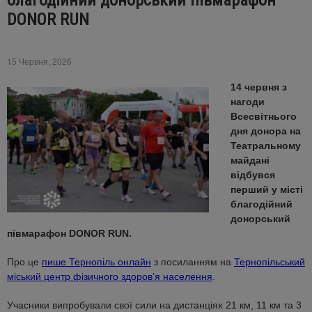
благодійний донорський півмарафон
DONOR RUN
15 Червня, 2026
14 червня з
нагоди
Всесвітнього
дня донора на
Театральному
майдані
відбувся
перший у місті
благодійний
донорський
півмарафон DONOR RUN.
Про це
пише Тернопіль онлайн
з посиланням на
Тернопільський
міський центр фізичного здоров’я населення
.
Учасники випробували свої сили на дистанціях 21 км, 11 км та 3