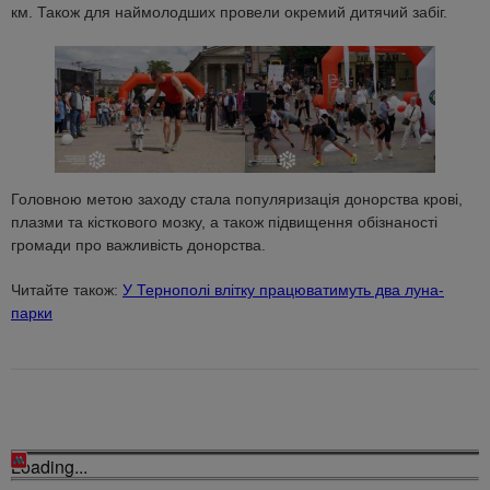
км. Також для наймолодших провели окремий дитячий забіг.
Головною метою заходу стала популяризація донорства крові,
плазми та кісткового мозку, а також підвищення обізнаності
громади про важливість донорства.
Читайте також:
У Тернополі влітку працюватимуть два луна-
парки
Loading...