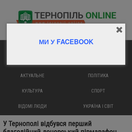
МИ У FACEBOOK
ГОЛОВНА
ВАЖЛИВО
АКТУАЛЬНЕ
ПОЛІТИКА
КУЛЬТУРА
СПОРТ
ВІДОМІ ЛЮДИ
УКРАЇНА І СВІТ
У Тернополі відбувся перший