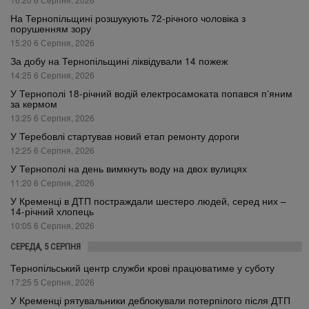
На Тернопільщині розшукують 72-річного чоловіка з
порушенням зору
15:20 6 Серпня, 2026
За добу на Тернопільщині ліквідували 14 пожеж
14:25 6 Серпня, 2026
У Тернополі 18-річний водій електросамоката попався п’яним
за кермом
13:25 6 Серпня, 2026
У Теребовлі стартував новий етап ремонту дороги
12:25 6 Серпня, 2026
У Тернополі на день вимкнуть воду на двох вулицях
11:20 6 Серпня, 2026
У Кременці в ДТП постраждали шестеро людей, серед них –
14-річний хлопець
10:05 6 Серпня, 2026
СЕРЕДА, 5 СЕРПНЯ
Тернопільський центр служби крові працюватиме у суботу
17:25 5 Серпня, 2026
У Кременці рятувальники деблокували потерпілого після ДТП