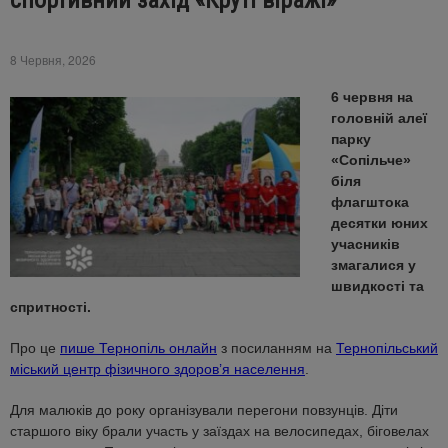
спортивний захід «Круті віражі»
8 Червня, 2026
6 червня на
головній алеї
парку
«Сопільче»
біля
флагштока
десятки юних
учасників
змагалися у
швидкості та
спритності.
Про це
пише Тернопіль онлайн
з посиланням на
Тернопільський
міський центр фізичного здоров’я населення
.
Для малюків до року організували перегони повзунців. Діти
старшого віку брали участь у заїздах на велосипедах, біговелах