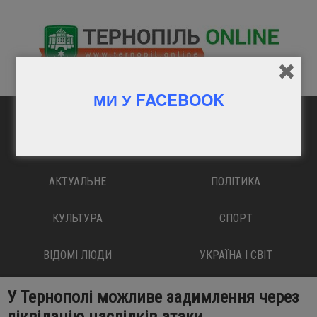
МИ У FACEBOOK
ГОЛОВНА
ВАЖЛИВО
АКТУАЛЬНЕ
ПОЛІТИКА
КУЛЬТУРА
СПОРТ
ВІДОМІ ЛЮДИ
УКРАЇНА І СВІТ
У Тернополі можливе задимлення через