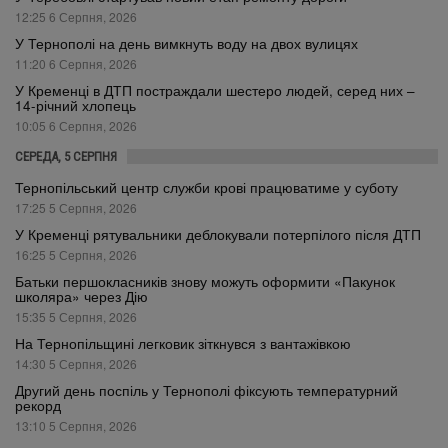
12:25 6 Серпня, 2026
У Тернополі на день вимкнуть воду на двох вулицях
11:20 6 Серпня, 2026
У Кременці в ДТП постраждали шестеро людей, серед них –
14-річний хлопець
10:05 6 Серпня, 2026
СЕРЕДА, 5 СЕРПНЯ
Тернопільський центр служби крові працюватиме у суботу
17:25 5 Серпня, 2026
У Кременці рятувальники деблокували потерпілого після ДТП
16:25 5 Серпня, 2026
Батьки першокласників знову можуть оформити «Пакунок
школяра» через Дію
15:35 5 Серпня, 2026
На Тернопільщині легковик зіткнувся з вантажівкою
14:30 5 Серпня, 2026
Другий день поспіль у Тернополі фіксують температурний
рекорд
13:10 5 Серпня, 2026