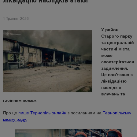
ліквідацію наслідків атаки
1 Травня, 2026
У районі
Старого парку
та центральній
частині міста
може
спостерігатися
задимлення.
Це пов’язано з
ліквідацією
наслідків
влучань та
гасінням пожеж.
Про це
пише Тернопіль онлайн
з посиланням на
Тернопільську
міську раду.