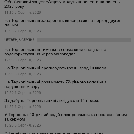
Обов’язковий запуск еАкцизу можуть перенести на липень
2027 року
11:10 7 Серпня, 2026
На Тернопільщині заборонять вилов раків на період другої
линьки
10:05 7 Серпня, 2026
ЧЕТВЕР, 6 СЕРПНЯ
На Тернопільщині тимчасово обмежили спеціальне
водокористування через маловоддя
17:25 6 Серпня, 2026
На Тернопільщині прогнозують грози, град і шквали
16:20 6 Серпня, 2026
На Тернопільщині розшукують 72-річного чоловіка з
порушенням зору
15:20 6 Серпня, 2026
За добу на Тернопільщині ліквідували 14 пожеж
14:25 6 Серпня, 2026
У Тернополі 18-річний водій електросамоката попався п’яним
за кермом
13:25 6 Серпня, 2026
У Теребовлі стартував новий етап ремонту дороги