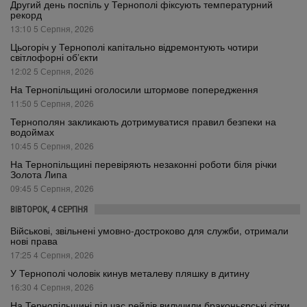
Другий день поспіль у Тернополі фіксують температурний
рекорд
13:10 5 Серпня, 2026
Цьогоріч у Тернополі капітально відремонтують чотири
світлофорні об’єкти
12:02 5 Серпня, 2026
На Тернопільщині оголосили штормове попередження
11:50 5 Серпня, 2026
Тернополян закликають дотримуватися правил безпеки на
водоймах
10:45 5 Серпня, 2026
На Тернопільщині перевіряють незаконні роботи біля річки
Золота Липа
09:45 5 Серпня, 2026
ВІВТОРОК, 4 СЕРПНЯ
Військові, звільнені умовно-достроково для служби, отримали
нові права
17:25 4 Серпня, 2026
У Тернополі чоловік кинув металеву пляшку в дитину
16:30 4 Серпня, 2026
На Тернопільщині під час рейдів вилучили браконьєрські сітки