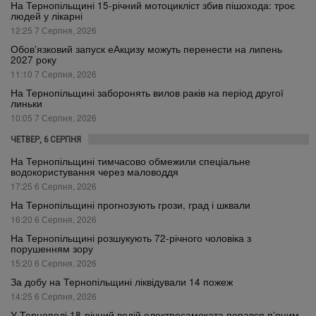
На Тернопільщині 15-річний мотоцикліст збив пішохода: троє
людей у лікарні
12:25 7 Серпня, 2026
Обов’язковий запуск еАкцизу можуть перенести на липень
2027 року
11:10 7 Серпня, 2026
На Тернопільщині заборонять вилов раків на період другої
линьки
10:05 7 Серпня, 2026
ЧЕТВЕР, 6 СЕРПНЯ
На Тернопільщині тимчасово обмежили спеціальне
водокористування через маловоддя
17:25 6 Серпня, 2026
На Тернопільщині прогнозують грози, град і шквали
16:20 6 Серпня, 2026
На Тернопільщині розшукують 72-річного чоловіка з
порушенням зору
15:20 6 Серпня, 2026
За добу на Тернопільщині ліквідували 14 пожеж
14:25 6 Серпня, 2026
У Тернополі 18-річний водій електросамоката попався п’яним