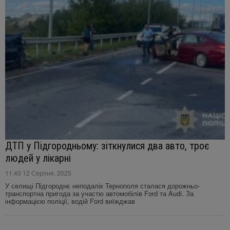
ДТП у Підгородньому: зіткнулися два авто, троє
людей у лікарні
11:40 12 Серпня, 2025
У селищі Підгороднє неподалік Тернополя сталася дорожньо-
транспортна пригода за участю автомобілів Ford та Audi. За
інформацією поліції, водій Ford виїжджав