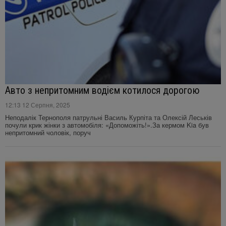
Авто з непритомним водієм котилося дорогою
12:13 12 Серпня, 2025
Неподалік Тернополя патрульні Василь Курпіта та Олексій Леськів
почули крик жінки з автомобіля: «Допоможіть!».За кермом Kia був
непритомний чоловік, поруч